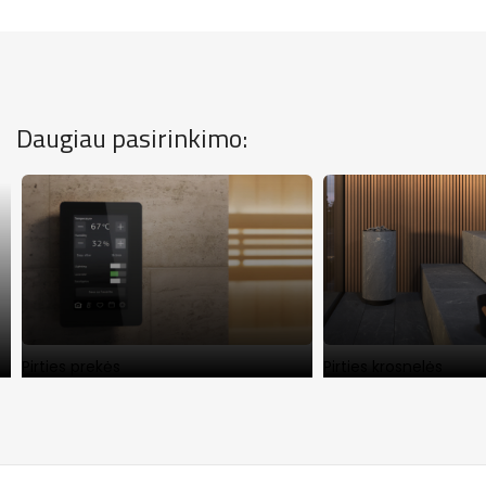
Daugiau pasirinkimo:
s
Pirties prekės
Pirties krosnelės