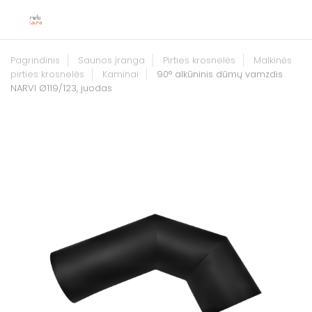
Pagrindinis
Saunos įranga
Pirties krosnelės
Malkinės
pirties krosnelės
Kaminai
90° alkūninis dūmų vamzdis
NARVI Ø119/123, juodas