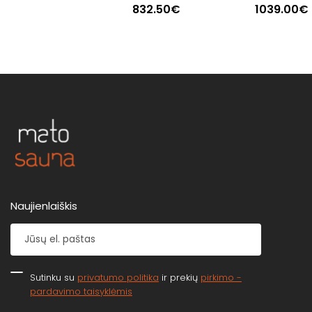
832.50€
1039.00€
Naujienlaiškis
Sutinku su
privatumo politika
ir prekių
pirkimo -
pardavimo taisyklėmis