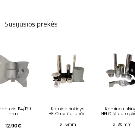
Susijusios prekės
apteris 114/129
Kamino rinkinys
Kamino rinkin
mm
HELO nerūdijančio
HELO šlifuoto pl
plieno
ø 115mm
ø 130 mm
12.90€