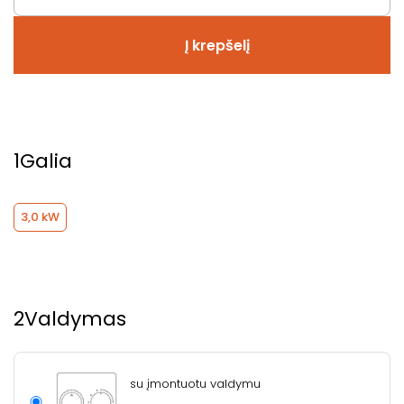
Į krepšelį
1
Galia
3,0 kW
2
Valdymas
su įmontuotu valdymu