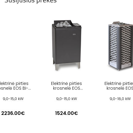
lektrinė pirties
Elektrinė pirties
Elektrinė pirti
osnelė EOS BI-O
krosnelė EOS
krosnelė EO
MAX
EUROMAX
SAUNADOME I
9,0-15,0 kW
9,0-15,0 kW
9,0-18,0 kW
2236.00€
1524.00€