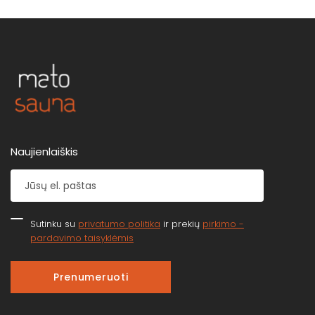
Naujienlaiškis
Sutinku su
privatumo politika
ir prekių
pirkimo -
pardavimo taisyklėmis
Prenumeruoti