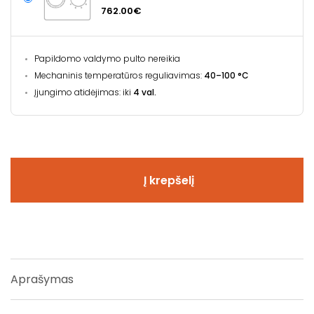
762.00€
Papildomo valdymo pulto nereikia
Mechaninis temperatūros reguliavimas:
40–100 °C
Įjungimo atidėjimas: iki
4 val.
Į krepšelį
Aprašymas