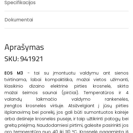
Specifikacijos
Dokumentai
Aprašymas
SKU: 941921
EOS M3
- tai su įmontuotu valdymu ant sienos
tvirtinama, labai kompaktiška, mažai vietos užimanti,
klasikinio dizaino elektrinė pirties krosnelė, skirta
mažai šeimos saunai (pirčiai). Temperatūros ir 4
valandų laikmačio valdymo rankenėlės,
įrengtos krosnelės viršuje. Atsižvelgiant į jūsų pirties
išplanavimą bei poreikį, jos gali būti sumontuotos kairėje
arba dešinėje krosnelės pusėje, ir taip užtikrinti patogų bei
greitą priėjimą. Naudodamiesi pirtimi, galėsite pasirinkti jos
oro temperatūrą nuo 40 iki 110 ºC. Krosnelė pagaminta iš