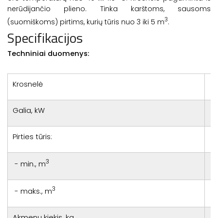
nerūdijančio plieno. Tinka karštoms, sausoms
3
(
suomiškoms
) pirtims, kurių tūris nuo 3 iki 5 m
.
Specifikacijos
Techniniai duomenys:
Krosnelė
Galia, kW
Pirties tūris:
3
- min., m
3
- maks., m
Akmenų kiekis, kg