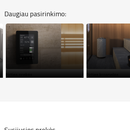
Daugiau pasirinkimo:
Pirties prekės
Pirties krosnelės
Susijusios prekės