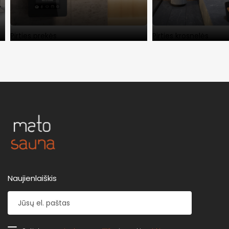
Pirties prekės
Pirties krosnelės
Naujienlaiškis