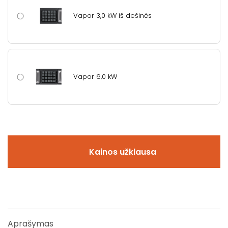
Vapor 3,0 kW iš dešinės
Vapor 6,0 kW
Kainos užklausa
Aprašymas