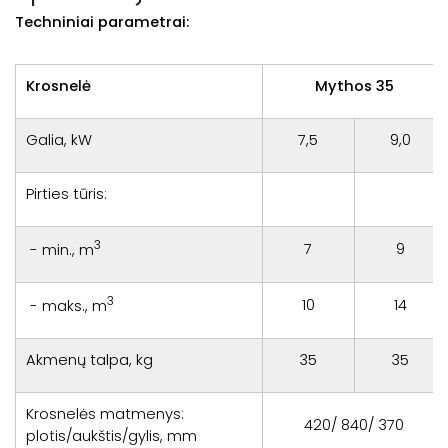
Techniniai parametrai:
Krosnelė
Mythos 35
Galia, kW
7,5
9,0
Pirties tūris:
3
7
9
- min., m
3
10
14
- maks., m
Akmenų talpa, kg
35
35
Krosnelės matmenys:
420/ 840/ 370
plotis/aukštis/gylis, mm