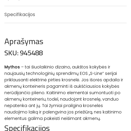
Specifikacijos
Aprašymas
SKU: 945488
Mythos
– tai šiuolaikinio dizaino, aukštos kokybės ir
naujausių technologinių sprendimų EOS ,,S-Line“ serijai
priklausanti elektrinė pirties krosnelė. Jos išorės apdaila ir
akmenų konteineris pagaminti iš aukščiausios kokybės
nerūdijančio plieno. Kaitinimo elementai sumontuoti po
akmenų konteineriu, todėl, naudojant krosnelę, vanduo
nepatenka ant jų. Tai žymiai prailgina krosnelės
naudojimo laiką ir palengvina jos priežiūrą, nes kaitinimo
elementus galima pakeisti neišimant akmenų.
Specifikacijos