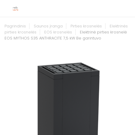
Pagrindinis
Saunos įranga
Pirties krosnelės
Elektrinės
pirties krosnelės
EOS krosnelės
Elektrinė pirties krosnelė
EOS MYTHOS S35 ANTHRACITE 7,5 kW Be garintuvo