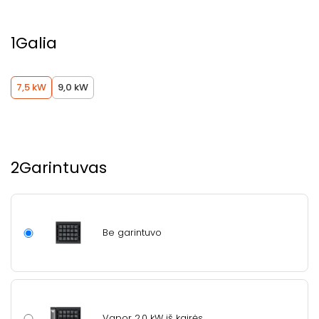
1
Galia
7,5 kW
9,0 kW
2
Garintuvas
Be garintuvo
Vapor 2,0 kW iš kairės