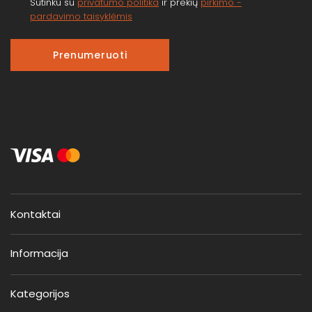
Sutinku su
privatumo politika
ir prekių
pirkimo -
pardavimo taisyklėmis
Prenumeruoti
Kontaktai
Informacija
Kategorijos