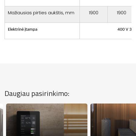
Mažiausias pirties aukštis, mm
1900
1900
Elektrinė įtampa
400 V 3N 
Daugiau pasirinkimo: