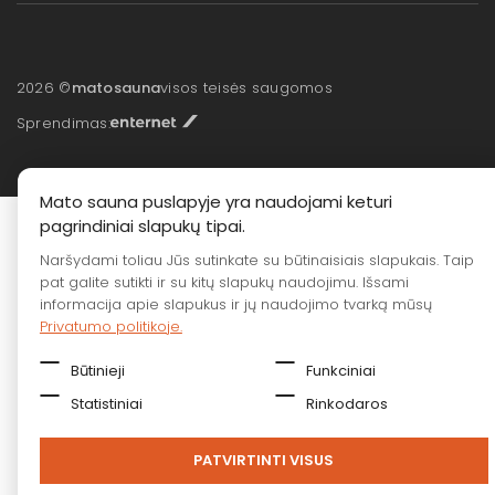
2026 ©
matosauna
visos teisės saugomos
Sprendimas:
Mato sauna puslapyje yra naudojami keturi
pagrindiniai slapukų tipai.
Naršydami toliau Jūs sutinkate su būtinaisiais slapukais. Taip
pat galite sutikti ir su kitų slapukų naudojimu. Išsami
informacija apie slapukus ir jų naudojimo tvarką mūsų
Privatumo politikoje.
Būtinieji
Funkciniai
Statistiniai
Rinkodaros
PATVIRTINTI VISUS