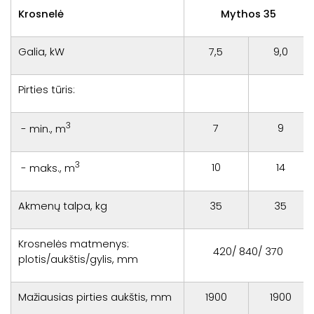
Krosnelė
Mythos 35
Galia, kW
7,5
9,0
Pirties tūris:
3
7
9
- min., m
3
10
14
- maks., m
Akmenų talpa, kg
35
35
Krosnelės matmenys:
420/ 840/ 370
plotis/aukštis/gylis, mm
Mažiausias pirties aukštis, mm
1900
1900