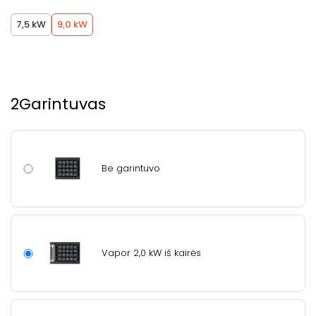
7,5 kW
9,0 kW
2
Garintuvas
Be garintuvo
Vapor 2,0 kW iš kairės