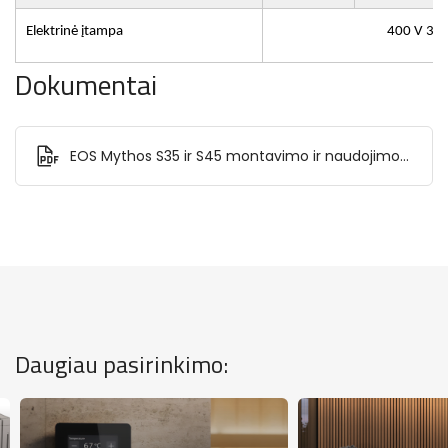
Elektrinė įtampa
400 V 3N 
Dokumentai
EOS Mythos S35 ir S45 montavimo ir naudojimo
instrukcija.pdf
Daugiau pasirinkimo: