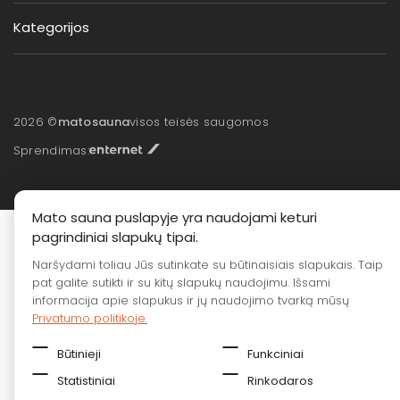
Kategorijos
2026 ©
matosauna
visos teisės saugomos
Sprendimas:
Mato sauna puslapyje yra naudojami keturi
pagrindiniai slapukų tipai.
Naršydami toliau Jūs sutinkate su būtinaisiais slapukais. Taip
pat galite sutikti ir su kitų slapukų naudojimu. Išsami
informacija apie slapukus ir jų naudojimo tvarką mūsų
Privatumo politikoje.
Būtinieji
Funkciniai
Statistiniai
Rinkodaros