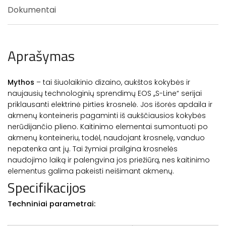
Dokumentai
Aprašymas
Mythos
– tai šiuolaikinio dizaino, aukštos kokybės ir
naujausių technologinių sprendimų EOS ,,S-Line“ serijai
priklausanti elektrinė pirties krosnelė. Jos išorės apdaila ir
akmenų konteineris pagaminti iš aukščiausios kokybės
nerūdijančio plieno. Kaitinimo elementai sumontuoti po
akmenų konteineriu, todėl, naudojant krosnelę, vanduo
nepatenka ant jų. Tai žymiai prailgina krosnelės
naudojimo laiką ir palengvina jos priežiūrą, nes kaitinimo
elementus galima pakeisti neišimant akmenų.
Specifikacijos
Techniniai parametrai: