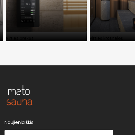
Pirties prekės
Pirties krosnelės
Naujienlaiškis