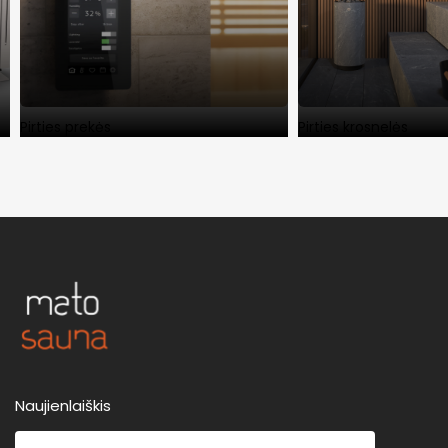
Pirties prekės
Pirties krosnelės
Naujienlaiškis