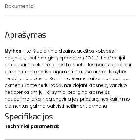
Dokumentai
Aprašymas
Mythos
– tai šiuolaikinio dizaino, aukštos kokybės ir
naujausių technologinių sprendimų EOS ,,S-Line“ serijai
priklausanti elektrinė pirties krosnelė. Jos išorės apdaila ir
akmenų konteineris pagaminti iš aukščiausios kokybės
nerūdijančio plieno. Kaitinimo elementai sumontuoti po
akmenų konteineriu, todėl, naudojant krosnelę, vanduo
nepatenka ant jų. Tai žymiai prailgina krosnelės
naudojimo laiką ir palengvina jos priežiūrą, nes kaitinimo
elementus galima pakeisti neišimant akmenų.
Specifikacijos
Techniniai parametrai: