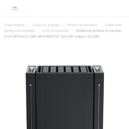
Pagrindinis
Saunos įranga
Pirties krosnelės
Elektrinės
pirties krosnelės
EOS krosnelės
Elektrinė pirties krosnelė
EOS MYTHOS S45 ANTHRACITE 12,0 kW Vapor 6,0 kW