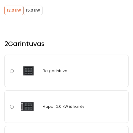
12,0 kW
15,0 kW
2
Garintuvas
Be garintuvo
Vapor 2,0 kW iš kairės