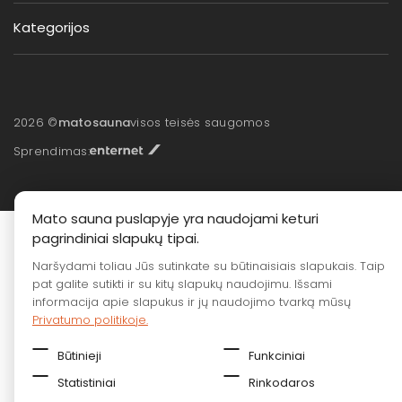
Kategorijos
2026 ©
matosauna
visos teisės saugomos
Sprendimas:
Mato sauna puslapyje yra naudojami keturi
pagrindiniai slapukų tipai.
Naršydami toliau Jūs sutinkate su būtinaisiais slapukais. Taip
pat galite sutikti ir su kitų slapukų naudojimu. Išsami
informacija apie slapukus ir jų naudojimo tvarką mūsų
Privatumo politikoje.
Būtinieji
Funkciniai
Statistiniai
Rinkodaros