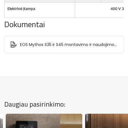
Elektrinė įtampa
400 V 3N 
Dokumentai
EOS Mythos S35 ir S45 montavimo ir naudojimo
instrukcija.pdf
Daugiau pasirinkimo: