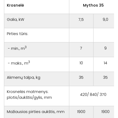
Krosnelė
Mythos 35
Galia, kW
7,5
9,0
Pirties tūris:
3
7
9
- min., m
3
10
14
- maks., m
Akmenų talpa, kg
35
35
Krosnelės matmenys:
420/ 840/ 370
plotis/aukštis/gylis, mm
Mažiausias pirties aukštis, mm
1900
1900