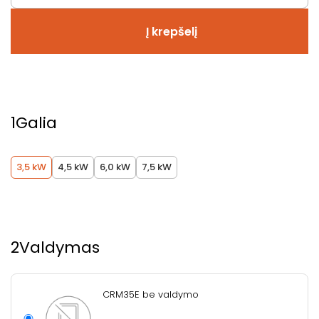
Į krepšelį
1
Galia
3,5 kW
4,5 kW
6,0 kW
7,5 kW
2
Valdymas
CRM35E be valdymo