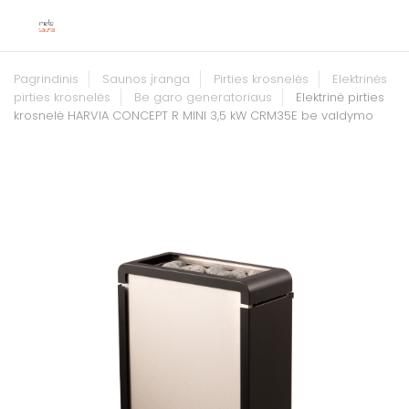
Pagrindinis
Saunos įranga
Pirties krosnelės
Elektrinės
pirties krosnelės
Be garo generatoriaus
Elektrinė pirties
krosnelė HARVIA CONCEPT R MINI 3,5 kW CRM35E be valdymo