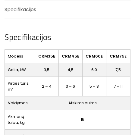
Specifikacijos
Specifikacijos
Modelis
CRM35E
CRM45E
CRM60E
CRM75E
Galia, kW
3,5
4,5
6,0
7,5
Pirties tūris,
2 – 4
3 – 6
5 – 8
7 – 11
m³
Valdymas
Atskiras pultas
Akmenų
15
talpa, kg