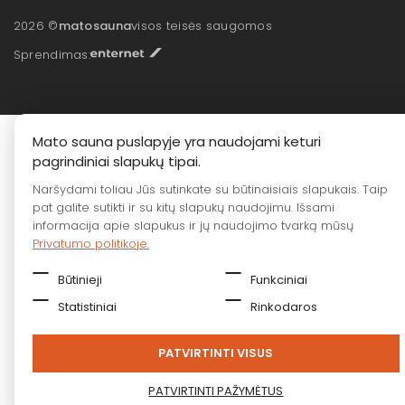
2026 ©
matosauna
visos teisės saugomos
Sprendimas:
Mato sauna puslapyje yra naudojami keturi
pagrindiniai slapukų tipai.
Naršydami toliau Jūs sutinkate su būtinaisiais slapukais. Taip
pat galite sutikti ir su kitų slapukų naudojimu. Išsami
informacija apie slapukus ir jų naudojimo tvarką mūsų
Privatumo politikoje.
Būtinieji
Funkciniai
Statistiniai
Rinkodaros
PATVIRTINTI VISUS
PATVIRTINTI PAŽYMĖTUS