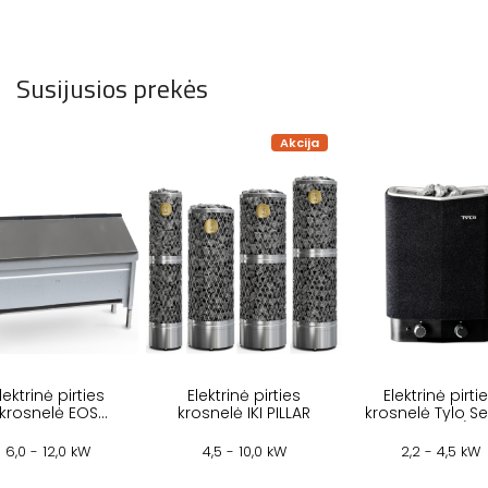
Susijusios prekės
Akcija
lektrinė pirties
Elektrinė pirties
Elektrinė pirti
krosnelė EOS
krosnelė IKI PILLAR
krosnelė Tylo S
INVISIO MIDI
Sport 2/4
6,0 - 12,0 kW
4,5 - 10,0 kW
2,2 - 4,5 kW