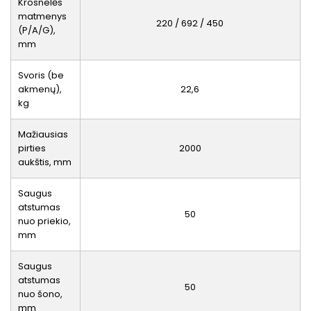
Krosnelės
matmenys
220 / 692 / 450
(P/A/G),
mm
Svoris (be
akmenų),
22,6
kg
Mažiausias
pirties
2000
aukštis, mm
Saugus
atstumas
50
nuo priekio,
mm
Saugus
atstumas
50
nuo šono,
mm