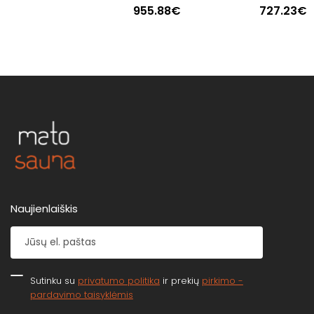
955.88€
727.23€
Naujienlaiškis
Sutinku su
privatumo politika
ir prekių
pirkimo -
pardavimo taisyklėmis