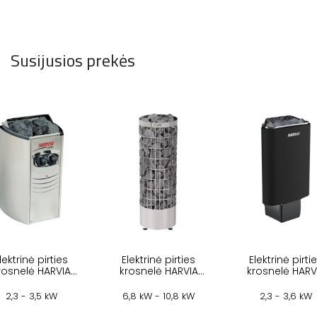
Susijusios prekės
lektrinė pirties
Elektrinė pirties
Elektrinė pirti
rosnelė HARVIA
krosnelė HARVIA
krosnelė HARV
EGA COMPACT
CILINDRO STEEL
DELTA BLACK
2,3 - 3,5 kW
6,8 kW - 10,8 kW
2,3 - 3,6 kW