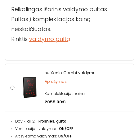
Reikalingas išorinis valdymo pultas
Pultas į komplektacijos kainą
neįskaičiuotas.
Rinktis
valdymo pultą
su Xenio Combi valdymu
Aprašymas
Komplektacijos kaina:
2055.00€
Davikliai: 2 -
krosnies, gulto
Ventiliacijos valdymas:
ON/OFF
Apšvietimo valdymas:
ON/OFF