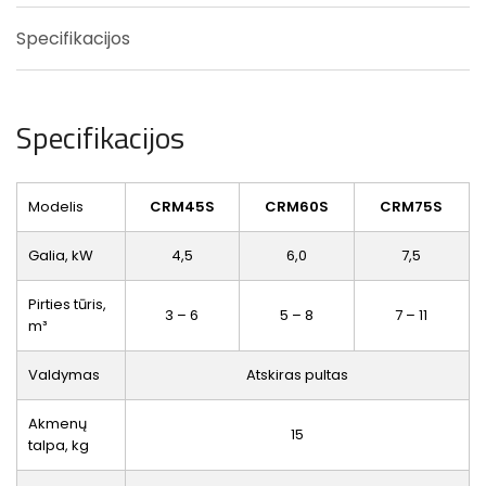
Specifikacijos
Specifikacijos
Modelis
CRM45S
CRM60S
CRM75S
Galia, kW
4,5
6,0
7,5
Pirties tūris,
3 – 6
5 – 8
7 – 11
m³
Valdymas
Atskiras pultas
Akmenų
15
talpa, kg