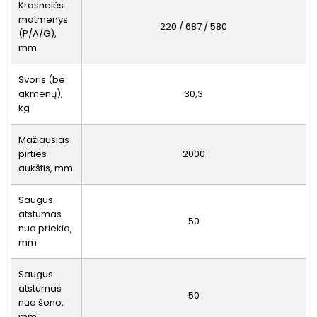
Krosnelės
matmenys
220 / 687 / 580
(P/A/G),
mm
Svoris (be
akmenų),
30,3
kg
Mažiausias
pirties
2000
aukštis, mm
Saugus
atstumas
50
nuo priekio,
mm
Saugus
atstumas
50
nuo šono,
mm