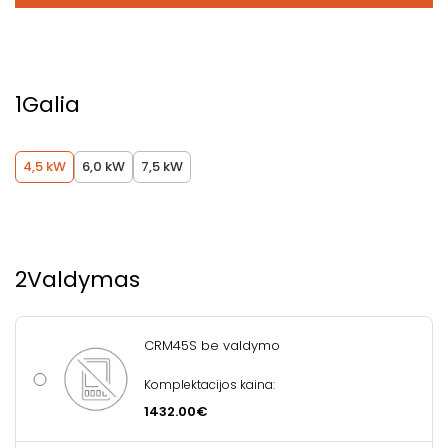
1
Galia
4,5 kW
6,0 kW
7,5 kW
2
Valdymas
CRM45S be valdymo
Komplektacijos kaina:
1432.00€