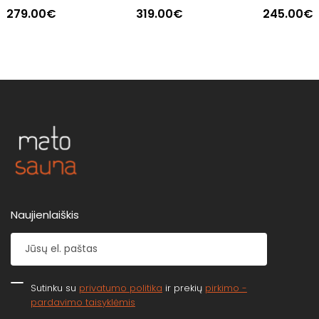
279.00€
319.00€
245.00€
Naujienlaiškis
Sutinku su
privatumo politika
ir prekių
pirkimo -
pardavimo taisyklėmis