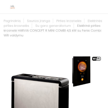
Pagrindinis
Saunos įranga
Pirties krosnelės
Elektrinės
pirties krosnelės
Su garo generatorium
Elektrinė pirties
krosnelė HARVIA CONCEPT R MINI COMBI 4,5 kW su Fenix Combi
Wifi valdymu