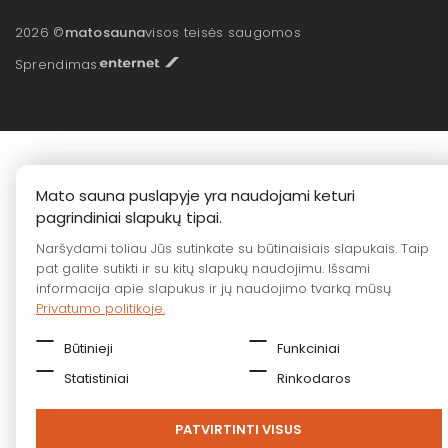
2026 ©
matosauna
visos teisės saugomos
Sprendimas:
Mato sauna puslapyje yra naudojami keturi
pagrindiniai slapukų tipai.
Naršydami toliau Jūs sutinkate su būtinaisiais slapukais. Taip
pat galite sutikti ir su kitų slapukų naudojimu. Išsami
informacija apie slapukus ir jų naudojimo tvarką mūsų
Privatumo politikoje.
Būtinieji
Funkciniai
Statistiniai
Rinkodaros
PATVIRTINTI VISUS