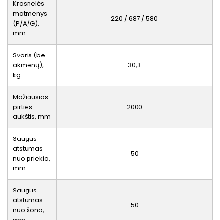
Krosnelės
matmenys
220 / 687 / 580
(P/A/G),
mm
Svoris (be
akmenų),
30,3
kg
Mažiausias
pirties
2000
aukštis, mm
Saugus
atstumas
50
nuo priekio,
mm
Saugus
atstumas
50
nuo šono,
mm