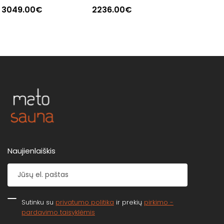
3049.00€
2236.00€
Naujienlaiškis
Sutinku su
privatumo politika
ir prekių
pirkimo -
pardavimo taisyklėmis