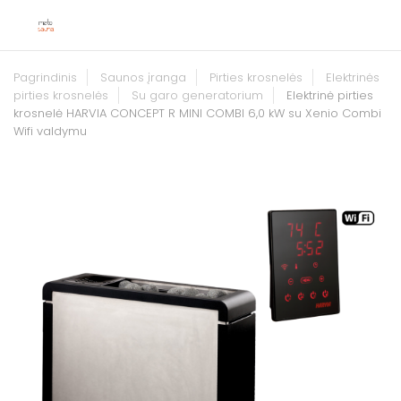
Pagrindinis
Saunos įranga
Pirties krosnelės
Elektrinės
pirties krosnelės
Su garo generatorium
Elektrinė pirties
krosnelė HARVIA CONCEPT R MINI COMBI 6,0 kW su Xenio Combi
Wifi valdymu