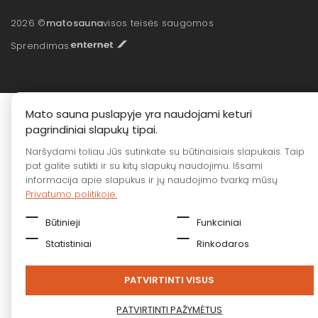
2026 ©
matosauna
visos teisės saugomos
Sprendimas:
Mato sauna puslapyje yra naudojami keturi
pagrindiniai slapukų tipai.
Naršydami toliau Jūs sutinkate su būtinaisiais slapukais. Taip
pat galite sutikti ir su kitų slapukų naudojimu. Išsami
informacija apie slapukus ir jų naudojimo tvarką mūsų
Privatumo politikoje.
Būtinieji
Funkciniai
Statistiniai
Rinkodaros
PATVIRTINTI VISUS
PATVIRTINTI PAŽYMĖTUS