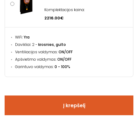
Komplektacijos kaina:
2216.00€
WiFi:
Yra
Davikliai: 2 -
krosnies, gulto
Ventiliacijos valdymas:
ON/OFF
Apšvietimo valdymas:
ON/OFF
Garintuvo valdymas:
0 - 100%
Į krepšelį