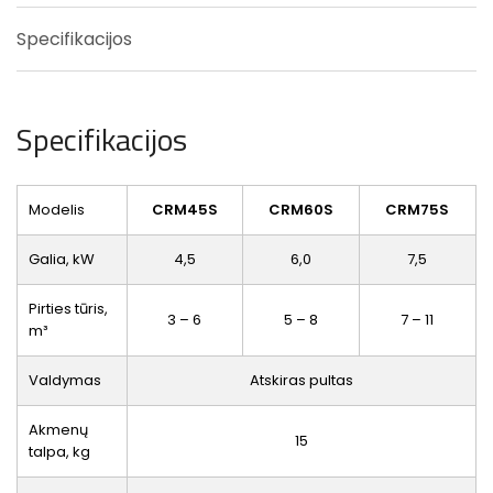
Specifikacijos
Specifikacijos
Modelis
CRM45S
CRM60S
CRM75S
Galia, kW
4,5
6,0
7,5
Pirties tūris,
3 – 6
5 – 8
7 – 11
m³
Valdymas
Atskiras pultas
Akmenų
15
talpa, kg