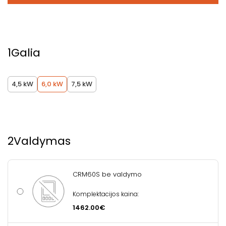
1
Galia
4,5 kW
6,0 kW
7,5 kW
2
Valdymas
CRM60S be valdymo
Komplektacijos kaina:
1462.00€