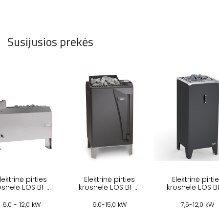
Susijusios prekės
lektrinė pirties
Elektrinė pirties
Elektrinė pirti
osnelė EOS BI-O
krosnelė EOS BI-O
krosnelė EOS B
MAT U
MAX
CUBO 2
6,0 - 12,0 kW
9,0-15,0 kW
7,5-12,0 kW