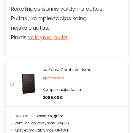
Reikalingas išorinis valdymo pultas
Pultas į komplektacijos kainą
neįskaičiuotas.
Rinktis
valdymo pultą
su Xenio Combi valdymu
Aprašymas
Komplektacijos kaina:
2085.00€
Davikliai: 2 -
krosnies, gulto
Ventiliacijos valdymas:
ON/OFF
Apšvietimo valdymas:
ON/OFF