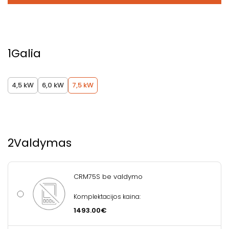
1
Galia
4,5 kW
6,0 kW
7,5 kW
2
Valdymas
CRM75S be valdymo
Komplektacijos kaina:
1493.00€