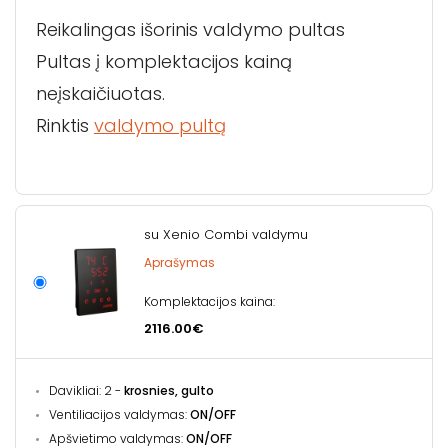
Reikalingas išorinis valdymo pultas
Pultas į komplektacijos kainą
neįskaičiuotas.
Rinktis
valdymo pultą
su Xenio Combi valdymu
Aprašymas
Komplektacijos kaina:
2116.00€
Davikliai: 2 -
krosnies, gulto
Ventiliacijos valdymas:
ON/OFF
Apšvietimo valdymas:
ON/OFF