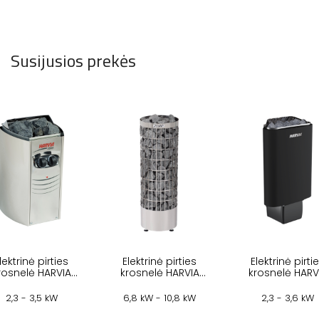
Susijusios prekės
lektrinė pirties
Elektrinė pirties
Elektrinė pirti
rosnelė HARVIA
krosnelė HARVIA
krosnelė HARV
EGA COMPACT
CILINDRO STEEL
DELTA BLACK
2,3 - 3,5 kW
6,8 kW - 10,8 kW
2,3 - 3,6 kW