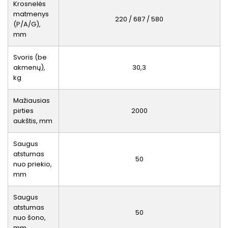
Krosnelės
matmenys
220 / 687 / 580
(P/A/G),
mm
Svoris (be
akmenų),
30,3
kg
Mažiausias
pirties
2000
aukštis, mm
Saugus
atstumas
50
nuo priekio,
mm
Saugus
atstumas
50
nuo šono,
mm