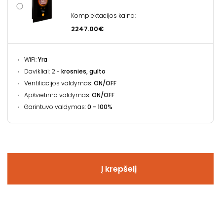
Komplektacijos kaina:
2247.00€
WiFi:
Yra
Davikliai: 2 -
krosnies, gulto
Ventiliacijos valdymas:
ON/OFF
Apšvietimo valdymas:
ON/OFF
Garintuvo valdymas:
0 - 100%
Į krepšelį