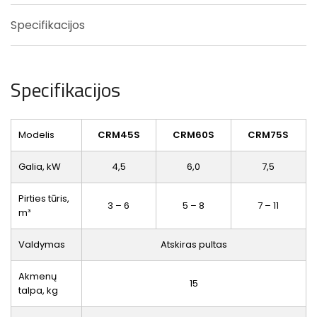
Specifikacijos
Specifikacijos
Modelis
CRM45S
CRM60S
CRM75S
Galia, kW
4,5
6,0
7,5
Pirties tūris,
3 – 6
5 – 8
7 – 11
m³
Valdymas
Atskiras pultas
Akmenų
15
talpa, kg