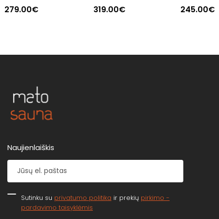
279.00€
319.00€
245.00€
Naujienlaiškis
Sutinku su
privatumo politika
ir prekių
pirkimo -
pardavimo taisyklėmis