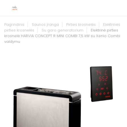
Pagrindinis
Saunos įranga
Pirties krosnelės
Elektrinės
pirties krosnelės
Su garo generatorium
Elektrinė pirties
krosnelė HARVIA CONCEPT R MINI COMBI 7,5 kW su Xenio Combi
valdymu