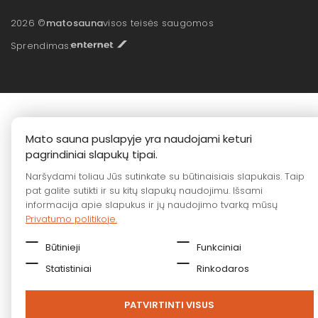
2026 ©
matosauna
visos teisės saugomos
Sprendimas:
Mato sauna puslapyje yra naudojami keturi
pagrindiniai slapukų tipai.
Naršydami toliau Jūs sutinkate su būtinaisiais slapukais. Taip
pat galite sutikti ir su kitų slapukų naudojimu. Išsami
informacija apie slapukus ir jų naudojimo tvarką mūsų
Privatumo politikoje.
Būtinieji
Funkciniai
Statistiniai
Rinkodaros
PATVIRTINTI VISUS