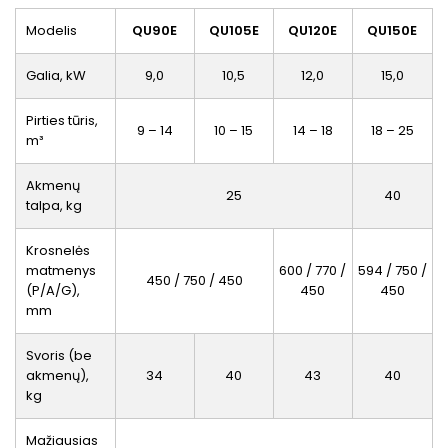
Modelis
QU90E
QU105E
QU120E
QU150E
Galia, kW
9,0
10,5
12,0
15,0
Pirties tūris,
9 – 14
10 – 15
14 – 18
18 – 25
m³
Akmenų
25
40
talpa, kg
Krosnelės
matmenys
600 / 770 /
594 / 750 /
450 / 750 / 450
(P/A/G),
450
450
mm
Svoris (be
akmenų),
34
40
43
40
kg
Mažiausias