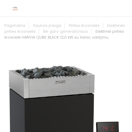
Pagrindinis
Saunos įranga
Pirties krosnelės
Elektrinės
pirties krosnelės
Be garo generatoriaus
Elektrinė pirties
krosnelė HARVIA QUBE BLACK 12,0 kW su Xenio valdymu