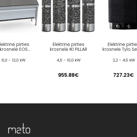
lektrinė pirties
Elektrinė pirties
Elektrinė pirti
krosnelė EOS
krosnelė IKI PILLAR
krosnelė Tylo S
INVISIO MIDI
Sport 2/4
6,0 - 12,0 kW
4,5 - 10,0 kW
2,2 - 4,5 kW
955.88€
727.23€