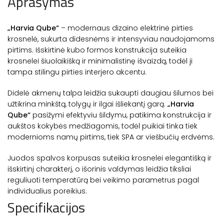
Aprašymas
„Harvia Qube“
– modernaus dizaino elektrinė pirties
krosnelė, sukurta didesnėms ir intensyviau naudojamoms
pirtims. Išskirtinė kubo formos konstrukcija suteikia
krosnelei šiuolaikišką ir minimalistinę išvaizdą, todėl ji
tampa stilingu pirties interjero akcentu.
Didelė akmenų talpa leidžia sukaupti daugiau šilumos bei
užtikrina minkštą, tolygų ir ilgai išliekantį garą.
„Harvia
Qube“
pasižymi efektyviu šildymu, patikima konstrukcija ir
aukštos kokybės medžiagomis, todėl puikiai tinka tiek
modernioms namų pirtims, tiek SPA ar viešbučių erdvėms.
Juodos spalvos korpusas suteikia krosnelei elegantišką ir
išskirtinį charakterį, o išorinis valdymas leidžia tiksliai
reguliuoti temperatūrą bei veikimo parametrus pagal
individualius poreikius.
Specifikacijos