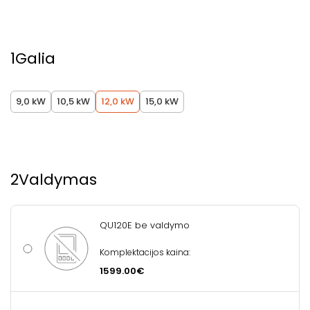
1
Galia
9,0 kW
10,5 kW
12,0 kW
15,0 kW
2
Valdymas
QU120E be valdymo
Komplektacijos kaina:
1599.00€