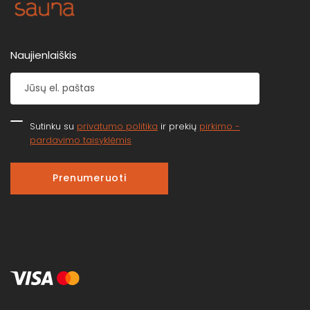
Naujienlaiškis
Sutinku su
privatumo politika
ir prekių
pirkimo -
pardavimo taisyklėmis
Prenumeruoti