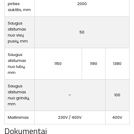
pirties
2000
aukštis, mm
Saugus
atstumas
50
nuo visų
pusių, mm
Saugus
atstumas
1150
1190
1380
nuo lubų,
mm
Saugus
atstumas
–
100
nuo grindų,
mm
Maitinimas
230V / 400V
400V
Dokumentai