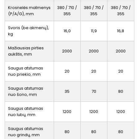
Krosnelės matmenys
380 / 710 /
380 / 710 /
380 / 710 /
(P/A/G), mm
355
355
355
Svoris (be akmenų),
16,0
11,9
16,8
kg
Mažiausias pirties
2000
2000
2000
aukštis, mm
Saugus atstumas
20
20
20
nuo priekio, mm
Saugus atstumas
35
70
80
nuo šono, mm
Saugus atstumas
1200
1200
1200
nuo lubų, mm
Saugus atstumas
80
80
80
nuo grindų, mm