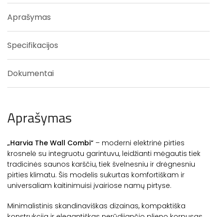
Aprašymas
Specifikacijos
Dokumentai
Aprašymas
„Harvia The Wall Combi“
– moderni elektrinė pirties
krosnelė su integruotu garintuvu, leidžianti mėgautis tiek
tradicinės saunos karščiu, tiek švelnesniu ir drėgnesniu
pirties klimatu. Šis modelis sukurtas komfortiškam ir
universaliam kaitinimuisi įvairiose namų pirtyse.
Minimalistinis skandinaviškas dizainas, kompaktiška
konstrukcija ir elegantiškas nerūdijančio plieno korpusas