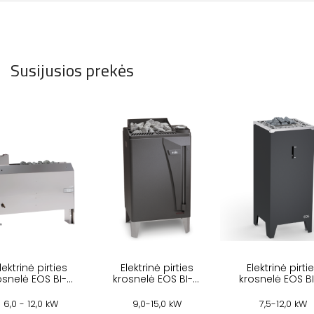
Susijusios prekės
lektrinė pirties
Elektrinė pirties
Elektrinė pirti
osnelė EOS BI-O
krosnelė EOS BI-O
krosnelė EOS B
MAT U
MAX
CUBO 2
6,0 - 12,0 kW
9,0-15,0 kW
7,5-12,0 kW