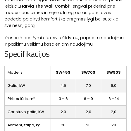
leidžia
„Harvia The Wall Combi“
lengvai priderinti prie
modernaus pirties interjero. Integruotas garintuvas
padeda palaikyti komfortišką drėgmės lygį bei suteikia
švelnesnį garą.
Krosnelė pasižymi efektyviu šildymu, paprastu naudojimu
ir patikimu veikimu kasdieniam naudojimui.
Specifikacijos
Modelis
SW45S
SW70S
SW90S
Galia, kW
4,5
7,0
9,0
Pirties tūris, m³
3 – 6
6 – 9
8 – 14
Garintuvo galia, kW
2,0
2,0
2,0
Akmenų talpa, kg
20
20
20