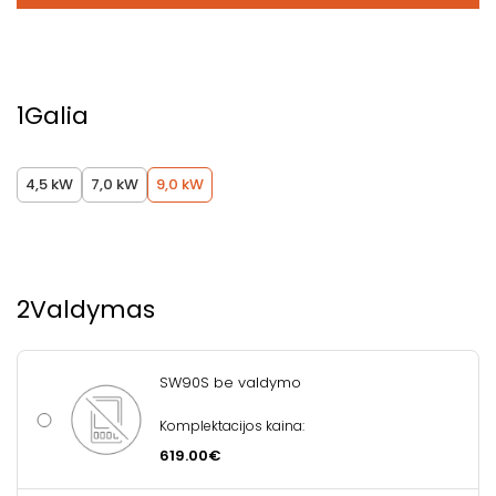
1
Galia
4,5 kW
7,0 kW
9,0 kW
2
Valdymas
SW90S be valdymo
Komplektacijos kaina:
619.00€