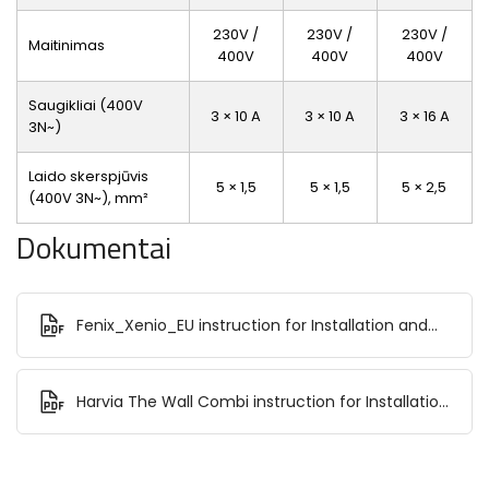
230V /
230V /
230V /
Maitinimas
400V
400V
400V
Saugikliai (400V
3 × 10 A
3 × 10 A
3 × 16 A
3N~)
Laido skerspjūvis
5 × 1,5
5 × 1,5
5 × 2,5
(400V 3N~), mm²
Dokumentai
Fenix_Xenio_EU instruction for Installation and
Use.pdf
Harvia The Wall Combi instruction for Installation
and Use.pdf