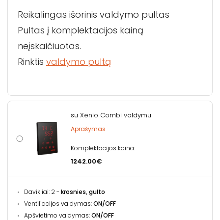
Reikalingas išorinis valdymo pultas
Pultas į komplektacijos kainą
neįskaičiuotas.
Rinktis
valdymo pultą
su Xenio Combi valdymu
Aprašymas
Komplektacijos kaina:
1242.00€
Davikliai: 2 -
krosnies, gulto
Ventiliacijos valdymas:
ON/OFF
Apšvietimo valdymas:
ON/OFF