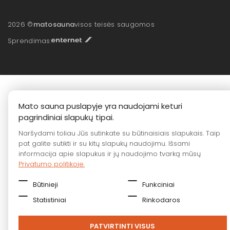
2026 ©
matosauna
visos teisės saugomos
Sprendimas:
Mato sauna puslapyje yra naudojami keturi
pagrindiniai slapukų tipai.
Naršydami toliau Jūs sutinkate su būtinaisiais slapukais. Taip
pat galite sutikti ir su kitų slapukų naudojimu. Išsami
informacija apie slapukus ir jų naudojimo tvarką mūsų
Privatumo politikoje.
Būtinieji
Funkciniai
Statistiniai
Rinkodaros
PATVIRTINTI VISUS