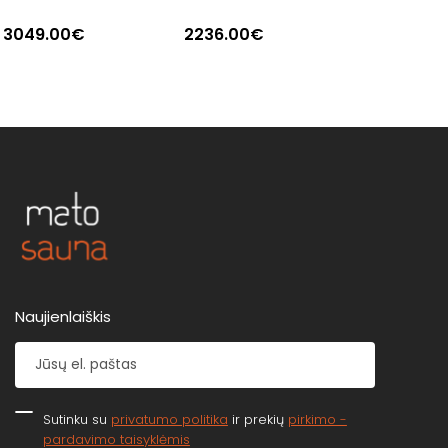
3049.00€
2236.00€
Naujienlaiškis
Sutinku su
privatumo politika
ir prekių
pirkimo -
pardavimo taisyklėmis