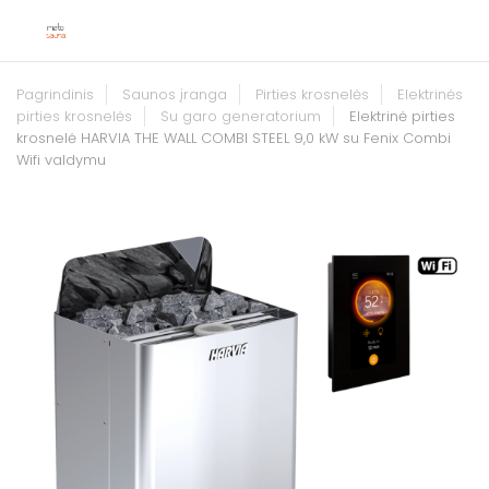
Pagrindinis
Saunos įranga
Pirties krosnelės
Elektrinės
pirties krosnelės
Su garo generatorium
Elektrinė pirties
krosnelė HARVIA THE WALL COMBI STEEL 9,0 kW su Fenix Combi
Wifi valdymu