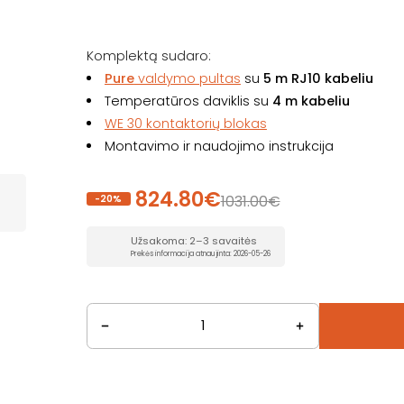
Komplektą sudaro:
Pure
valdymo pultas
su
5 m RJ10 kabeliu
Temperatūros daviklis su
4 m kabeliu
WE 30 kontaktorių blokas
Montavimo ir naudojimo instrukcija
824.80€
1031.00€
-20%
Užsakoma: 2–3 savaitės
Prekės informacija atnaujinta: 2026-05-26