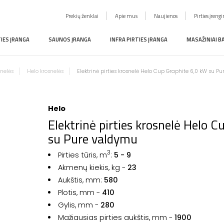
Prekių ženklai
Apie mus
Naujienos
Pirties įreng
TIES ĮRANGA
SAUNOS ĮRANGA
INFRA PIRTIES ĮRANGA
MASAŽINIAI B
snelės
Helo krosnelės
Elektrinė pirties krosnelė Helo Cup Graphite 6,0 kW su P
Helo
Elektrinė pirties krosnelė Helo 
su Pure valdymu
3
Pirties tūris, m
:
5
- 9
Akmenų kiekis, kg -
23
Aukštis, mm:
580
Plotis, mm -
410
Gylis, mm -
2
80
Mažiausias pirties aukštis, mm -
1900