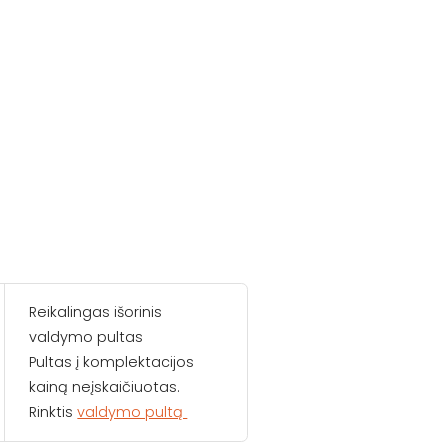
Reikalingas išorinis
valdymo pultas
Pultas į komplektacijos
kainą neįskaičiuotas.
Rinktis
valdymo pultą