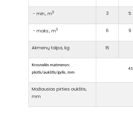
3
3
5
- min., m
3
6
9
- maks., m
Akmenų talpa, kg
15
Krosnelės matmenys:
41
plotis/aukštis/gylis, mm
Mažiausias pirties aukštis,
mm