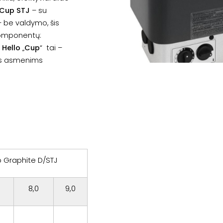
Cup STJ
– su
 be valdymo, šis
komponentų:
.
Hello
„
Cup
“ tai –
ams asmenims
 Graphite D/STJ
8,0
9,0