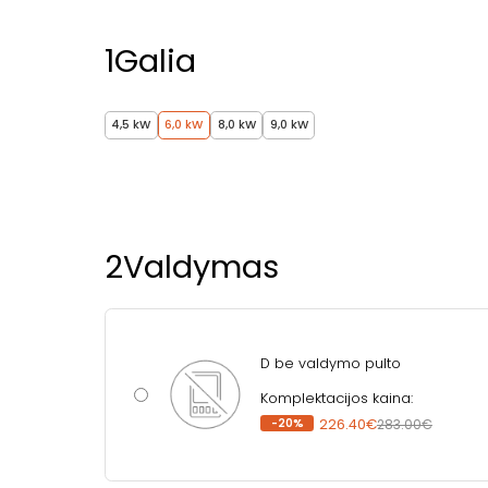
1
Galia
4,5 kW
6,0 kW
8,0 kW
9,0 kW
2
Valdymas
D be valdymo pulto
Komplektacijos kaina:
-20%
226.40€
283.00€