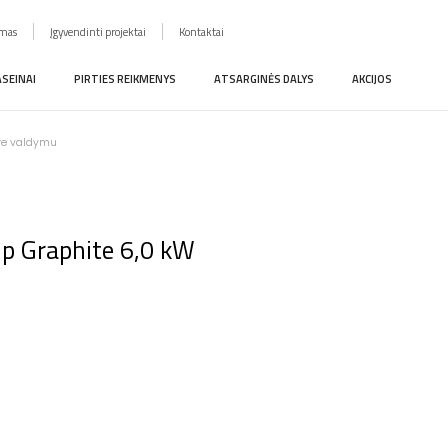
imas
Įgyvendinti projektai
Kontaktai
ASEINAI
PIRTIES REIKMENYS
ATSARGINĖS DALYS
AKCIJOS
ure valdymu
Cup Graphite 6,0 kW