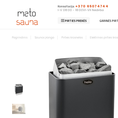
Konsultacija:
+370 65074744
I-V 08:00 - 18:00
VI-VII Nedirba
PIRTIES PREKĖS
GARINĖS PIR
Pagrindinis
Saunos įranga
Pirties krosnelės
Elektrinės pirties kro