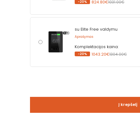
-20%
824.80€
1031.00€
su Elite Free valdymu
Aprašymas
Komplektacijos kaina:
-20%
1043.20€
1304.00€
Į krepšelį