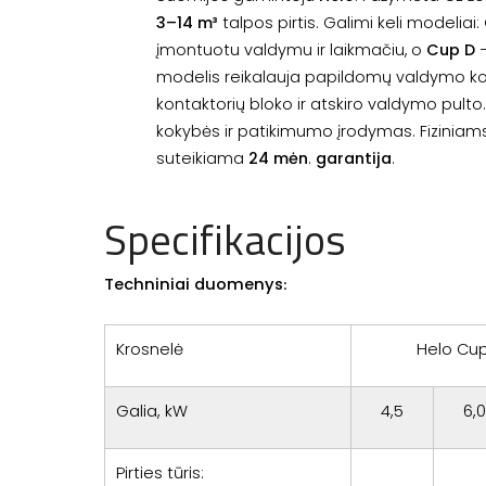
3–14 m³
talpos pirtis. Galimi keli modeliai:
įmontuotu valdymu ir laikmačiu, o
Cup D
–
modelis reikalauja papildomų valdymo 
kontaktorių bloko ir atskiro valdymo pulto
kokybės ir patikimumo įrodymas. Fizini
suteikiama
24 mėn
.
garantija
.
Specifikacijos
Techniniai duomenys
:
Krosnelė
Helo Cup
Galia, kW
4,5
6,0
Pirties tūris: