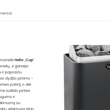
mentai
 krosnelė
Hello
„
Cup
“
snelių. Ji garsėja
 ir paprastu
nio dydžio pirtims –
ties patirtį, o dėl
i sušildo pirties
augumo ir
tikimumą su
klu, efektyviai šildo