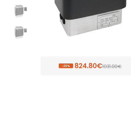
824.80€
1031.00€
-20%