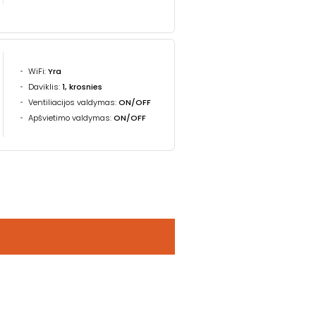
WiFi:
Yra
Daviklis:
1, krosnies
Ventiliacijos valdymas:
ON/OFF
Apšvietimo valdymas:
ON/OFF