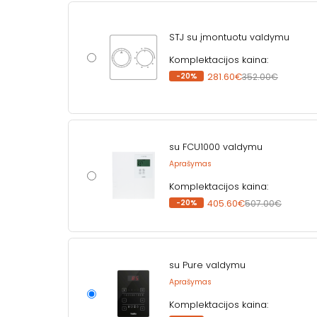
STJ su įmontuotu valdymu
Komplektacijos kaina:
-20%
281.60€
352.00€
su FCU1000 valdymu
Aprašymas
Komplektacijos kaina:
-20%
405.60€
507.00€
su Pure valdymu
Aprašymas
Komplektacijos kaina: