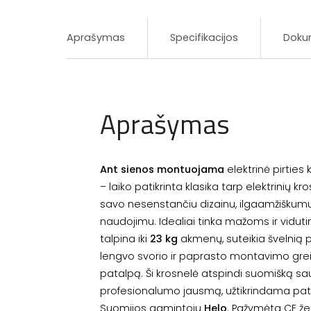
Aprašymas
Specifikacijos
Doku
Aprašymas
Ant sienos montuojama
elektrinė pirties
– laiko patikrinta klasika tarp elektrinių kro
savo nesenstančiu dizainu, ilgaamžiškumu
naudojimu. Idealiai tinka mažoms ir viduti
talpina iki
23 kg
akmenų, suteikia švelnią pir
lengvo svorio ir paprasto montavimo greita
patalpą. Ši krosnelė atspindi suomišką s
profesionalumo jausmą, užtikrindama pa
Suomijos gamintoju
Helo
. Pažymėta CE žen