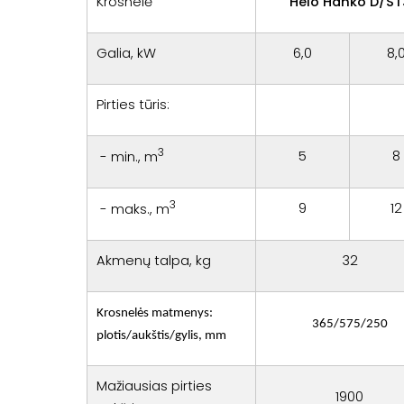
Krosnelė
Helo Hanko D/ST
Galia, kW
6,0
8,
Pirties tūris:
3
5
8
- min., m
3
9
12
- maks., m
Akmenų talpa, kg
32
Krosnelės matmenys:
365/575/250
plotis/aukštis/gylis, mm
Mažiausias pirties
1900