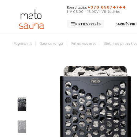
Konsultacija:
+370 65074744
I-V 08:00 - 18:00
VI-VII Nedirba
PIRTIES PREKĖS
GARINĖS PIR
Pagrindinis
Saunos įranga
Pirties krosnelės
Elektrinės pirties kro