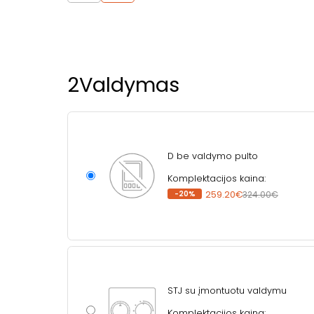
2
Valdymas
D be valdymo pulto
Komplektacijos kaina:
-20%
259.20€
324.00€
STJ su įmontuotu valdymu
Komplektacijos kaina: