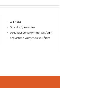
WiFi:
Yra
Daviklis:
1, krosnies
Ventiliacijos valdymas:
ON/OFF
Apšvietimo valdymas:
ON/OFF