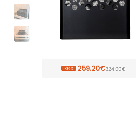
259.20€
324.00€
-20%