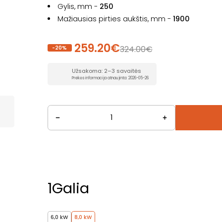
Gylis, mm -
250
Mažiausias pirties aukštis, mm -
1900
259.20€
324.00€
-20%
Užsakoma: 2–3 savaitės
Prekės informacija atnaujinta: 2026-05-26
1
Galia
6,0 kW
8,0 kW