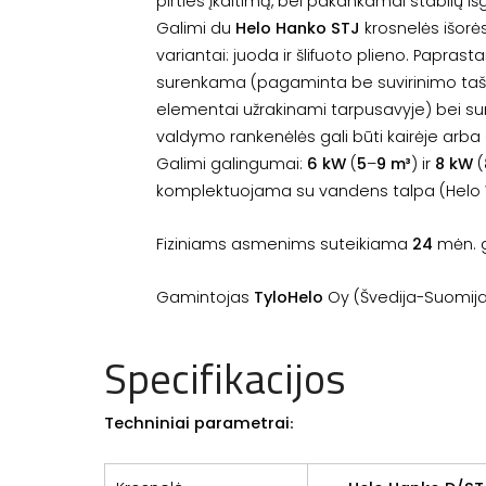
pirties įkaitimą, bei pakankamai stabilų i
Galimi du
Helo Hanko STJ
krosnelės išorė
variantai: juoda ir šlifuoto plieno. Paprastai
surenkama (pagaminta be suvirinimo taš
elementai
užrakinami
tarpusavyje) bei 
valdymo rankenėlės gali būti kairėje arba 
Galimi galingumai:
6 kW
(
5
–
9 m³
) ir
8 kW
(
komplektuojama su vandens talpa (Helo 
Fiziniams asmenims suteikiama
24
mėn. g
Gamintojas
TyloHelo
Oy (Švedija-Suomija
Specifikacijos
Techniniai parametrai
: