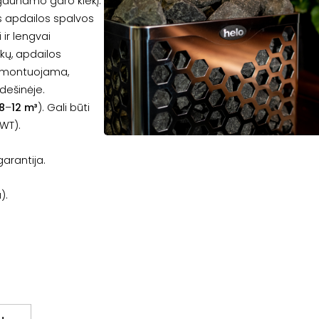
šgaunamo garo kiekį.
s apdailos spalvos
 ir lengvai
kų, apdailos
sumontuojama,
dešinėje.
8
–
12 m³
). Gali būti
WT).
arantija.
).