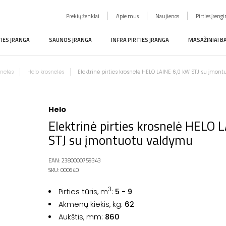
Prekių ženklai
Apie mus
Naujienos
Pirties įreng
TIES ĮRANGA
SAUNOS ĮRANGA
INFRA PIRTIES ĮRANGA
MASAŽINIAI B
snelės
Helo krosnelės
Elektrinė pirties krosnelė HELO LAINE 6,0 kW STJ su įmo
Helo
Elektrinė pirties krosnelė HELO 
STJ su įmontuotu valdymu
EAN: 2380000759343
SKU: 000640
3
Pirties tūris, m
:
5 - 9
Akmenų kiekis, kg:
62
Aukštis, mm:
860