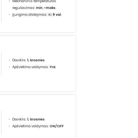
Mechaninis temperatūros
reguliavimas:
min.–maks.
Įjungimo atidėjimas: iki
9 val.
Daviklis:
1, krosnies
Apšvietimo valdymas:
Yra
Daviklis:
1, krosnies
Apšvietimo valdymas:
ON/OFF