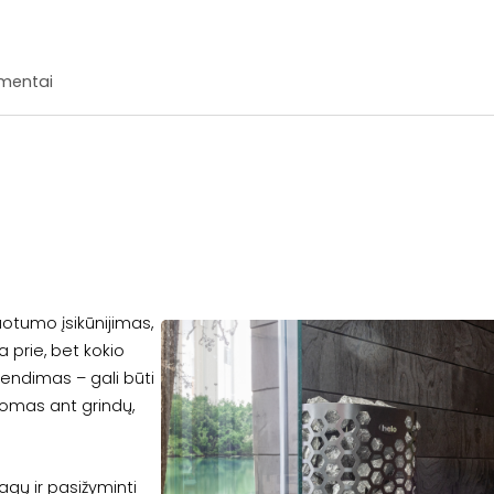
mentai
nuotumo įsikūnijimas,
ra prie, bet kokio
rendimas – gali būti
tomas ant grindų,
gų ir pasižyminti