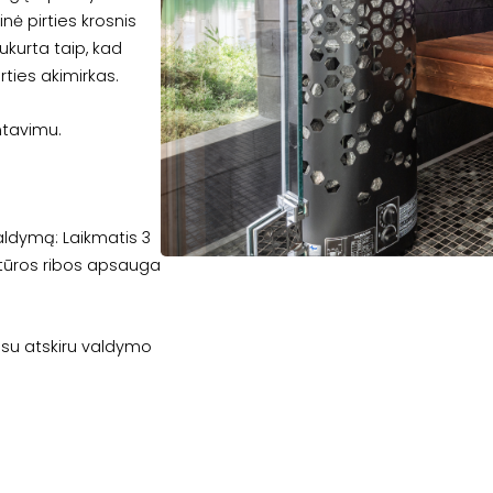
rinė pirties krosnis
ukurta taip, kad
rties akimirkas.
ontavimu.
aldymą: Laikmatis 3
tūros ribos apsauga
su atskiru valdymo