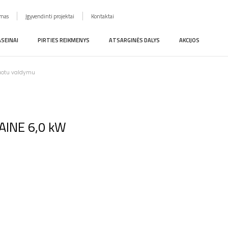
imas
Įgyvendinti projektai
Kontaktai
ASEINAI
PIRTIES REIKMENYS
ATSARGINĖS DALYS
AKCIJOS
ntuotu valdymu
LAINE 6,0 kW