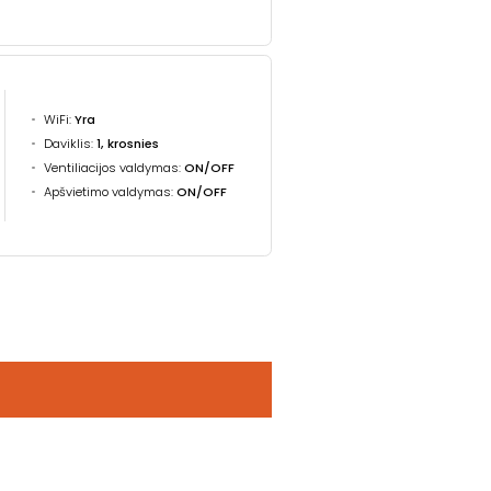
WiFi:
Yra
Daviklis:
1, krosnies
Ventiliacijos valdymas:
ON/OFF
Apšvietimo valdymas:
ON/OFF