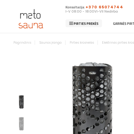
Konsultacija:
+370 65074744
I-V 08:00 - 18:00
VI-VII Nedirba
PIRTIES PREKĖS
GARINĖS PIR
Pagrindinis
Saunos įranga
Pirties krosnelės
Elektrinės pirties kro