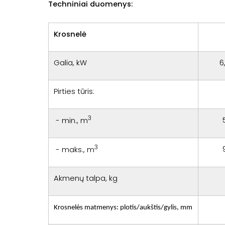
Techniniai duomenys:
Krosnelė
Galia, kW
6
Pirties tūris:
3
- min., m
3
- maks., m
Akmenų talpa, kg
Krosnelės matmenys: plotis/aukštis/gylis, mm