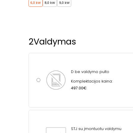
6,0 kW
8,0 kW
9,0 kW
2
Valdymas
D be valdymo pulto
Komplektacijos kaina:
497.00€
STJ su įmontuotu valdymu