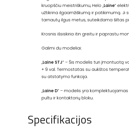
kruopščiu meistriškumu, Helo „
Laine
“ elekt
užtikrina ilgaamžiškumą ir patikimumą. Ji s
tarnautų ilgus metus, suteikdama šiltas pi
Krosnis išsiskiria itin greitu ir paprastu m
Galimi du modeliai:
„
Laine STJ
“ – Šis modelis turi įmontuotą v
+ 9 val. Termostatas su aukštos tempera
su atstatymo funkcija.
„
Laine D
“ – modelis yra komplektuojamas 
pultu ir kontaktorių bloku.
Specifikacijos