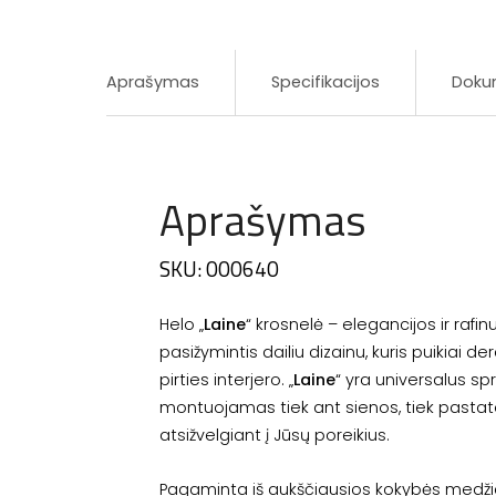
Aprašymas
Specifikacijos
Doku
Aprašymas
SKU: 000640
Helo „
Laine
“ krosnelė – elegancijos ir rafi
pasižymintis dailiu dizainu, kuris puikiai de
pirties interjero. „
Laine
“ yra universalus sp
montuojamas tiek ant sienos, tiek pasta
atsižvelgiant į Jūsų poreikius.
Pagaminta iš aukščiausios kokybės medžia