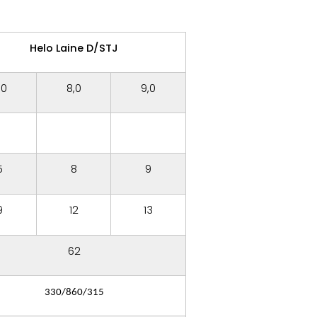
Helo Laine D/STJ
,0
8,0
9,0
5
8
9
9
12
13
62
330/860/315