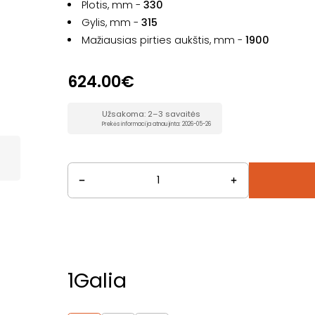
Plotis, mm -
330
Gylis, mm -
315
Mažiausias pirties aukštis, mm -
1900
624.00€
Užsakoma: 2–3 savaitės
Prekės informacija atnaujinta: 2026-05-26
1
Galia