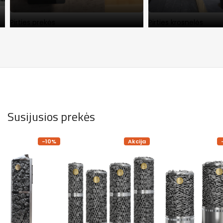
Pirties prekės
Pirties krosnelės
Susijusios prekės
-10%
Akcija