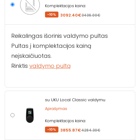
Komplektacijos kaina:
-10%
3092.40€
3436.00€
Reikalingas išorinis valdymo pultas
Pultas į komplektacijos kainą
neįskaičiuotas.
Rinktis
valdymo pultą
su UKU Local Classic valdymu
Aprašymas
Komplektacijos kaina:
-10%
3855.87€
4284.30€