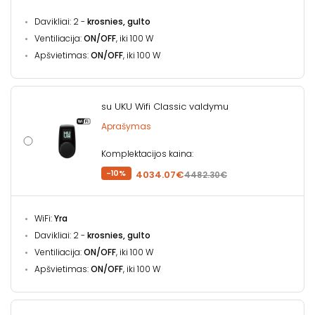
Davikliai: 2 -
krosnies, gulto
Ventiliacija:
ON/OFF
, iki 100 W
Apšvietimas:
ON/OFF
, iki 100 W
su UKU Wifi Classic valdymu
Aprašymas
Komplektacijos kaina:
-10%
4034.07€
4482.30€
WiFi:
Yra
Davikliai: 2 -
krosnies, gulto
Ventiliacija:
ON/OFF
, iki 100 W
Apšvietimas:
ON/OFF
, iki 100 W