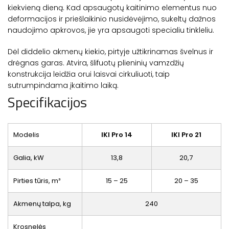
kiekvieną dieną. Kad apsaugotų kaitinimo elementus nuo
deformacijos ir priešlaikinio nusidėvėjimo, sukeltų dažnos
naudojimo apkrovos, jie yra apsaugoti specialiu tinkleliu.
Dėl diddelio akmenų kiekio, pirtyje užtikrinamas švelnus ir
drėgnas garas. Atvira, šlifuotų plieninių vamzdžių
konstrukcija leidžia orui laisvai cirkuliuoti, taip
sutrumpindama įkaitimo laiką.
Specifikacijos
Modelis
IKI Pro 14
IKI Pro 21
Galia, kW
13,8
20,7
Pirties tūris, m³
15 – 25
20 – 35
Akmenų talpa, kg
240
Krosnelės