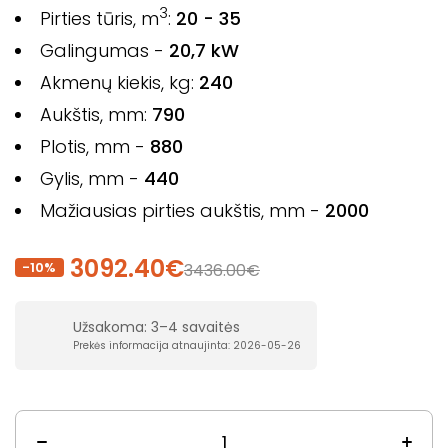
3
Pirties tūris, m
:
20 - 35
Galingumas -
20,7 kW
Akmenų kiekis, kg:
240
Aukštis, mm:
790
Plotis, mm -
880
Gylis, mm -
440
Mažiausias pirties aukštis, mm -
2000
3092.40€
-10%
3436.00€
Užsakoma: 3–4 savaitės
Prekės informacija atnaujinta: 2026-05-26