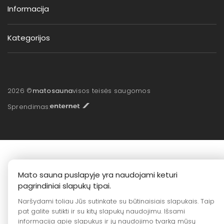
Informacija
Kategorijos
2026 ©
matosauna
visos teisės saugomos
Sprendimas:
Mato sauna puslapyje yra naudojami keturi
pagrindiniai slapukų tipai.
Naršydami toliau Jūs sutinkate su būtinaisiais slapukais. Taip
pat galite sutikti ir su kitų slapukų naudojimu. Išsami
informacija apie slapukus ir jų naudojimo tvarką mūsų