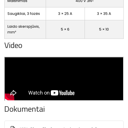
Maitinimas
400 V 3N~
Saugikliai, 3 fazės
3 × 25 A
3 × 35 A
Laido skerspjūvis,
5 × 6
5 × 10
mm²
Video
Dokumentai