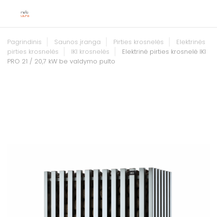
Pagrindinis
Saunos įranga
Pirties krosnelės
Elektrinės
pirties krosnelės
IKI krosnelės
Elektrinė pirties krosnelė IKI
PRO 21 / 20,7 kW be valdymo pulto