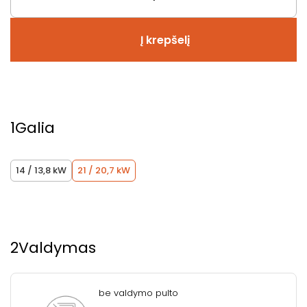
Į krepšelį
1
Galia
14 / 13,8 kW
21 / 20,7 kW
2
Valdymas
be valdymo pulto