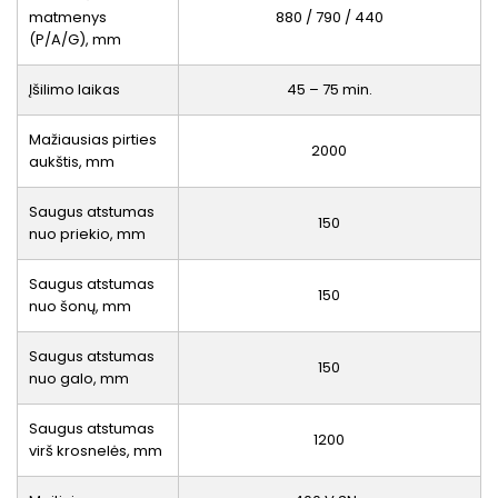
matmenys
880 / 790 / 440
(P/A/G), mm
Įšilimo laikas
45 – 75 min.
Mažiausias pirties
2000
aukštis, mm
Saugus atstumas
150
nuo priekio, mm
Saugus atstumas
150
nuo šonų, mm
Saugus atstumas
150
nuo galo, mm
Saugus atstumas
1200
virš krosnelės, mm