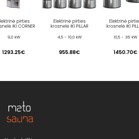
lektrinė pirties
Elektrinė pirties
Elektrinė pirti
snelė IKI CORNER
krosnelė IKI PILLAR
krosnelė IKI PIL
9,0 kW
4,5 - 10,0 kW
10,5 - 36 kW
1293.25€
955.88€
1450.70€