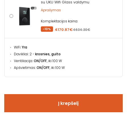
su UKU Wifi Glass valdymu
Aprašymas
Komplektacijos kaina:
-10%
4170.87€
4634.30€
WiFi:
Yra
Davikliai: 2 -
krosnies, gulto
Ventiliacija:
ON/OFF
, iki 100 W
Apšvietimas:
ON/OFF
, iki 100 W
Į krepšelį