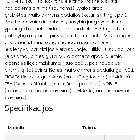
Tulikivi Tuisku – tai išskirtinė elektrinė krosnelė, skirta
nedidelėms pirtims (saunoms). Lygios arba
grublėtos muilo akmens apdailos (keturi skirtingi tipai),
išskirtinio dizaino ir techninių savybių junginys sukuria
ypatingą krosnelę. Didelis akmenų kiekis - 60 kg suteiks
galimybę mėgautis pirtyje išskirtiniu klimatu. Maži saugūs
atstumai užtikrins saugų naudojimąsi krosnele ir
leis lengvai parinkti jos vietą saunoje. Tulikivi Tuisku gali būti
įleidžiama į pirties gultą. Muilo akmens apdaila lemia
krosnelės ilgaamžiškumą ir tuo pačiu, pasinaudojus
pirtimi, ją išdžiovina. Išorės muilo akmens apdaila gali būti:
RIGATA (šviesus, grublėtas (smulkūs grioveliai) paviršius),
TBH (šviesus, šlifuotas, struktūrinis paviršius), NOBILE
(tamsus, poliruotas paviršius) ir GRAFIA (tamsus, raižytas
paviršius).
Specifikacijos
Modelis
Tuisku