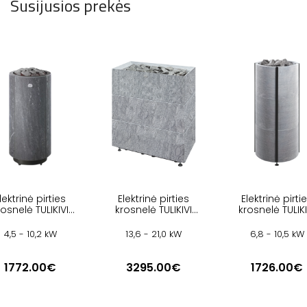
Susijusios prekės
lektrinė pirties
Elektrinė pirties
Elektrinė pirti
rosnelė TULIKIVI
krosnelė TULIKIVI
krosnelė TULIKI
AARNA M NOBILE
TUISKU XL TBH
NAAVA RIGAT
4,5 - 10,2 kW
13,6 - 21,0 kW
6,8 - 10,5 kW
1772.00€
3295.00€
1726.00€