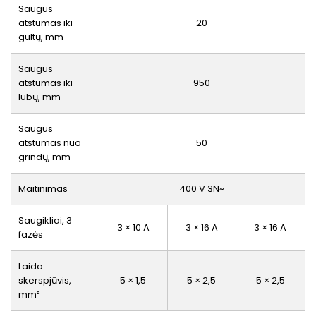
Saugus
atstumas iki
20
gultų, mm
Saugus
atstumas iki
950
lubų, mm
Saugus
atstumas nuo
50
grindų, mm
Maitinimas
400 V 3N~
Saugikliai, 3
3 × 10 A
3 × 16 A
3 × 16 A
fazės
Laido
skerspjūvis,
5 × 1,5
5 × 2,5
5 × 2,5
mm²