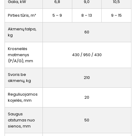
Galia, kW
6,8
9,0
10,5
Pirties tūris, m³
5 – 9
8 – 13
9 – 15
Akmenų talpa,
60
kg
Krosnelės
matmenys
430 / 950 / 430
(P/A/G), mm
Svoris be
210
akmenų, kg
Reguliuojamos
20
kojelės, mm
Saugus
atstumas nuo
50
sienos, mm