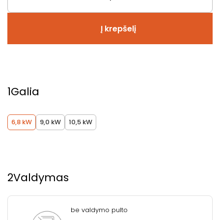
Į krepšelį
1
Galia
6,8 kW
9,0 kW
10,5 kW
2
Valdymas
be valdymo pulto