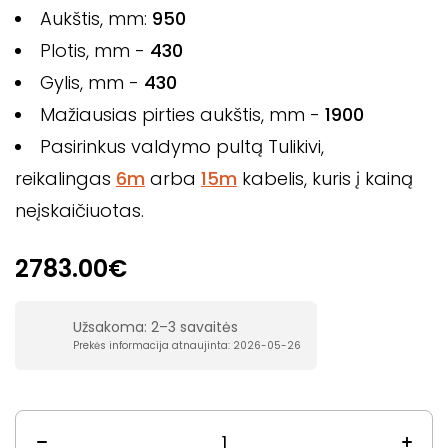
Aukštis, mm:
950
Plotis, mm -
430
Gylis, mm -
430
Mažiausias pirties aukštis, mm -
1900
Pasirinkus valdymo pultą Tulikivi,
reikalingas
6m
arba
15m
kabelis, kuris į kainą
neįskaičiuotas.
2783.00€
Užsakoma: 2–3 savaitės
Prekės informacija atnaujinta: 2026-05-26