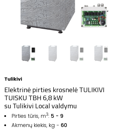
Tulikivi
Elektrinė pirties krosnelė TULIKIVI
TUISKU TBH 6,8 kW
su Tulikivi Local valdymu
3
Pirties tūris, m
:
5 - 9
Akmenų kiekis, kg -
60