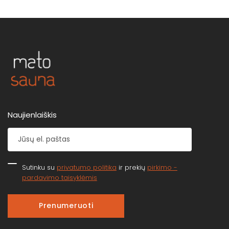
Naujienlaiškis
Sutinku su
privatumo politika
ir prekių
pirkimo -
pardavimo taisyklėmis
Prenumeruoti