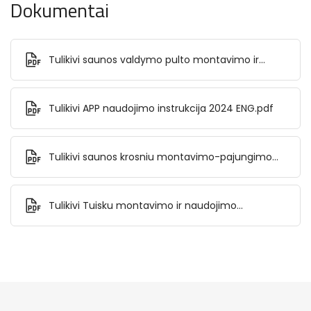
Dokumentai
Tulikivi saunos valdymo pulto montavimo ir
naudojimo instrukcija.pdf
Tulikivi APP naudojimo instrukcija 2024 ENG.pdf
Tulikivi saunos krosniu montavimo-pajungimo
instrukcija FIN_SWE_ENG_GER.pdf
Tulikivi Tuisku montavimo ir naudojimo
instrukcija.pdf