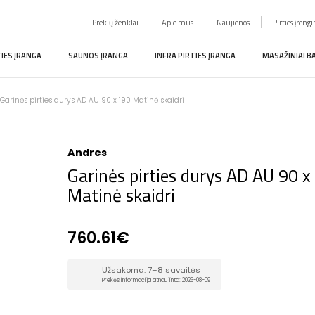
Prekių ženklai
Apie mus
Naujienos
Pirties įreng
TIES ĮRANGA
SAUNOS ĮRANGA
INFRA PIRTIES ĮRANGA
MASAŽINIAI B
Garinės pirties durys AD AU 90 x 190 Matinė skaidri
Andres
Garinės pirties durys AD AU 90 x
Matinė skaidri
760.61€
Užsakoma: 7–8 savaitės
Prekės informacija atnaujinta: 2026-08-09