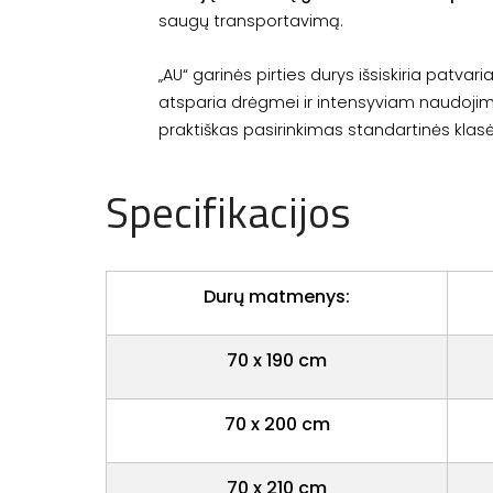
saugų transportavimą.
„AU“ garinės pirties durys išsiskiria patvari
atsparia drėgmei ir intensyviam naudojimu
praktiškas pasirinkimas standartinės klasė
Specifikacijos
Durų matmenys:
70 x 190 cm
70 x 200 cm
70 x 210 cm