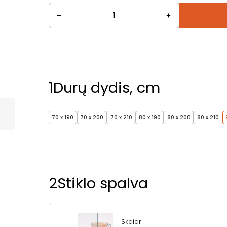
1
Durų dydis, cm
70 x 190
70 x 200
70 x 210
80 x 190
80 x 200
80 x 210
2
Stiklo spalva
Skaidri