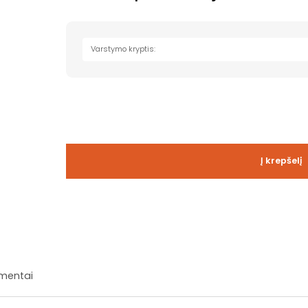
Varstymo kryptis:
Į krepšelį
mentai