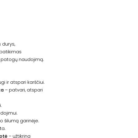
s durys,
 patikimas
ir patogų naudojimą.
gi ir atspari karščiui.
ta
– patvari, atspari
.
dojimui.
ko šilumą garinėje.
ta.
uotė
– užtikrina