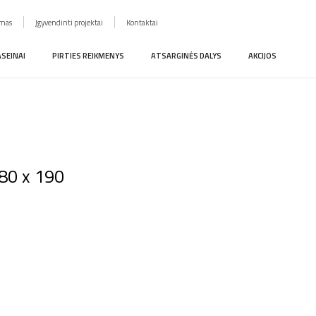
imas
Įgyvendinti projektai
Kontaktai
ASEINAI
PIRTIES REIKMENYS
ATSARGINĖS DALYS
AKCIJOS
 80 x 190