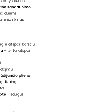
s durys, kurios
inę sandarinimo
kia durims
iuminio rėmas
gi ir atspari karščiui.
ta
– tvirta, atspari
.
dojimui.
ūdijančio plieno
ą dizainą.
ta.
uotė
– saugus