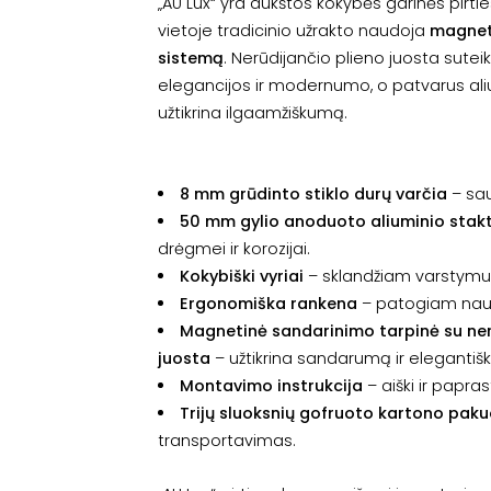
„AU Lux“ yra aukštos kokybės garinės pirtie
vietoje tradicinio užrakto naudoja
magnet
sistemą
. Nerūdijančio plieno juosta sutei
elegancijos ir modernumo, o patvarus al
užtikrina ilgaamžiškumą.
8 mm grūdinto stiklo durų varčia
– sau
50 mm gylio anoduoto aliuminio stak
drėgmei ir korozijai.
Kokybiški vyriai
– sklandžiam varstymui
Ergonomiška rankena
– patogiam nau
Magnetinė sandarinimo tarpinė su ner
juosta
– užtikrina sandarumą ir elegantišk
Montavimo instrukcija
– aiški ir papras
Trijų sluoksnių gofruoto kartono pak
transportavimas.