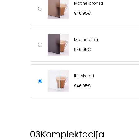
Matinė bronza
946.95€
Matinė pilka
946.95€
Itin skaidri
946.95€
03
Komplektacija