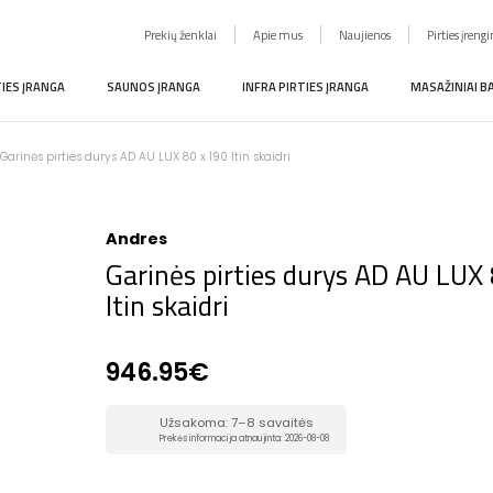
Prekių ženklai
Apie mus
Naujienos
Pirties įreng
TIES ĮRANGA
SAUNOS ĮRANGA
INFRA PIRTIES ĮRANGA
MASAŽINIAI B
Garinės pirties durys AD AU LUX 80 x 190 Itin skaidri
Andres
Garinės pirties durys AD AU LUX
Itin skaidri
946.95€
Užsakoma: 7–8 savaitės
Prekės informacija atnaujinta: 2026-08-08