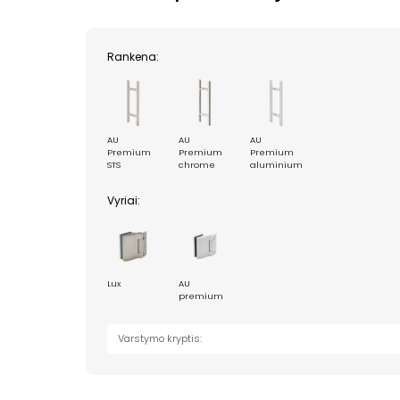
Rankena:
AU
AU
AU
Premium
Premium
Premium
STS
chrome
aluminium
Vyriai:
Lux
AU
premium
Varstymo kryptis: