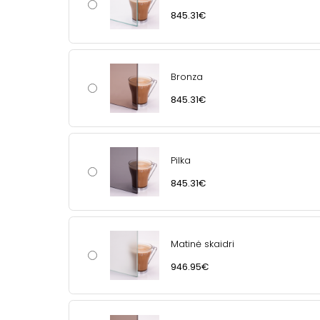
845.31€
Bronza
845.31€
Pilka
845.31€
Matinė skaidri
946.95€