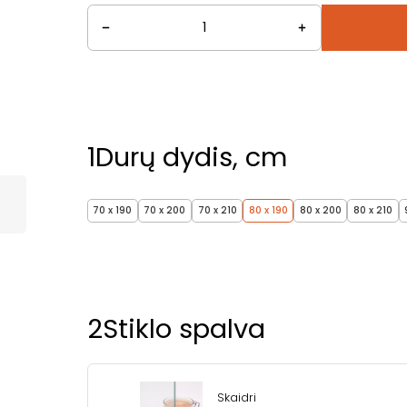
1
Durų dydis, cm
70 x 190
70 x 200
70 x 210
80 x 190
80 x 200
80 x 210
2
Stiklo spalva
Skaidri