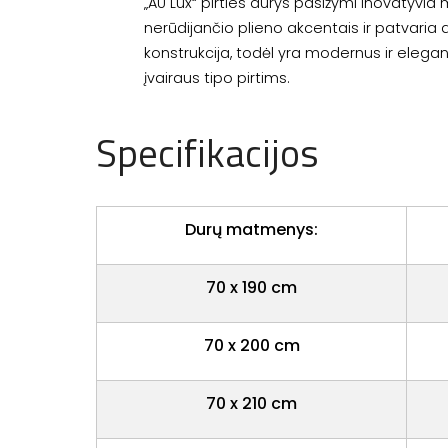
„AU Lux“ pirties durys pasižymi inovatyvi
nerūdijančio plieno akcentais ir patvaria 
konstrukcija, todėl yra modernus ir elegan
įvairaus tipo pirtims.
Specifikacijos
Durų matmenys:
70 x 190 cm
70 x 200 cm
70 x 210 cm