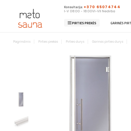
Konsultacija:
+370 65074744
I-V 08:00 - 18:00
VI-VII Nedirba
PIRTIES PREKĖS
GARINĖS PIR
Pagrindinis
Pirties prekės
Pirties durys
Garinės pirties durys