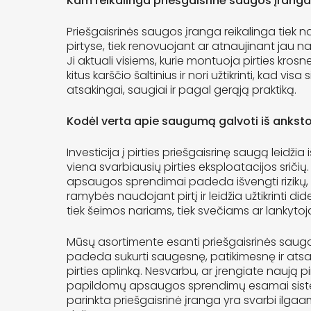
Kam reikalinga priešgaisrinė saugos įrang
Priešgaisrinės saugos įranga reikalinga tiek 
pirtyse, tiek renovuojant ar atnaujinant jau
Ji aktuali visiems, kurie montuoja pirties kros
kitus karščio šaltinius ir nori užtikrinti, kad vi
atsakingai, saugiai ir pagal gerąją praktiką.
Kodėl verta apie saugumą galvoti iš ankst
Investicija į pirties priešgaisrinę saugą leidžia
viena svarbiausių pirties eksploatacijos sričių
apsaugos sprendimai padeda išvengti rizikų,
ramybės naudojant pirtį ir leidžia užtikrinti d
tiek šeimos nariams, tiek svečiams ar lankyto
Mūsų asortimente esanti priešgaisrinės saugo
padeda sukurti saugesnę, patikimesnę ir atsa
pirties aplinką. Nesvarbu, ar įrengiate naują pir
papildomų apsaugos sprendimų esamai siste
parinkta priešgaisrinė įranga yra svarbi ilgaam