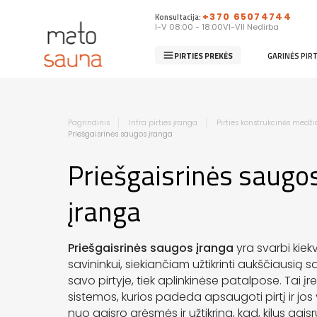
Konsultacija:
+370 65074744
I-V 08:00 - 18:00
VI-VII Nedirba
PIRTIES PREKĖS
GARINĖS PIR
Pagrindinis
Infra pirties įranga
Pirties konstrukcinės medž
Priešgaisrinės saugos įranga
Priešgaisrinės saugo
įranga
Priešgaisrinės saugos įranga
yra svarbi kiek
savininkui, siekiančiam užtikrinti aukščiausią
savo pirtyje, tiek aplinkinėse patalpose. Tai įren
sistemos, kurios padeda apsaugoti pirtį ir jos
nuo gaisro grėsmės ir užtikrina, kad, kilus gaisr