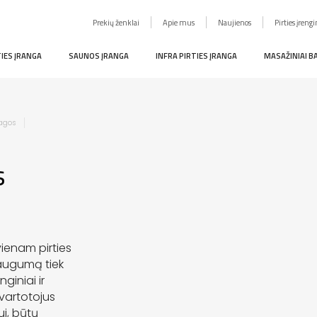
Prekių ženklai
Apie mus
Naujienos
Pirties įreng
TIES ĮRANGA
SAUNOS ĮRANGA
INFRA PIRTIES ĮRANGA
MASAŽINIAI B
iagos
s
vienam pirties
 saugumą tiek
giniai ir
 vartotojus
ui, būtų