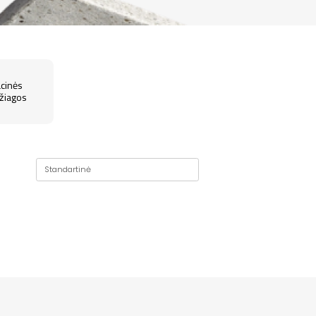
acinės
iagos
Standartinė