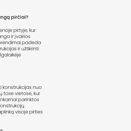
angą pirčiai?
noje pirtyje, kur
ga ir įvairios
 sprendimai padeda
kcijas ir užtikrinti
lgalaikėje
i konstrukcijas nuo
ų tose vietose, kur
inkamai parinktos
onstrukcijų
linką visoje pirties