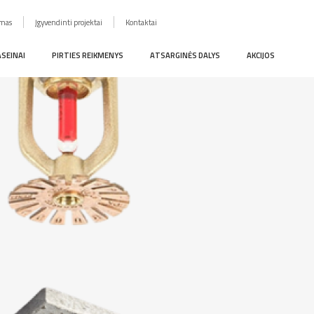
imas
Įgyvendinti projektai
Kontaktai
ASEINAI
PIRTIES REIKMENYS
ATSARGINĖS DALYS
AKCIJOS