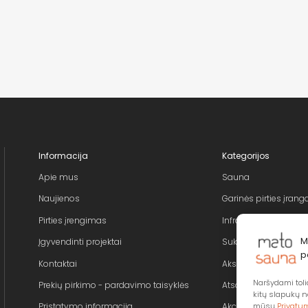
Informacija
Kategorijos
Apie mus
Sauna
Naujienos
Garinės pirties įrang
Pirties įrengimas
Infra pirtis
M
Įgyvendinti projektai
Sukūrinės vonios
p
Kontaktai
Aksesuarai pirčiai
Naršydami tolia
Prekių pirkimo - pardavimo taisyklės
Atsarginės dalys
kitų slapukų n
Pristatymo informacija
Akcijos
mūsų
Privatum