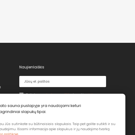
Naujienlaiškis
a
Sutinku su
privatumo politika
ir prekių
pirkimo -
pardavimo taisyklėmis
ato sauna puslapyje yra naudojami keturi
agrindiniai slapukų tipai.
Prenumeruoti
u Jūs sutinkate su būtinaisiais slapukais. Taip pat galite sutikti ir su
audojimu. Išsami informacija apie slapukus ir jų naudojimo tvarką
o politikoje.