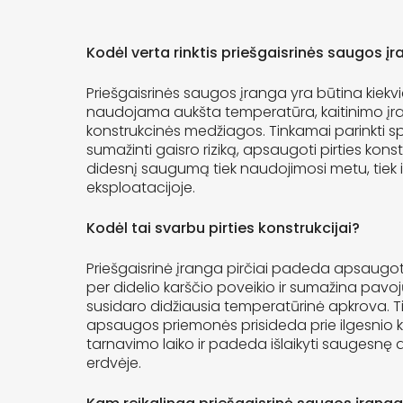
Kodėl verta rinktis priešgaisrinės saugos įr
Priešgaisrinės saugos įranga yra būtina kiekvie
naudojama aukšta temperatūra, kaitinimo įran
konstrukcinės medžiagos. Tinkamai parinkti
sumažinti gaisro riziką, apsaugoti pirties konstru
didesnį saugumą tiek naudojimosi metu, tiek i
eksploatacijoje.
Kodėl tai svarbu pirties konstrukcijai?
Priešgaisrinė įranga pirčiai padeda apsaugot
per didelio karščio poveikio ir sumažina pavoj
susidaro didžiausia temperatūrinė apkrova. T
apsaugos priemonės prisideda prie ilgesnio k
tarnavimo laiko ir padeda išlaikyti saugesnę ap
erdvėje.