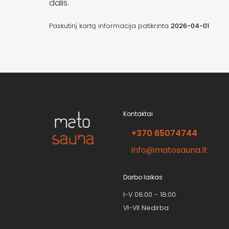
dalis.
Paskutinį kartą informacija patikrinta
2026-04-01
Kontaktai
+370 65074744
info@matosauna.lt
Darbo laikas
I-V 08:00 - 18:00
VI-VII Nedirba