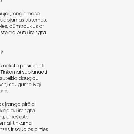
a?
naujai įrengiamose
 naudojamas sistemas.
neles, dūmtraukius ar
sa sistema būtų įrengta
o?
 iš anksto pasirūpinti
. Tinkamai suplanuoti
 suteikia daugiau
idesnį saugumo lygį
jams.
s įranga pirčiai
kingiau įrengtą
tį, ar ieškote
mai, tinkamai
žės ir saugios pirties