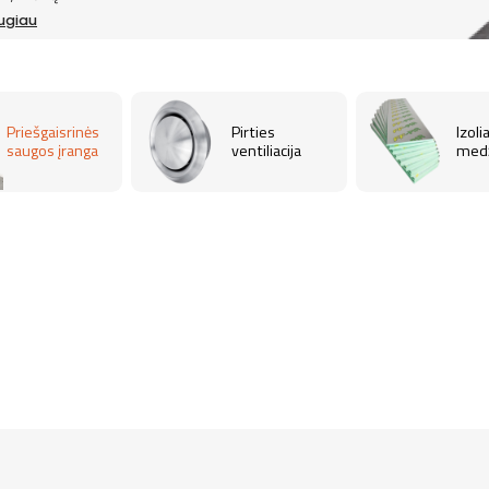
augiau
Priešgaisrinės
Pirties
Izoli
saugos įranga
ventiliacija
medž