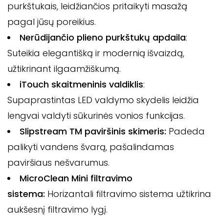
purkštukais, leidžiančios pritaikyti masažą
pagal jūsų poreikius.
Nerūdijančio plieno purkštukų apdaila
:
Suteikia elegantišką ir modernią išvaizdą,
užtikrinant ilgaamžiškumą.
iTouch skaitmeninis valdiklis
:
Supaprastintas LED valdymo skydelis leidžia
lengvai valdyti sūkurinės vonios funkcijas.
Slipstream TM paviršinis skimeris:
Padeda
palikyti vandens švarą, pašalindamas
paviršiaus nešvarumus.
MicroClean Mini filtravimo
sistema:
Horizantali filtravimo sistema užtikrina
aukšesnį filtravimo lygį.