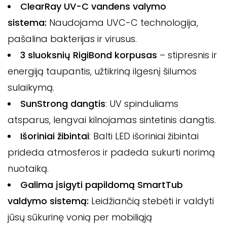
ClearRay UV-C vandens valymo
sistema:
Naudojama UVC-C technologija,
pašalina bakterijas ir virusus.
3 sluoksnių RigiBond korpusas
– stipresnis ir
energiją taupantis, užtikriną ilgesnį šilumos
sulaikymą.
SunStrong dangtis
: UV spinduliams
atsparus, lengvai kilnojamas sintetinis dangtis.
Išoriniai žibintai
: Balti LED išoriniai žibintai
prideda atmosferos ir padeda sukurti norimą
nuotaiką.
Galima įsigyti papildomą SmartTub
valdymo sistemą:
Leidžiančią stebėti ir valdyti
jūsų sūkurinę vonią per mobiliąją