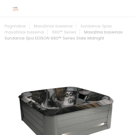
Pagrindinis
Masažiniai baseinai
Sundance Spas
masažiniai baseinai
680™ Series
Masažinis baseinas
Sundance Spa EDISON 680™ Series Slate Midnight