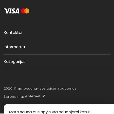
Kontaktai
Informacija
Kategorijos
2026 ©
matosauna
visos teisės saugomos
Sprendimas:
Mato sauna puslapyje yra naudojami keturi