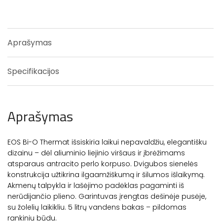
Aprašymas
Specifikacijos
Aprašymas
EOS Bi-O Thermat išsiskiria laikui nepavaldžiu, elegantišku
dizainu – dėl aliuminio liejinio viršaus ir įbrėžimams
atsparaus antracito perlo korpuso. Dvigubos sienelės
konstrukcija užtikrina ilgaamžiškumą ir šilumos išlaikymą.
Akmenų talpykla ir lašėjimo padėklas pagaminti iš
nerūdijančio plieno. Garintuvas įrengtas dešinėje pusėje,
su žolelių laikikliu. 5 litrų vandens bakas – pildomas
rankiniu būdu.