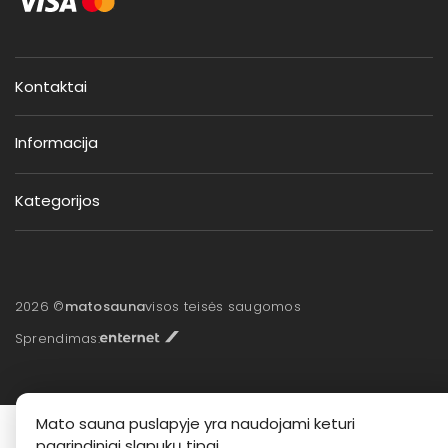
Kontaktai
Informacija
Kategorijos
2026 ©
matosauna
visos teisės saugomos
Sprendimas:
Mato sauna puslapyje yra naudojami keturi
pagrindiniai slapukų tipai.