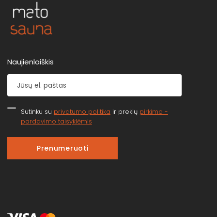
Naujienlaiškis
Sutinku su
privatumo politika
ir prekių
pirkimo -
pardavimo taisyklėmis
Prenumeruoti