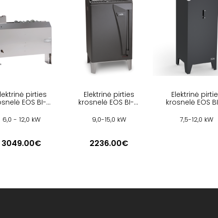
lektrinė pirties
Elektrinė pirties
Elektrinė pirti
osnelė EOS BI-O
krosnelė EOS BI-O
krosnelė EOS B
MAT U
MAX
CUBO 2
6,0 - 12,0 kW
9,0-15,0 kW
7,5-12,0 kW
3049.00€
2236.00€