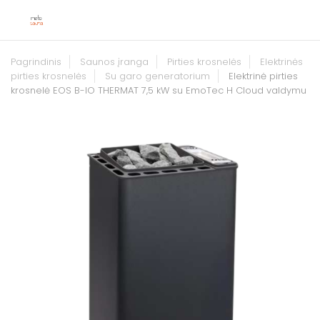
Pagrindinis
Saunos įranga
Pirties krosnelės
Elektrinės
pirties krosnelės
Su garo generatorium
Elektrinė pirties
krosnelė EOS B-IO THERMAT 7,5 kW su EmoTec H Cloud valdymu