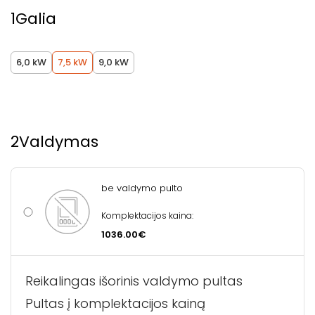
1
Galia
6,0 kW
7,5 kW
9,0 kW
2
Valdymas
be valdymo pulto
Komplektacijos kaina:
1036.00€
Reikalingas išorinis valdymo pultas
Pultas į komplektacijos kainą