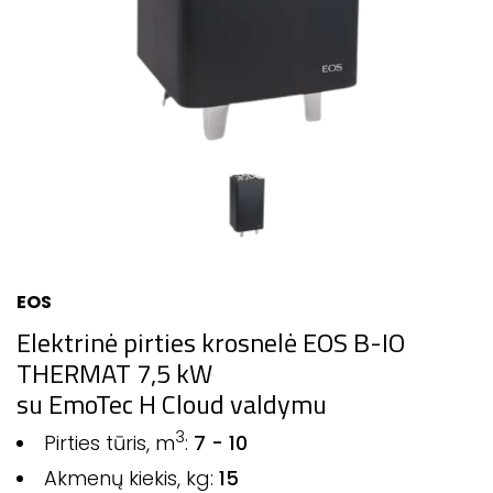
EOS
Elektrinė pirties krosnelė EOS B-IO
THERMAT 7,5 kW
su EmoTec H Cloud valdymu
3
Pirties tūris, m
:
7 - 10
Akmenų kiekis, kg:
15