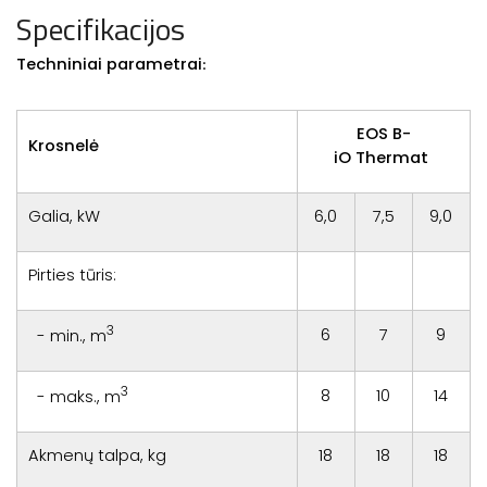
Specifikacijos
Techniniai parametrai
:
EOS B-
Krosnelė
iO Thermat
Galia, kW
6,0
7,5
9,0
Pirties tūris:
3
6
7
9
- min., m
3
8
10
14
- maks., m
Akmenų talpa, kg
18
18
18