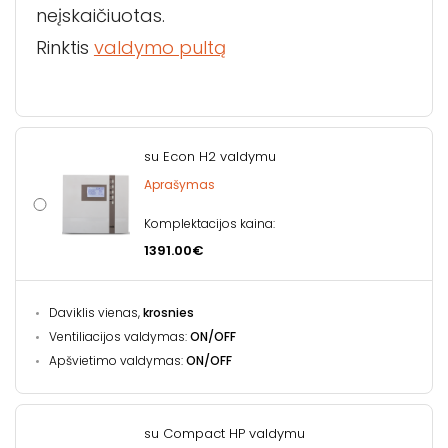
neįskaičiuotas.
Rinktis
valdymo pultą
su Econ H2 valdymu
Aprašymas
Komplektacijos kaina:
1391.00€
Daviklis vienas,
krosnies
Ventiliacijos valdymas:
ON/OFF
Apšvietimo valdymas:
ON/OFF
su Compact HP valdymu