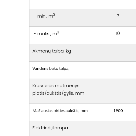
3
7
- min., m
3
10
- maks., m
Akmenų talpa, kg
Vandens bako talpa, l
Krosnelės matmenys:
plotis/aukštis/gylis, mm
Mažiausias pirties aukštis, mm
1900
Elektrinė įtampa