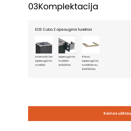
03
Komplektacija
EOS Cubo 2 apsauginis turėklas
Krosnelė be
Apsauginio
Klevo
apsauginio
turėklo
apsauginis
turėklo
laikikliai
turėklas su
laikikliais
Kainos užkla