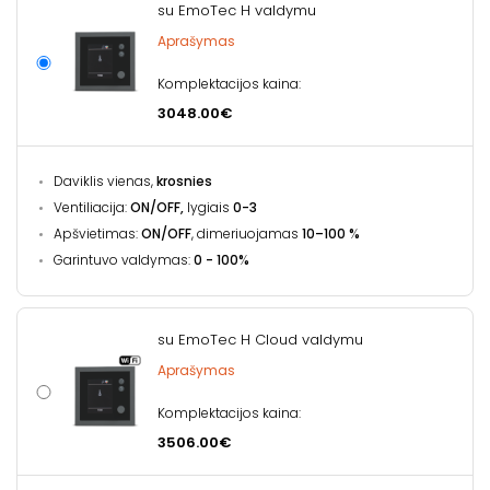
su EmoTec H valdymu
Aprašymas
Komplektacijos kaina:
3048.00€
Daviklis vienas,
krosnies
Ventiliacija:
ON/OFF,
lygiais
0-3
Apšvietimas:
ON/OFF
, dimeriuojamas
10–100 %
Garintuvo valdymas:
0 - 100%
su EmoTec H Cloud valdymu
Aprašymas
Komplektacijos kaina:
3506.00€