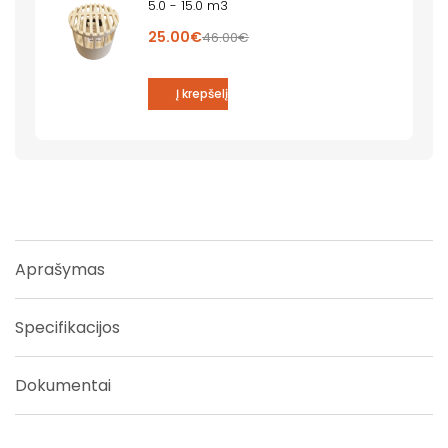
5.0 - 15.0 m3
25.00€
46.00€
Į krepšelį
Aprašymas
Specifikacijos
Dokumentai