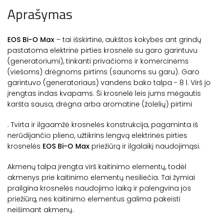
Aprašymas
EOS Bi-O Max
– tai išskirtinė, aukštos kokybės ant grindų
pastatoma elektrinė pirties krosnelė su garo garintuvu
(generatoriumi), tinkanti privačioms ir komercinėms
(viešoms) drėgnoms pirtims (saunoms su garu). Garo
garintuvo (generatoriaus) vandens bako talpa - 8 l. Virš jo
įrengtas indas kvapams. Ši krosnelė leis jums mėgautis
karšta sausa, drėgna arba aromatine (žolelių) pirtimi
. Tvirta ir ilgaamžė krosnelės konstrukcija, pagaminta iš
nerūdijančio plieno, užtikrins lengvą elektrinės pirties
krosnelės
EOS Bi-O Max
priežiūrą ir ilgalaikį naudojimąsi.
Akmenų talpa įrengta virš kaitinimo elementų, todėl
akmenys prie kaitinimo elementų nesiliečia. Tai žymiai
prailgina krosnelės naudojimo laiką ir palengvina jos
priežiūrą, nes kaitinimo elementus galima pakeisti
neišimant akmenų.