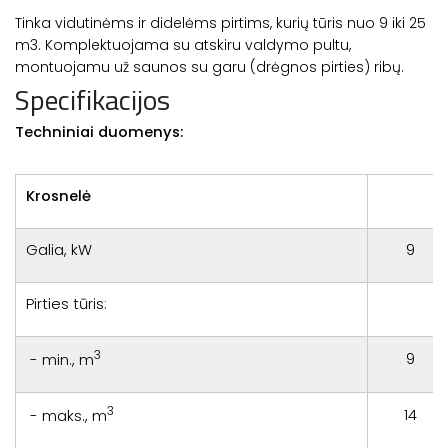
Tinka vidutinėms ir didelėms pirtims, kurių tūris nuo 9 iki 25
m3. Komplektuojama su atskiru valdymo pultu,
montuojamu už saunos su garu (drėgnos pirties) ribų.
Specifikacijos
Techniniai duomenys:
Krosnelė
Galia, kW
9
Pirties tūris:
3
9
- min., m
3
14
- maks., m