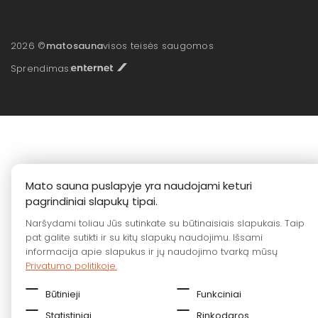
2026 ©
matosauna
visos teisės saugomos
Sprendimas:
Mato sauna puslapyje yra naudojami keturi
pagrindiniai slapukų tipai.
Naršydami toliau Jūs sutinkate su būtinaisiais slapukais. Taip
pat galite sutikti ir su kitų slapukų naudojimu. Išsami
informacija apie slapukus ir jų naudojimo tvarką mūsų
Privatumo politikoje.
Būtinieji
Funkciniai
Statistiniai
Rinkodaros