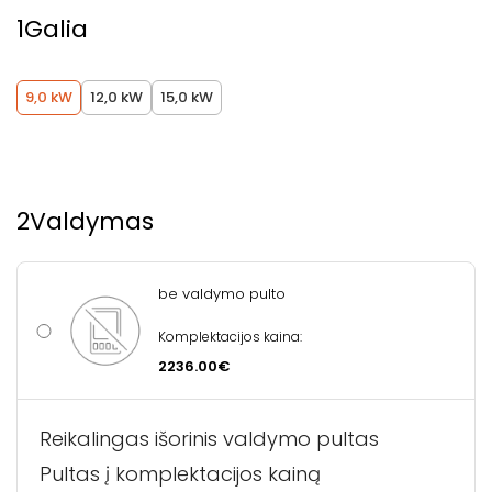
1
Galia
9,0 kW
12,0 kW
15,0 kW
2
Valdymas
be valdymo pulto
Komplektacijos kaina:
2236.00€
Reikalingas išorinis valdymo pultas
Pultas į komplektacijos kainą