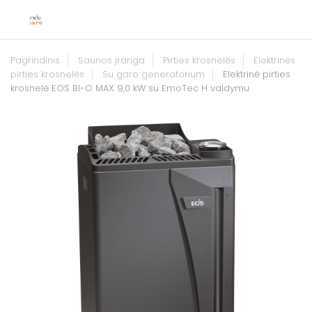
Pagrindinis
Saunos įranga
Pirties krosnelės
Elektrinės
pirties krosnelės
Su garo generatorium
Elektrinė pirties
krosnelė EOS BI-O MAX 9,0 kW su EmoTec H valdymu