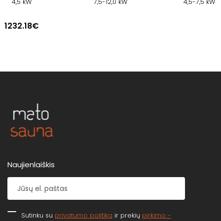
4,5 kW
7,5-12,0 kW
4,5-7,5 kW
1232.18€
Naujienlaiškis
Sutinku su
privatumo politika
ir prekių
pirkimo -