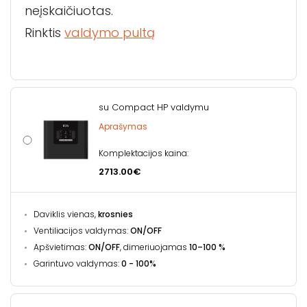
neįskaičiuotas.
Rinktis
valdymo pultą
su Compact HP valdymu
Aprašymas
Komplektacijos kaina:
2713.00€
Daviklis vienas,
krosnies
Ventiliacijos valdymas:
ON/OFF
Apšvietimas:
ON/OFF
, dimeriuojamas
10–100 %
Garintuvo valdymas:
0 - 100%