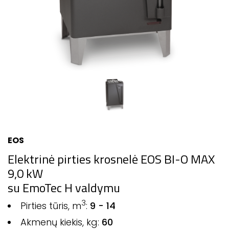
EOS
Elektrinė pirties krosnelė EOS BI-O MAX
9,0 kW
su EmoTec H valdymu
3
Pirties tūris, m
:
9 - 14
Akmenų kiekis, kg:
60