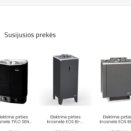
Susijusios prekės
lektrinė pirties
Elektrinė pirties
Elektrinė pirti
snelė TYLO SENSE
krosnelė EOS BI-O
krosnelė EOS B
SPORT COMBI
CUBO 2
FILIUS W