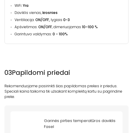
WiFi:
Yra
Daviklis vienas,
krosnies
Ventiliacija:
ON/OFF,
lygiais
0-3
Apšvietimas:
ON/OFF
, dimeriuojamas
10–100 %
Garintuvo valdymas:
0 - 100%
03
Papildomi priedai
Rekomenduojame pasirinkti šias papildomas prekes ir priedus.
Speciali kaina taikoma tik užsakant komplektą kartu su pagrindine
preke.
Garinės pirties temperatūros daviklis
Fasel