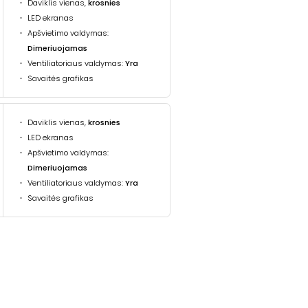
Daviklis vienas,
krosnies
LED ekranas
Apšvietimo valdymas:
Dimeriuojamas
Ventiliatoriaus valdymas:
Yra
Savaitės grafikas
Daviklis vienas,
krosnies
LED ekranas
Apšvietimo valdymas:
Dimeriuojamas
Ventiliatoriaus valdymas:
Yra
Savaitės grafikas