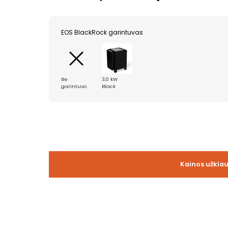
EOS BlackRock garintuvas
Be
3,0 kW
garintuvo
Black
Kainos užkla