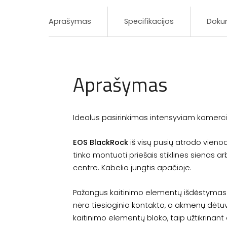
Aprašymas
Specifikacijos
Doku
Aprašymas
Idealus pasirinkimas intensyviam komerc
EOS BlackRock
iš visų pusių atrodo vienodai
tinka montuoti priešais stiklines sienas 
centre. Kabelio jungtis apačioje.
Pažangus kaitinimo elementų išdėstymas 
nėra tiesioginio kontakto, o akmenų dėtuv
kaitinimo elementų bloko, taip užtikrinant 