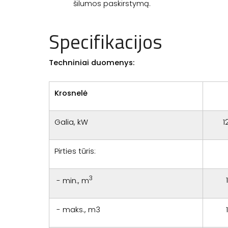
šilumos paskirstymą.
Specifikacijos
Techniniai duomenys:
Krosnelė
Galia, kW
1
Pirties tūris:
3
- min., m
- maks., m3