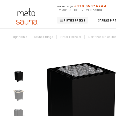
Konsultacija:
+370 65074744
I-V 08:00 - 18:00
VI-VII Nedirba
PIRTIES PREKĖS
GARINĖS PIR
Pagrindinis
Saunos įranga
Pirties krosnelės
Elektrinės pirties kro