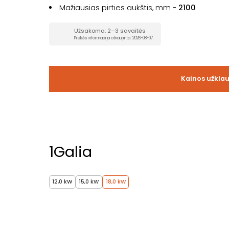
Mažiausias pirties aukštis, mm -
2100
Užsakoma: 2–3 savaitės
Prekės informacija atnaujinta: 2026-08-07
Kainos užkla
1
Galia
12,0 kW
15,0 kW
18,0 kW