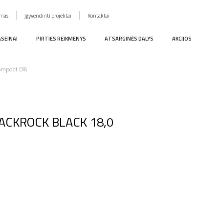
imas
Įgyvendinti projektai
Kontaktai
ASEINAI
PIRTIES REIKMENYS
ATSARGINĖS DALYS
AKCIJOS
Compact D18
 BLACKROCK BLACK 18,0