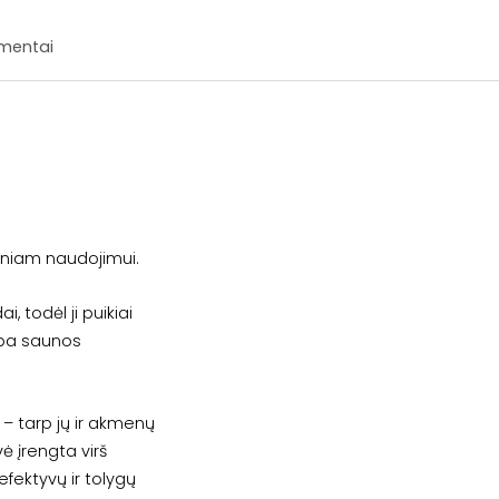
mentai
iniam naudojimui.
, todėl ji puikiai
arba saunos
– tarp jų ir akmenų
ė įrengta virš
efektyvų ir tolygų