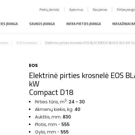
Prekių ženklai
Apie mus
Naujienos
Pirties įreng
TIES ĮRANGA
SAUNOS ĮRANGA
INFRA PIRTIES ĮRANGA
MASAŽINIAI B
snelės
EOS krosnelės
Elektrinė pirties krosnelė EOS BLACKROCK BLACK 18,0 kW 
EOS
Elektrinė pirties krosnelė EOS
kW
Compact D18
3
Pirties tūris, m
:
24 - 30
Akmenų kiekis, kg:
40
Aukštis, mm:
830
Plotis, mm -
555
Gylis, mm -
555