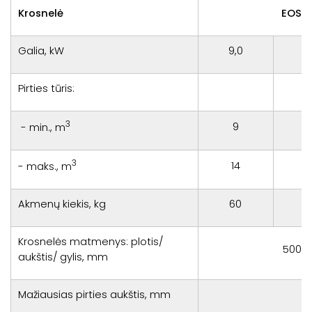
Krosnelė
EOS 
Galia, kW
9,0
1
Pirties tūris:
3
9
- min., m
3
14
- maks., m
Akmenų kiekis, kg
60
Krosnelės matmenys: plotis/
500/ 
aukštis/ gylis, mm
Mažiausias pirties aukštis, mm