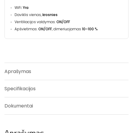
WiFi:
Yra
Daviklis vienas,
krosnies
Ventiliacijos valdymas:
ON/OFF
Apšvietimas:
ON/OFF
, dimeriuojamas
10–100 %
Aprašymas
Specifikacijos
Dokumentai
Aprašymas