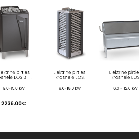
lektrinė pirties
Elektrinė pirties
Elektrinė pirti
osnelė EOS BI-O
krosnelė EOS
krosnelė EO
MAX
SAUNADOME II
INVISIO MIDI
9,0-15,0 kW
9,0-18,0 kW
6,0 - 12,0 kW
2236.00€