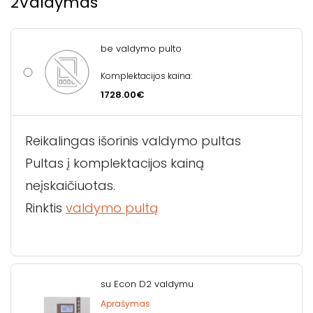
2
Valdymas
be valdymo pulto
Komplektacijos kaina:
1728.00€
Reikalingas išorinis valdymo pultas
Pultas į komplektacijos kainą
neįskaičiuotas.
Rinktis
valdymo pultą
su Econ D2 valdymu
Aprašymas