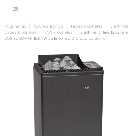
Pagrindinis
Saunos įranga
Pirties krosnelės
Elektrinės
pirties krosnelės
EOS krosnelės
Elektrinė pirties krosnelė
EOS EUROMAX 15,0 kW su EmoTec D Cloud valdymu