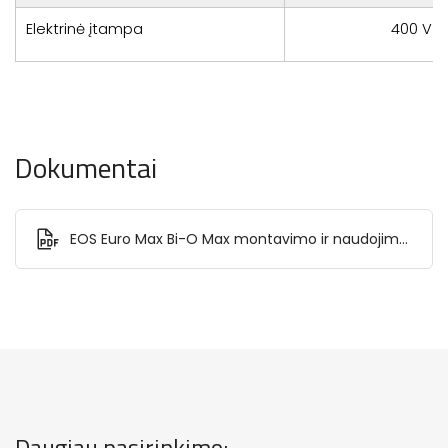
Elektrinė įtampa
400 V 3
Dokumentai
EOS Euro Max Bi-O Max montavimo ir naudojimo
instrukcija.pdf
Daugiau pasirinkimo: