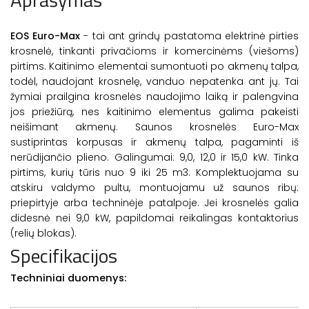
EOS Euro-Max
- tai ant grindų pastatoma elektrinė pirties
krosnelė, tinkanti privačioms ir komercinėms (viešoms)
pirtims. Kaitinimo elementai sumontuoti po akmenų talpa,
todėl, naudojant krosnelę, vanduo nepatenka ant jų. Tai
žymiai prailgina krosnelės naudojimo laiką ir palengvina
jos priežiūrą, nes kaitinimo elementus galima pakeisti
neišimant akmenų. Saunos krosnelės Euro-Max
sustiprintas korpusas ir akmenų talpa, pagaminti iš
nerūdijančio plieno. Galingumai: 9,0, 12,0 ir 15,0 kW. Tinka
pirtims, kurių tūris nuo 9 iki 25 m3. Komplektuojama su
atskiru valdymo pultu, montuojamu už saunos ribų:
priepirtyje arba techninėje patalpoje. Jei krosnelės galia
didesnė nei 9,0 kW, papildomai reikalingas kontaktorius
(relių blokas).
Specifikacijos
Techniniai duomenys: