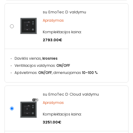
su EmoTec D valdymu
Aprašymas
Komplektacijos kaina:
2793.00€
Daviklis vienas,
krosnies
Ventiliacijos valdymas:
ON/OFF
Apšvietimas:
ON/OFF
, dimeriuojamas
10–100 %
su EmoTec D Cloud valdymu
Aprašymas
Komplektacijos kaina:
3251.00€