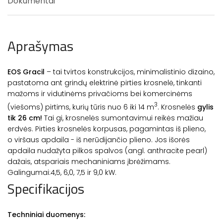
Dokumentai
Aprašymas
EOS Gracil
– tai tvirtos konstrukcijos, minimalistinio dizaino,
pastatoma ant grindų elektrinė pirties krosnelė, tinkanti
mažoms ir vidutinėms privačioms bei komercinėms
3
(viešoms) pirtims, kurių tūris nuo 6 iki 14 m
. Krosnelės
gylis
tik 26 cm!
Tai gi, krosnelės sumontavimui reikės mažiau
erdvės. Pirties krosnelės korpusas, pagamintas iš plieno,
o viršaus apdaila - iš nerūdijančio plieno. Jos išorės
apdaila nudažyta pilkos spalvos (angl. anthracite pearl)
dažais, atspariais mechaniniams įbrėžimams.
Galingumai:4,5, 6,0, 7,5 ir 9,0 kW.
Specifikacijos
Techniniai duomenys: