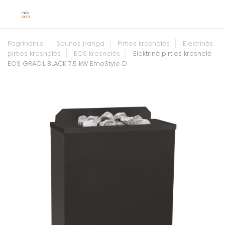
Pagrindinis
Saunos įranga
Pirties krosnelės
Elektrinės
pirties krosnelės
EOS krosnelės
Elektrinė pirties krosnelė
EOS GRACIL BLACK 7,5 kW EmoStyle D