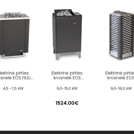
lektrinė pirties
Elektrinė pirties
Elektrinė pirti
snelė EOS FILIUS
krosnelė EOS
krosnelė EO
W
EUROMAX
SAUNADOME I
4,5 -7,5 kW
9,0-15,0 kW
9,0-18,0 kW
1524.00€