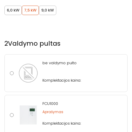
6,0 kW
7,5 kW
9,0 kW
2
Valdymo pultas
be valdymo pulto
Komplektacijos kaina:
FCU1000
Aprašymas
Komplektacijos kaina: