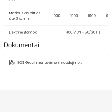
Mažiausias pirties
1900
1900
1900
190
aukštis, mm
Elektrinė įtampa
400 V 3N ~ 50/60 Hz
Dokumentai
EOS Gracil montavimo ir naudojimo
instrukcija.pdf