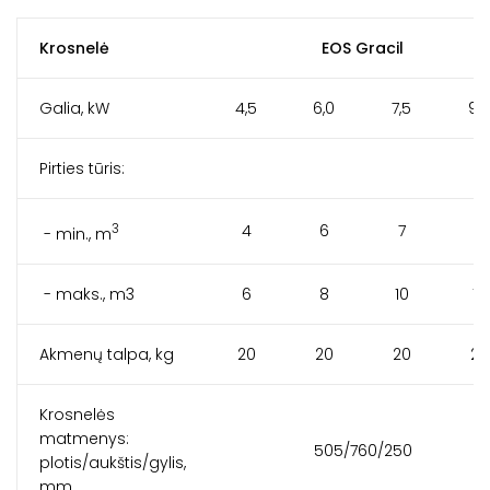
Krosnelė
EOS Gracil
Galia, kW
4,5
6,0
7,5
9,
Pirties tūris:
3
4
6
7
9
- min., m
- maks., m3
6
8
10
14
Akmenų talpa, kg
20
20
20
20
Krosnelės
matmenys:
505/760/250
plotis/aukštis/gylis,
mm