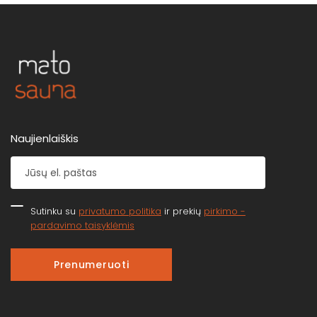
Naujienlaiškis
Sutinku su
privatumo politika
ir prekių
pirkimo -
pardavimo taisyklėmis
Prenumeruoti