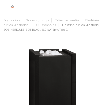
Pagrindinis
Saunos įranga
Pirties krosnelės
Elektrinės
pirties krosnelės
EOS krosnelės
Elektrinė pirties krosnelė
EOS HERKULES S25 BLACK 9,0 kW EmoTec D