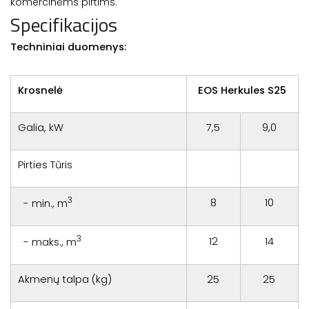
komercinėms pirtims.
Specifikacijos
Techniniai duomenys:
Krosnelė
EOS Herkules S25
Galia, kW
7,5
9,0
Pirties Tūris
3
8
10
- min., m
3
12
14
- maks., m
Akmenų talpa (kg)
25
25