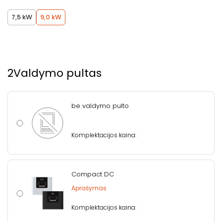
7,5 kW
9,0 kW
2
Valdymo pultas
be valdymo pulto
Komplektacijos kaina:
Compact DC
Aprašymas
Komplektacijos kaina: