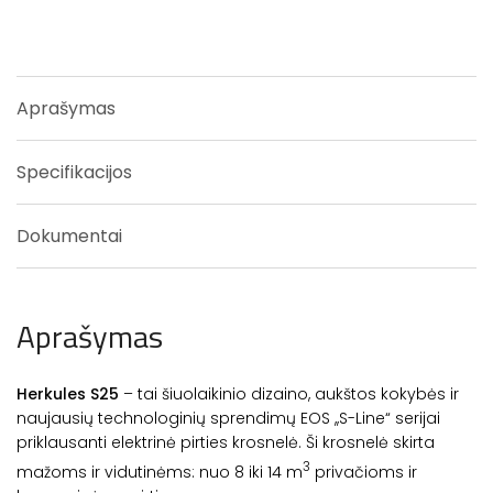
Aprašymas
Specifikacijos
Dokumentai
Aprašymas
Herkules S25
– tai šiuolaikinio dizaino, aukštos kokybės ir
naujausių technologinių sprendimų EOS ,,S-Line“ serijai
priklausanti elektrinė pirties krosnelė. Ši krosnelė skirta
3
mažoms ir vidutinėms: nuo 8 iki 14 m
privačioms ir