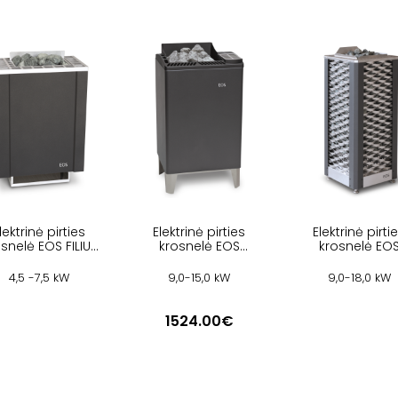
lektrinė pirties
Elektrinė pirties
Elektrinė pirti
snelė EOS FILIUS
krosnelė EOS
krosnelė EO
W
EUROMAX
SAUNADOME I
4,5 -7,5 kW
9,0-15,0 kW
9,0-18,0 kW
1524.00€