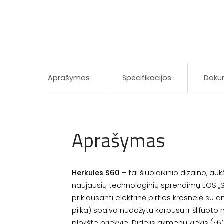
Aprašymas
Specifikacijos
Doku
Aprašymas
Herkules S60
– tai šiuolaikinio dizaino, au
naujausių technologinių sprendimų EOS ,,S-
priklausanti elektrinė pirties krosnelė su a
pilka) spalva nudažytu korpusu ir šlifuoto 
plokšte priekyje. Didelis akmenų kiekis (~60