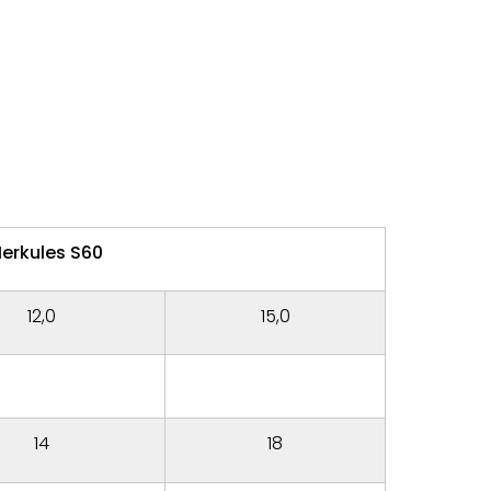
erkules S60
12,0
15,0
14
18