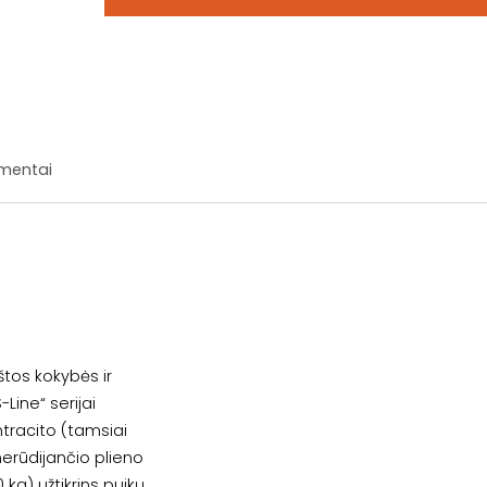
mentai
kštos kokybės ir
Line“ serijai
ntracito (tamsiai
nerūdijančio plieno
 kg) užtikrins puikų