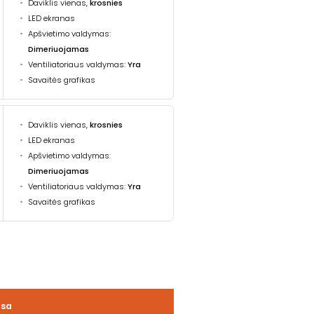
Daviklis vienas,
krosnies
LED ekranas
Apšvietimo valdymas:
Dimeriuojamas
Ventiliatoriaus valdymas:
Yra
Savaitės grafikas
Daviklis vienas,
krosnies
LED ekranas
Apšvietimo valdymas:
Dimeriuojamas
Ventiliatoriaus valdymas:
Yra
Savaitės grafikas
usa