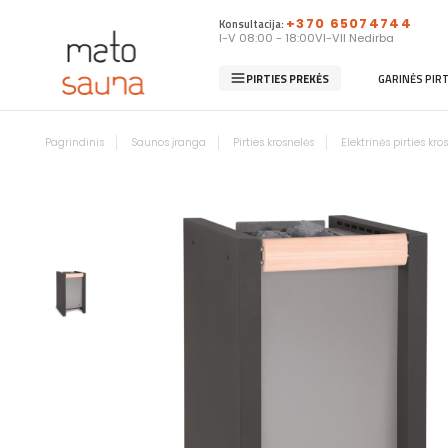
Konsultacija:
+370 65074744
I-V 08:00 - 18:00
VI-VII Nedirba
PIRTIES PREKĖS
GARINĖS PIR
Pagrindinis
Saunos įranga
Pirties krosnelės
Elektrinės pirties kro