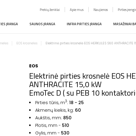
Prekių ženklai
Apie mus
Naujienos
Pirties įreng
TIES ĮRANGA
SAUNOS ĮRANGA
INFRA PIRTIES ĮRANGA
MASAŽINIAI B
snelės
EOS krosnelės
Elektrinė pirties krosnelė EOS HERKULES S60 ANTHRACITE 1
EOS
Elektrinė pirties krosnelė EOS 
ANTHRACITE 15,0 kW
EmoTec D ( su PEB 10 kontaktori
3
Pirties tūris, m
:
18 - 25
Akmenų kiekis, kg:
60
Aukštis, mm:
850
Plotis, mm -
510
Gylis, mm -
530