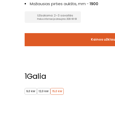
Mažiausias pirties aukštis, mm -
1900
Užsakoma: 2–3 savaitės
Prekės informacija atnaujinta: 2026-08-08
Kainos užkla
1
Galia
9,0 kW
12,0 kW
15,0 kW