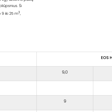
liūpsnius. Ši
3
 9 iki 25 m
,
EOS H
9,0
9