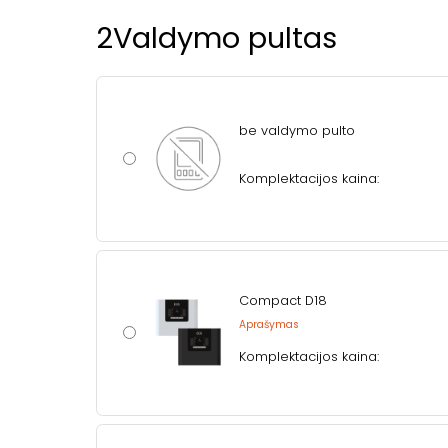
2
Valdymo pultas
be valdymo pulto
Komplektacijos kaina:
Compact D18
Aprašymas
Komplektacijos kaina: