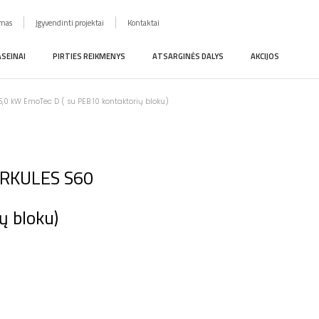
imas
Įgyvendinti projektai
Kontaktai
ASEINAI
PIRTIES REIKMENYS
ATSARGINĖS DALYS
AKCIJOS
5,0 kW EmoTec D ( su PEB 10 kontaktorių bloku)
HERKULES S60
ų bloku)