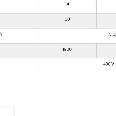
14
60
mm
510
1900
400 V 