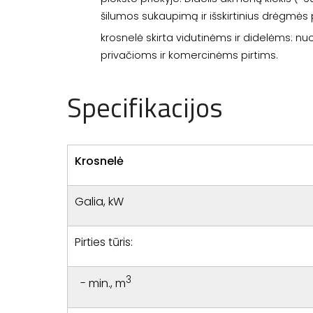
šilumos sukaupimą ir išskirtinius drėgmės p
krosnelė skirta vidutinėms ir didelėms: nuo
privačioms ir komercinėms pirtims.
Specifikacijos
Krosnelė
Galia, kW
Pirties tūris:
3
- min., m