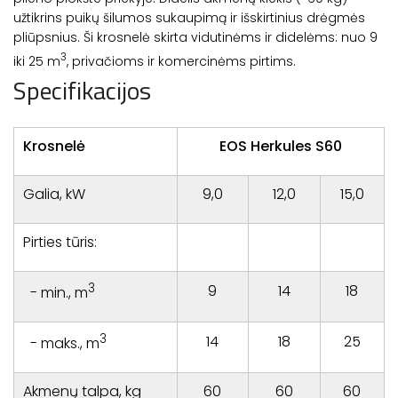
užtikrins puikų šilumos sukaupimą ir išskirtinius drėgmės
pliūpsnius. Ši krosnelė skirta vidutinėms ir didelėms: nuo 9
3
iki 25 m
, privačioms ir komercinėms pirtims.
Specifikacijos
Krosnelė
EOS Herkules S60
Galia, kW
9,0
12,0
15,0
Pirties tūris:
3
9
14
18
- min., m
3
14
18
25
- maks., m
Akmenų talpa, kg
60
60
60