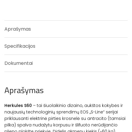
Aprašymas
Specifikacijos
Dokumentai
Aprašymas
Herkules S60
– tai šiuolaikinio dizaino, aukštos kokybės ir
naujausių technologinių sprendimų EOS ,,S-Line“ serijai
priklausanti elektrinė pirties krosnelė su antracito (tamsiai
pilka) spalva nudažytu korpusu ir šlifuoto nerūdijančio
plieno plokšte priekyje. Didelis akmenų kiekis (~60 kg)