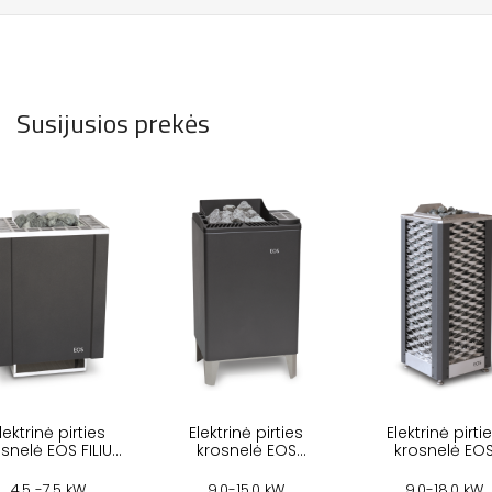
Susijusios prekės
lektrinė pirties
Elektrinė pirties
Elektrinė pirti
snelė EOS FILIUS
krosnelė EOS
krosnelė EO
W
EUROMAX
SAUNADOME I
4,5 -7,5 kW
9,0-15,0 kW
9,0-18,0 kW