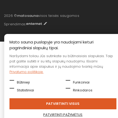
2026 ©
matosauna
visos teisės saugomos
Sprendimas:
Mato sauna puslapyje yra naudojami keturi
pagrindiniai slapukų tipai.
Naršydami toliau Jūs sutinkate su būtinaisiais slapukais. Taip
pat galite sutikti ir su kitų slapukų naudojimu. Išsami
informacija apie slapukus ir jų naudojimo tvarką mūsų
Privatumo politikoje.
Būtinieji
Funkciniai
Statistiniai
Rinkodaros
PATVIRTINTI VISUS
PATVIRTINTI PAŽYMĖTUS