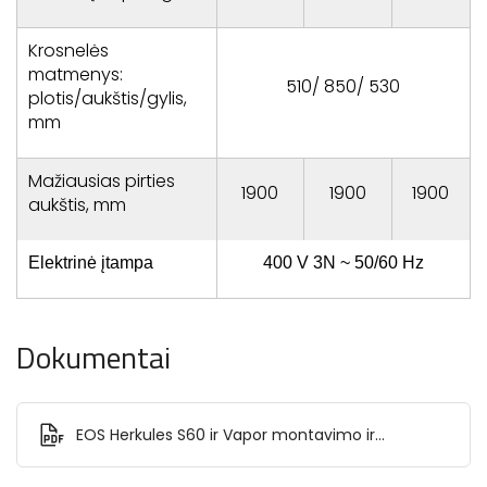
Krosnelės
matmenys:
510/ 850/ 530
plotis/aukštis/gylis,
mm
Mažiausias pirties
1900
1900
1900
aukštis, mm
Elektrinė įtampa
400 V 3N ~ 50/60 Hz
Dokumentai
EOS Herkules S60 ir Vapor montavimo ir
naudojimo instrukcija.pdf