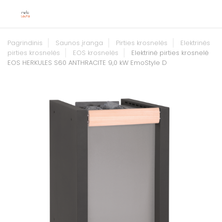
Pagrindinis
Saunos įranga
Pirties krosnelės
Elektrinės
pirties krosnelės
EOS krosnelės
Elektrinė pirties krosnelė
EOS HERKULES S60 ANTHRACITE 9,0 kW EmoStyle D