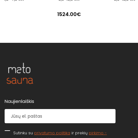
1524.00€
Naujienlaiškis
Sutinku su
privatumo politika
ir prekių
pirkimo -