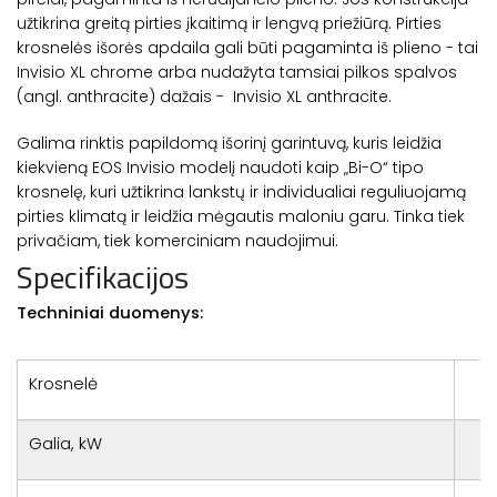
užtikrina greitą pirties įkaitimą ir lengvą priežiūrą. Pirties
krosnelės išorės apdaila gali būti pagaminta iš plieno - tai
Invisio XL chrome arba nudažyta tamsiai pilkos spalvos
(angl. anthracite) dažais - Invisio XL anthracite.
Galima rinktis papildomą išorinį garintuvą, kuris leidžia
kiekvieną EOS Invisio modelį naudoti kaip „Bi-O“ tipo
krosnelę, kuri užtikrina lankstų ir individualiai reguliuojamą
pirties klimatą ir leidžia mėgautis maloniu garu. Tinka tiek
privačiam, tiek komerciniam naudojimui.
Specifikacijos
Techniniai duomenys:
Krosnelė
Galia, kW