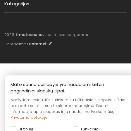
Kategorijos
2026 ©
matosauna
visos teisės saugomos
Sprendimas:
Mato sauna puslapyje yra naudojami keturi
pagrindiniai slapukų tipai.
Naršydami toliau Jūs sutinkate su būtinaisiais slapukais. Taip
pat galite sutikti ir su kitų slapukų naudojimu. Išsami
informacija apie slapukus ir jų naudojimo tvarką mūsų
Privatumo politikoje.
Būtinieji
Funkciniai