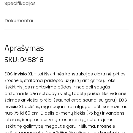
Specifikacijos
Dokumentai
Aprašymas
SKU: 945816
EOS Invisio XL
– tai išskirtinės konstrukcijos elektrinė pirties
krosnelė, statoma paslėpta už gultų ant grindų. Toks
išskirtinis jos montavimo būdas ir nedideli saugūs
atstumai leidžia sutaupyti vietą, todėl ji puikiai tiks vidutinei
šeimos ar viešai pirčiai (saunai arba saunai su garu).
EOS
Invisio XL
aukštis, reguliuojant kojų ilgį, gali būti sumažintas
nuo 75 iki 60 cm. Didelis akmenų kiekis (75 kg) ir vandens
latakas, įrengtas per visą krosnelės ilgį, suteiks jums
išskirtinę galimybę mėgautis garu ir šiluma. Krosnelė
pirčiai, pagaminta iš nerūdijančio plieno. Jos konstrukcija