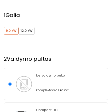
1
Galia
9,0 kW
12,0 kW
2
Valdymo pultas
be valdymo pulto
Komplektacijos kaina:
Compact DC