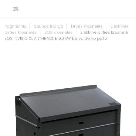
Pagrindinis
Saunos įranga
Pirties krosnelės
Elektrinės
pirties krosnelės
EOS krosnelės
Elektrinė pirties krosnelė
EOS INVISIO XL ANTHRACITE 9,0 kW be valdymo pulto