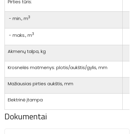
Pirties tūris:
3
- min., m
3
- maks., m
Akmenų talpa, kg
Krosnelės matmenys: plotis/aukštis/gylis, mm
Mažiausias pirties aukštis, mm
Elektrinė įtampa
Dokumentai