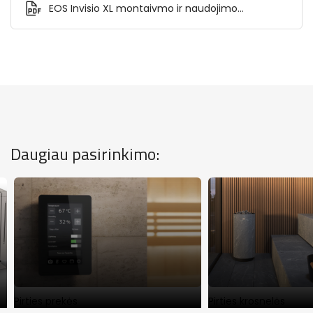
EOS Invisio XL montaivmo ir naudojimo
instrukcija.pdf
Daugiau pasirinkimo:
Pirties prekės
Pirties krosnelės