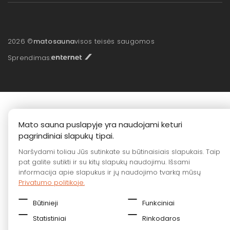
2026 ©
matosauna
visos teisės saugomos
Sprendimas:
Mato sauna puslapyje yra naudojami keturi
pagrindiniai slapukų tipai.
Naršydami toliau Jūs sutinkate su būtinaisiais slapukais. Taip
pat galite sutikti ir su kitų slapukų naudojimu. Išsami
informacija apie slapukus ir jų naudojimo tvarką mūsų
Privatumo politikoje.
Būtinieji
Funkciniai
Statistiniai
Rinkodaros