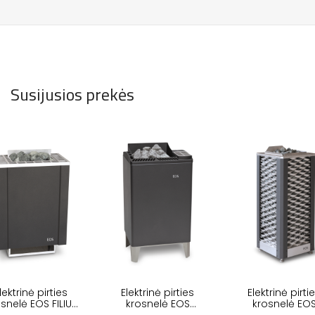
Susijusios prekės
lektrinė pirties
Elektrinė pirties
Elektrinė pirti
snelė EOS FILIUS
krosnelė EOS
krosnelė EO
W
EUROMAX
SAUNADOME I