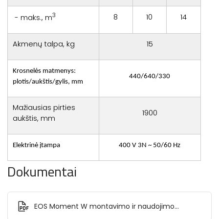
3
8
10
14
- maks., m
Akmenų talpa, kg
15
Krosnelės matmenys:
440/640/330
plotis/aukštis/gylis, mm
Mažiausias pirties
1900
aukštis, mm
Elektrinė įtampa
400 V 3N ~ 50/60 Hz
Dokumentai
EOS Moment W montavimo ir naudojimo
instrukcija.pdf