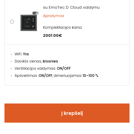
su EmoTec D Cloud valdymu
Aprašymas
Komplektacijos kaina:
2001.00€
WiFi:
Yra
Daviklis vienas,
krosnies
Ventiliacijos valdymas:
ON/OFF
Apšvietimas:
ON/OFF
, dimeriuojamas
10–100 %
Į krepšelį