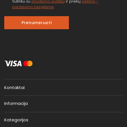
Sutinku su
privatumo politika
ir prekių
pirkimo -
pardavimo taisyklėmis
Prenumeruoti
Kontaktai
Informacija
Kategorijos