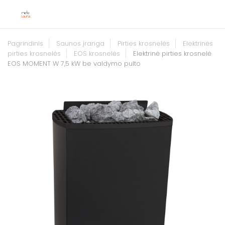
Pagrindinis
Saunos įranga
Pirties krosnelės
Elektrinės
pirties krosnelės
EOS krosnelės
Elektrinė pirties krosnelė
EOS MOMENT W 7,5 kW be valdymo pulto