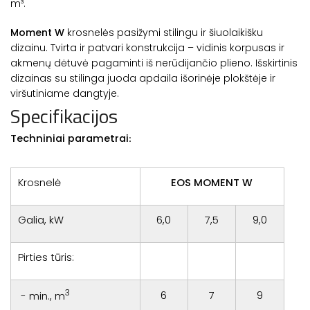
m³.
Moment W
krosnelės pasižymi stilingu ir šiuolaikišku
dizainu. Tvirta ir patvari konstrukcija – vidinis korpusas ir
akmenų dėtuvė pagaminti iš nerūdijančio plieno. Išskirtinis
dizainas su stilinga juoda apdaila išorinėje plokštėje ir
viršutiniame dangtyje.
Specifikacijos
Techniniai parametrai
:
Krosnelė
EOS MOMENT W
Galia, kW
6,0
7,5
9,0
Pirties tūris:
3
6
7
9
- min., m