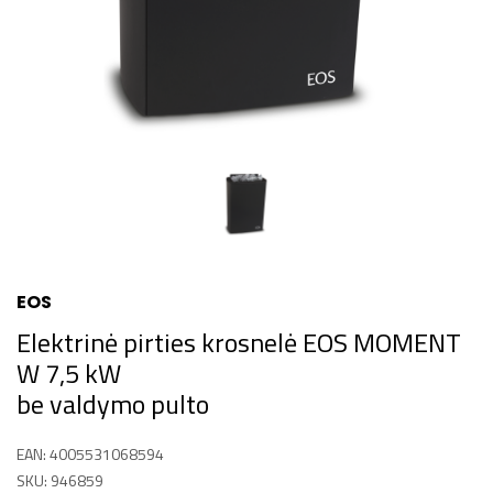
EOS
Elektrinė pirties krosnelė EOS MOMENT
W 7,5 kW
be valdymo pulto
EAN: 4005531068594
SKU: 946859