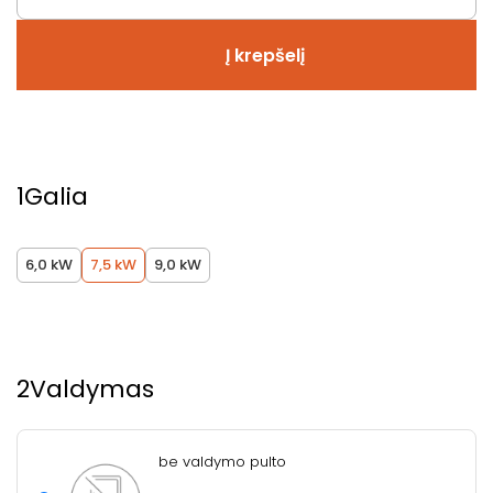
Į krepšelį
1
Galia
6,0 kW
7,5 kW
9,0 kW
2
Valdymas
be valdymo pulto