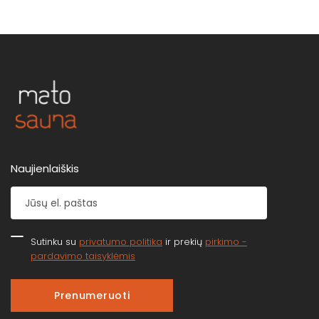
Naujienlaiškis
Sutinku su
privatumo politika
ir prekių
pirkimo -
pardavimo taisyklėmis
Prenumeruoti