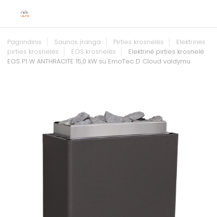
Pagrindinis
Saunos įranga
Pirties krosnelės
Elektrinės
pirties krosnelės
EOS krosnelės
Elektrinė pirties krosnelė
EOS P1 W ANTHRACITE 15,0 kW su EmoTec D Cloud valdymu