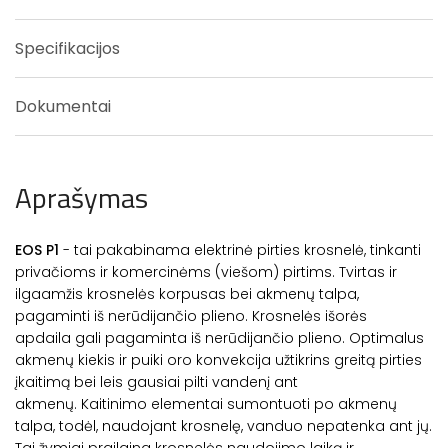
Specifikacijos
Dokumentai
Aprašymas
EOS P1
- tai pakabinama elektrinė pirties krosnelė, tinkanti
privačioms ir komercinėms (viešom) pirtims. Tvirtas ir
ilgaamžis krosnelės korpusas bei akmenų talpa,
pagaminti iš nerūdijančio plieno. Krosnelės išorės
apdaila gali pagaminta iš nerūdijančio plieno. Optimalus
akmenų kiekis ir puiki oro konvekcija užtikrins greitą pirties
įkaitimą bei leis gausiai pilti vandenį ant
akmenų. Kaitinimo elementai sumontuoti po akmenų
talpa, todėl, naudojant krosnelę, vanduo nepatenka ant jų.