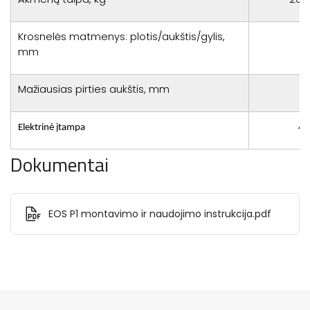
Krosnelės matmenys: plotis/aukštis/gylis,
mm
Mažiausias pirties aukštis, mm
Elektrinė įtampa
40
Dokumentai
EOS P1 montavimo ir naudojimo instrukcija.pdf