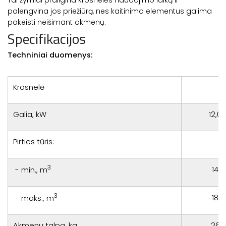
Tai žymiai prailgina krosnelės naudojimo laiką ir
palengvina jos priežiūrą, nes kaitinimo elementus galima
pakeisti neišimant akmenų.
Specifikacijos
Techniniai duomenys:
Krosnelė
Galia, kW
12,0
Pirties tūris:
3
14
- min., m
3
18
- maks., m
Akmenų talpa, kg
26