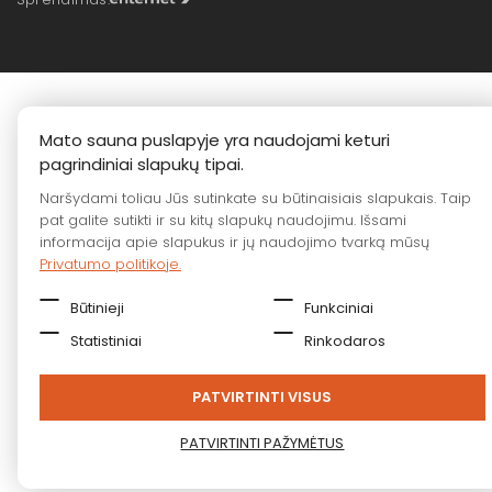
Mato sauna puslapyje yra naudojami keturi
pagrindiniai slapukų tipai.
Naršydami toliau Jūs sutinkate su būtinaisiais slapukais. Taip
pat galite sutikti ir su kitų slapukų naudojimu. Išsami
informacija apie slapukus ir jų naudojimo tvarką mūsų
Privatumo politikoje.
Būtinieji
Funkciniai
Statistiniai
Rinkodaros
PATVIRTINTI VISUS
PATVIRTINTI PAŽYMĖTUS