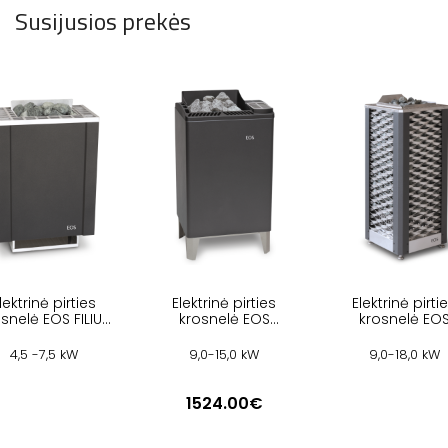
Susijusios prekės
lektrinė pirties
Elektrinė pirties
Elektrinė pirti
snelė EOS FILIUS
krosnelė EOS
krosnelė EO
W
EUROMAX
SAUNADOME I
4,5 -7,5 kW
9,0-15,0 kW
9,0-18,0 kW
1524.00€