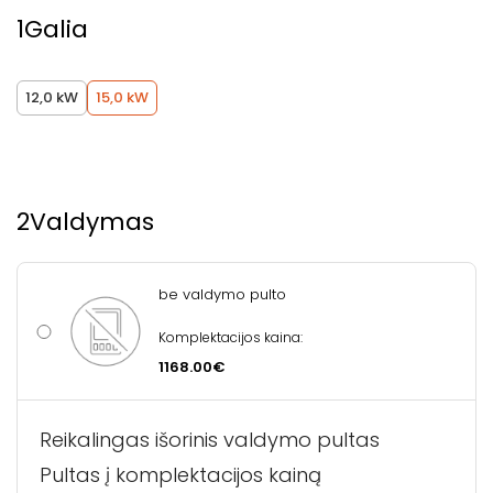
1
Galia
12,0 kW
15,0 kW
2
Valdymas
be valdymo pulto
Komplektacijos kaina:
1168.00€
Reikalingas išorinis valdymo pultas
Pultas į komplektacijos kainą