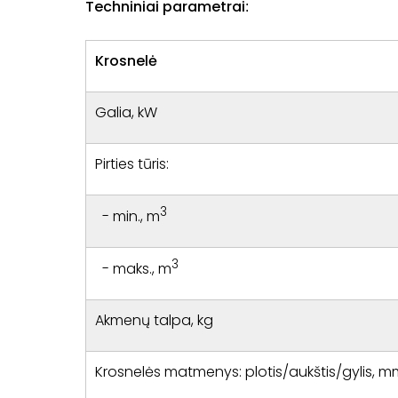
Techniniai parametrai
:
Krosnelė
Galia, kW
Pirties tūris:
3
- min., m
3
- maks., m
Akmenų talpa, kg
Krosnelės matmenys: plotis/aukštis/gylis, 