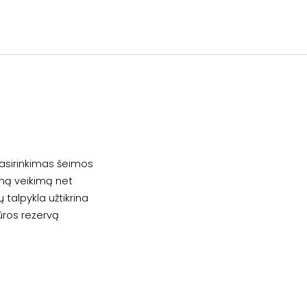
asirinkimas šeimos
kimą veikimą net
talpykla užtikrina
ūros rezervą