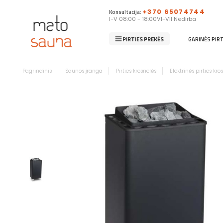
Konsultacija:
+370 65074744
I-V 08:00 - 18:00
VI-VII Nedirba
PIRTIES PREKĖS
GARINĖS PIR
Pagrindinis
Saunos įranga
Pirties krosnelės
Elektrinės pirties kro