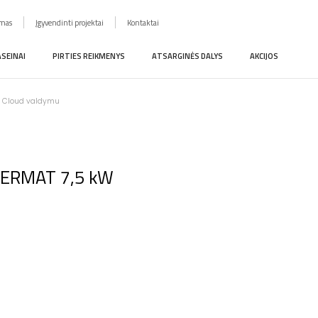
imas
Įgyvendinti projektai
Kontaktai
ASEINAI
PIRTIES REIKMENYS
ATSARGINĖS DALYS
AKCIJOS
 D Cloud valdymu
 THERMAT 7,5 kW