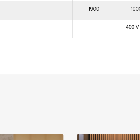
1900
190
400 V 