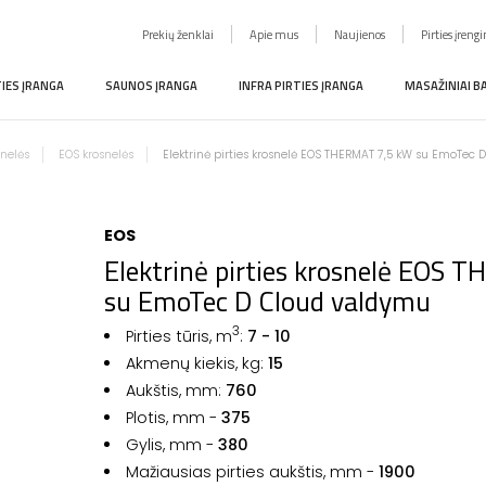
Prekių ženklai
Apie mus
Naujienos
Pirties įreng
TIES ĮRANGA
SAUNOS ĮRANGA
INFRA PIRTIES ĮRANGA
MASAŽINIAI B
snelės
EOS krosnelės
Elektrinė pirties krosnelė EOS THERMAT 7,5 kW su EmoTec
EOS
Elektrinė pirties krosnelė EOS
su EmoTec D Cloud valdymu
3
Pirties tūris, m
:
7 - 10
Akmenų kiekis, kg:
15
Aukštis, mm:
760
Plotis, mm -
375
Gylis, mm -
380
Mažiausias pirties aukštis, mm -
1900