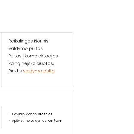
Reikalingas išorinis
valdymo pultas
Pultas į komplektacijos
kainą neįskaičiuotas.
Rinktis
valdymo pultą
Daviklis vienas,
krosnies
Apšvietimo valdymas:
ON/OFF