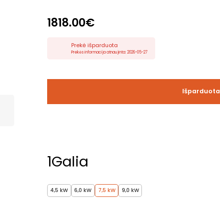
1818.00€
Prekė išparduota
Prekės informacija atnaujinta: 2026-05-27
Išparduot
1
Galia
4,5 kW
6,0 kW
7,5 kW
9,0 kW