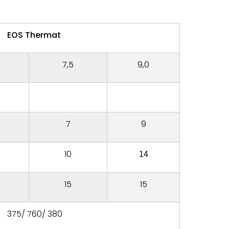
EOS Thermat
7,5
9,0
7
9
10
14
15
15
375/ 760/ 380