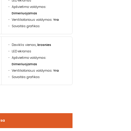
LED ekranas
Apšvietimo valdymas:
Dimeriuojamas
Ventiliatoriaus valdymas:
Yra
Savaitės grafikas
Daviklis vienas,
krosnies
LED ekranas
Apšvietimo valdymas:
Dimeriuojamas
Ventiliatoriaus valdymas:
Yra
Savaitės grafikas
usa