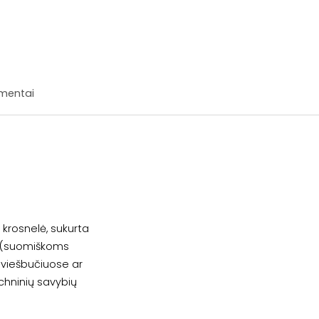
mentai
ė krosnelė, sukurta
ms (suomiškoms
 viešbučiuose ar
echninių savybių