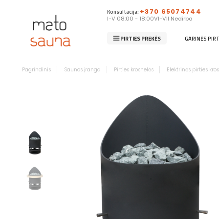
Konsultacija:
+370 65074744
I-V 08:00 - 18:00
VI-VII Nedirba
PIRTIES PREKĖS
GARINĖS PIR
Pagrindinis
Saunos įranga
Pirties krosnelės
Elektrinės pirties kro