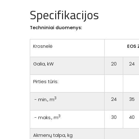
Specifikacijos
Techniniai duomenys:
Krosnelė
EOS 
Galia, kW
20
24
Pirties tūris:
3
24
35
- min., m
3
30
40
- maks., m
Akmenų talpa, kg