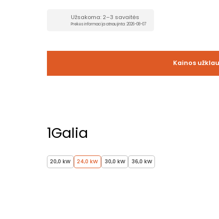
Užsakoma: 2–3 savaitės
Prekės informacija atnaujinta: 2026-08-07
Kainos užkla
1
Galia
20,0 kW
24,0 kW
30,0 kW
36,0 kW