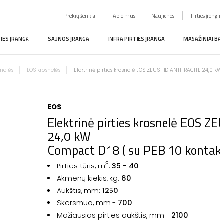
Prekių ženklai
Apie mus
Naujienos
Pirties įreng
TIES ĮRANGA
SAUNOS ĮRANGA
INFRA PIRTIES ĮRANGA
MASAŽINIAI B
snelės
EOS krosnelės
Elektrinė pirties krosnelė EOS ZEUS HD ANTHRACITE 24,0 k
EOS
Elektrinė pirties krosnelė EOS
24,0 kW
Compact D18 ( su PEB 10 kontakt
3
Pirties tūris, m
:
35 - 40
Akmenų kiekis, kg:
60
Aukštis, mm:
1250
Skersmuo, mm -
700
Mažiausias pirties aukštis, mm -
2100