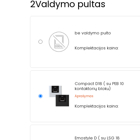
2
Valdymo pultas
be valdymo pulto
Komplektacijos kaina:
Compact D18 ( su PEB 10
kontaktorių bloku)
Aprašymas
Komplektacijos kaina:
Emostyle D ( su LSG 18