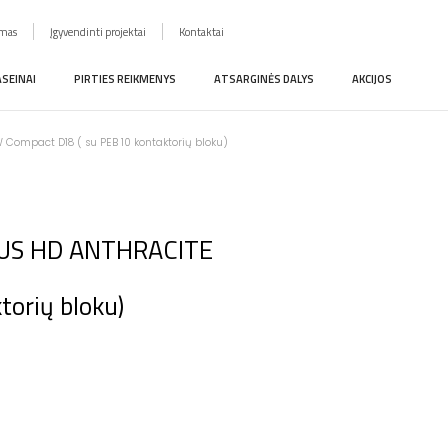
imas
Įgyvendinti projektai
Kontaktai
ASEINAI
PIRTIES REIKMENYS
ATSARGINĖS DALYS
AKCIJOS
W Compact D18 ( su PEB 10 kontaktorių bloku)
 ZEUS HD ANTHRACITE
orių bloku)