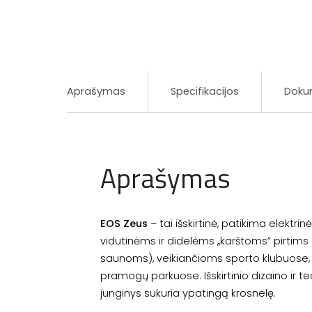
Aprašymas
Specifikacijos
Doku
Aprašymas
EOS Zeus
– tai išskirtinė, patikima elektrin
vidutinėms ir didelėms ,,karštoms” pirti
saunoms), veikiančioms sporto klubuose,
pramogų parkuose. Išskirtinio dizaino ir t
junginys sukuria ypatingą krosnelę.