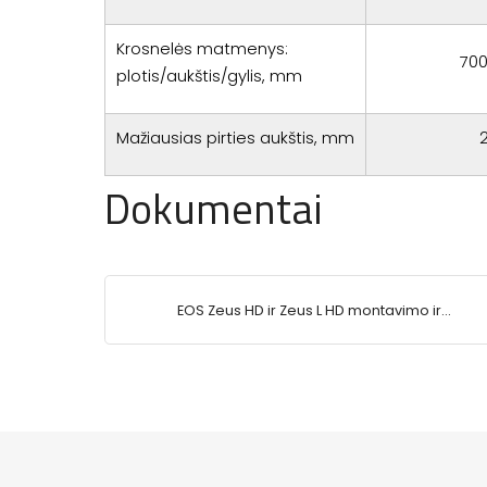
Krosnelės matmenys:
700
plotis/aukštis/gylis, mm
Mažiausias pirties aukštis, mm
Dokumentai
EOS Zeus HD ir Zeus L HD montavimo ir
naudojimo instrukcija.pdf