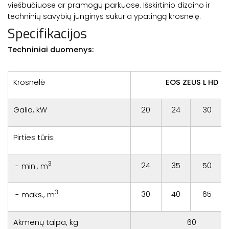
viešbučiuose ar pramogų parkuose. Išskirtinio dizaino ir
techninių savybių junginys sukuria ypatingą krosnelę.
Specifikacijos
Techniniai duomenys:
Krosnelė
EOS ZEUS L HD
Galia, kW
20
24
30
Pirties tūris:
3
24
35
50
- min., m
3
30
40
65
- maks., m
Akmenų talpa, kg
60