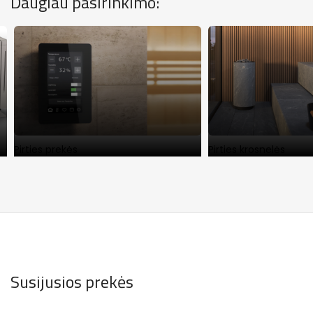
Daugiau pasirinkimo:
Pirties prekės
Pirties krosnelės
Susijusios prekės