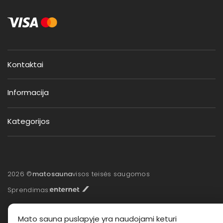
Kontaktai
Informacija
Kategorijos
2026 ©
matosauna
visos teisės saugomos
Sprendimas:
Mato sauna puslapyje yra naudojami keturi