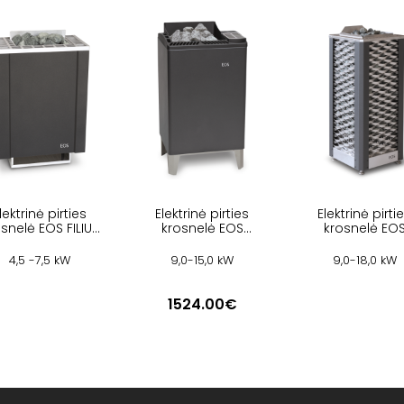
lektrinė pirties
Elektrinė pirties
Elektrinė pirti
snelė EOS FILIUS
krosnelė EOS
krosnelė EO
W
EUROMAX
SAUNADOME I
4,5 -7,5 kW
9,0-15,0 kW
9,0-18,0 kW
1524.00€