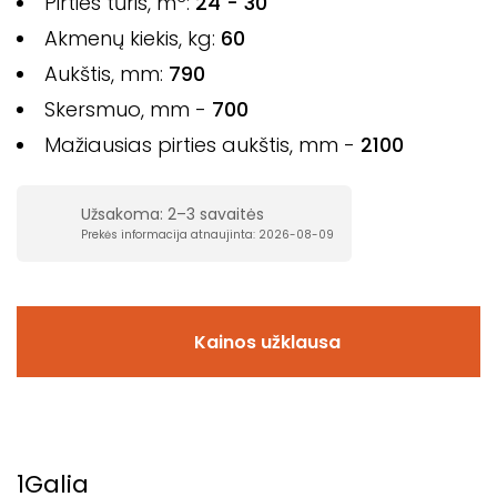
Pirties tūris, m
:
24 - 30
Akmenų kiekis, kg:
60
Aukštis, mm:
790
Skersmuo, mm -
700
Mažiausias pirties aukštis, mm -
2100
Užsakoma: 2–3 savaitės
Prekės informacija atnaujinta: 2026-08-09
Kainos užklausa
1
Galia