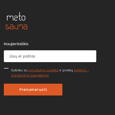
Naujienlaiškis
Sutinku su
privatumo politika
ir prekių
pirkimo -
pardavimo taisyklėmis
Prenumeruoti