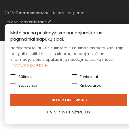
2026 ©
matosauna
visos teisės saugomos
Sprendimas:
Mato sauna puslapyje yra naudojami keturi
pagrindiniai slapukų tipai.
Naršydami toliau Jūs sutinkate su būtinaisiais slapukais. Taip
pat galite sutikti ir su kitų slapukų naudojimu. Išsami
informacija apie slapukus ir jų naudojimo tvarką mūsų
Privatumo politikoje.
Būtinieji
Funkciniai
Statistiniai
Rinkodaros
PATVIRTINTI VISUS
PATVIRTINTI PAŽYMĖTUS