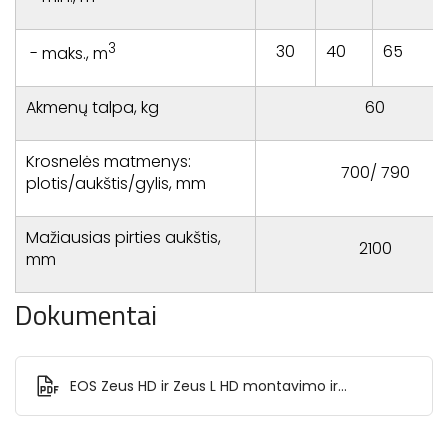
3
30
40
65
- maks., m
Akmenų talpa, kg
60
Krosnelės matmenys:
700/ 790
plotis/aukštis/gylis, mm
Mažiausias pirties aukštis,
2100
mm
Dokumentai
EOS Zeus HD ir Zeus L HD montavimo ir
naudojimo instrukcija.pdf