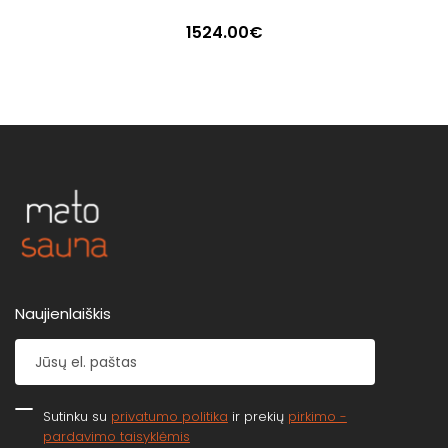
1524.00€
Naujienlaiškis
Sutinku su
privatumo politika
ir prekių
pirkimo -
pardavimo taisyklėmis