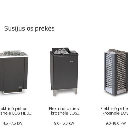
Susijusios prekės
lektrinė pirties
Elektrinė pirties
Elektrinė pirti
snelė EOS FILIUS
krosnelė EOS
krosnelė EO
W
EUROMAX
SAUNADOME I
4,5 -7,5 kW
9,0-15,0 kW
9,0-18,0 kW