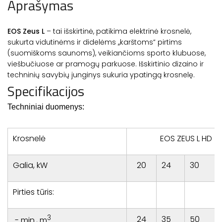
Aprašymas
EOS Zeus L
– tai išskirtinė, patikima elektrinė krosnelė,
sukurta vidutinėms ir didelėms ,,karštoms” pirtims
(suomiškoms saunoms), veikiančioms sporto klubuose,
viešbučiuose ar pramogų parkuose. Išskirtinio dizaino ir
techninių savybių junginys sukuria ypatingą krosnelę.
Specifikacijos
Techniniai duomenys:
Krosnelė
EOS ZEUS L HD
Galia, kW
20
24
30
Pirties tūris:
3
24
35
50
- min., m