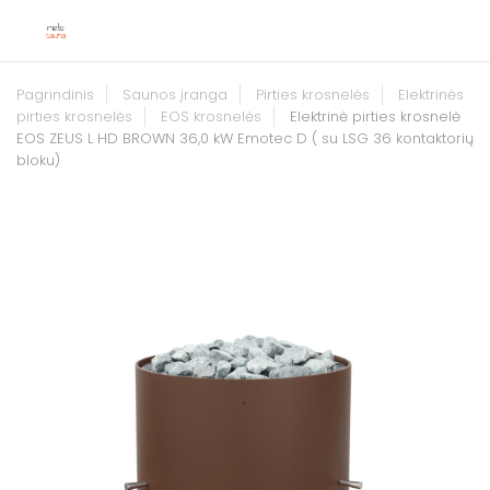
Pagrindinis
Saunos įranga
Pirties krosnelės
Elektrinės
pirties krosnelės
EOS krosnelės
Elektrinė pirties krosnelė
EOS ZEUS L HD BROWN 36,0 kW Emotec D ( su LSG 36 kontaktorių
bloku)