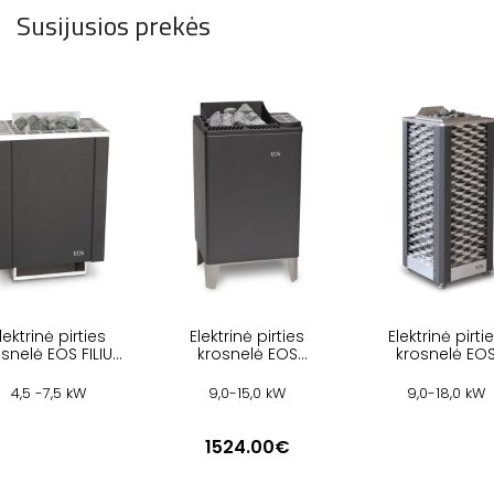
Susijusios prekės
lektrinė pirties
Elektrinė pirties
Elektrinė pirti
snelė EOS FILIUS
krosnelė EOS
krosnelė EO
W
EUROMAX
SAUNADOME I
4,5 -7,5 kW
9,0-15,0 kW
9,0-18,0 kW
1524.00€