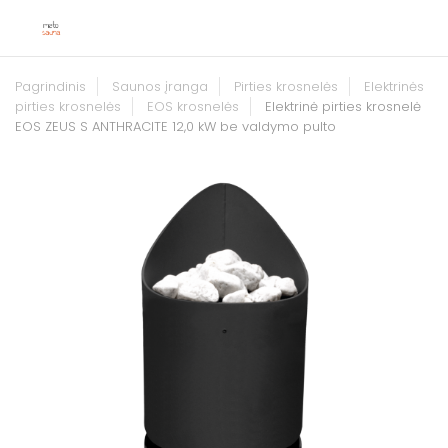
Pagrindinis
Saunos įranga
Pirties krosnelės
Elektrinės
pirties krosnelės
EOS krosnelės
Elektrinė pirties krosnelė
EOS ZEUS S ANTHRACITE 12,0 kW be valdymo pulto