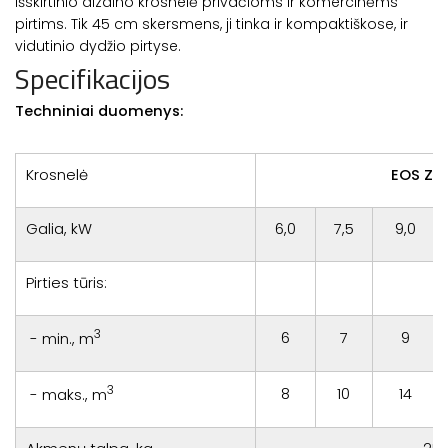
Išskirtinio dizaino krosnelė privačioms ir komercinėms
pirtims. Tik 45 cm skersmens, ji tinka ir kompaktiškose, ir
vidutinio dydžio pirtyse.
Specifikacijos
Techniniai duomenys:
Krosnelė
EOS ZE
Galia, kW
6,0
7,5
9,0
Pirties tūris:
3
6
7
9
- min., m
3
8
10
14
- maks., m