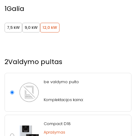
1
Galia
7,5 kW
9,0 kW
12,0 kW
2
Valdymo pultas
be valdymo pulto
Komplektacijos kaina:
Compact D18
Aprašymas