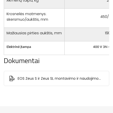
Akmenų talpa, kg
25
Krosnelės matmenys:
450/ 1
skersmuo/aukštis, mm
Mažiausias pirties aukštis, mm
1900
Elektrinė įtampa
400 V 3N ~ 
Dokumentai
EOS Zeus S ir Zeus SL montavimo ir naudojimo
instrukcija.pdf