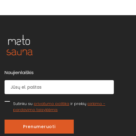
Naujienlaiškis
Sutinku su
privatumo politika
ir prekių
pirkimo -
pardavimo taisyklėmis
Prenumeruoti