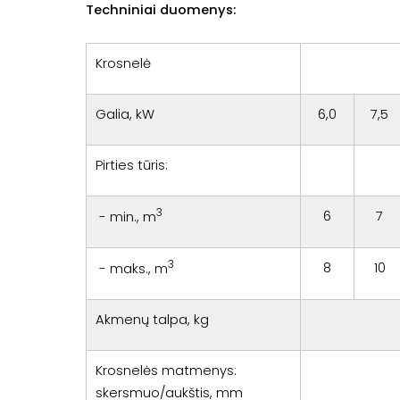
Techniniai duomenys:
Krosnelė
Galia, kW
6,0
7,5
Pirties tūris:
3
6
7
- min., m
3
8
10
- maks., m
Akmenų talpa, kg
Krosnelės matmenys:
skersmuo/aukštis, mm