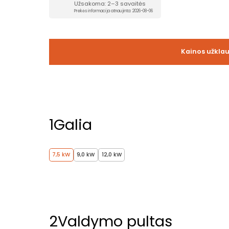
Užsakoma: 2–3 savaitės
Prekės informacija atnaujinta: 2026-08-06
Kainos užkla
1
Galia
7,5 kW
9,0 kW
12,0 kW
2
Valdymo pultas