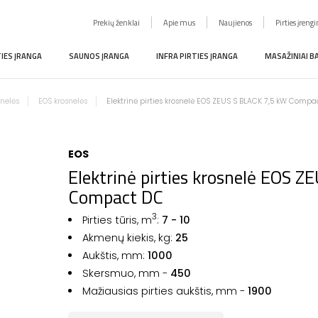
Prekių ženklai
Apie mus
Naujienos
Pirties įreng
TIES ĮRANGA
SAUNOS ĮRANGA
INFRA PIRTIES ĮRANGA
MASAŽINIAI B
snelės
EOS krosnelės
Elektrinė pirties krosnelė EOS ZEUS S BLACK 7,5 kW Compa
EOS
Elektrinė pirties krosnelė EOS 
Compact DC
3
Pirties tūris, m
:
7 - 10
Akmenų kiekis, kg:
25
Aukštis, mm:
1000
Skersmuo, mm -
450
Mažiausias pirties aukštis, mm -
1900