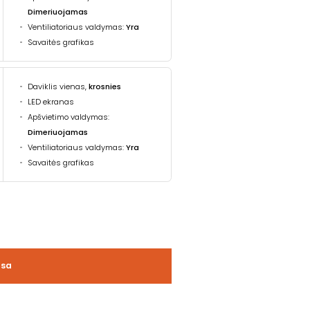
Dimeriuojamas
Ventiliatoriaus valdymas:
Yra
Savaitės grafikas
Daviklis vienas,
krosnies
LED ekranas
Apšvietimo valdymas:
Dimeriuojamas
Ventiliatoriaus valdymas:
Yra
Savaitės grafikas
usa