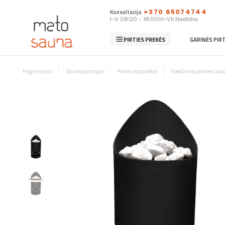
Konsultacija:
+370 65074744
I-V 08:00 - 18:00
VI-VII Nedirba
PIRTIES PREKĖS
GARINĖS PIR
Pagrindinis
Saunos įranga
Pirties krosnelės
Elektrinės pirties kro