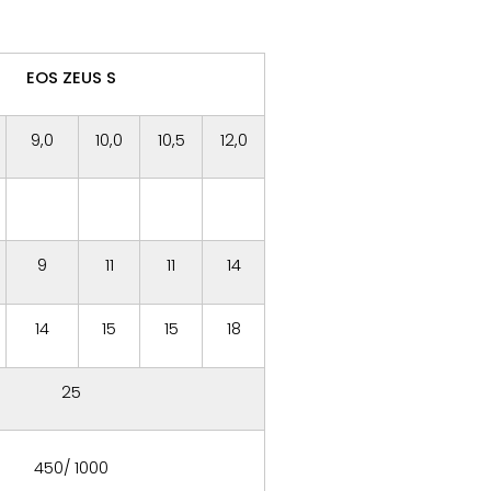
EOS ZEUS S
9,0
10,0
10,5
12,0
9
11
11
14
14
15
15
18
25
450/ 1000