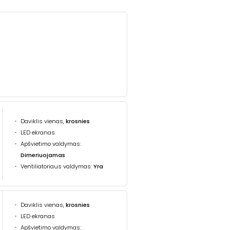
Daviklis vienas,
krosnies
LED ekranas
Apšvietimo valdymas:
Dimeriuojamas
Ventiliatoriaus valdymas:
Yra
Daviklis vienas,
krosnies
LED ekranas
Apšvietimo valdymas: