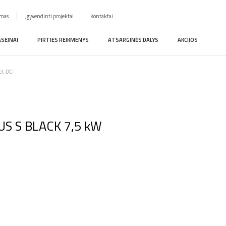
imas
Įgyvendinti projektai
Kontaktai
ASEINAI
PIRTIES REIKMENYS
ATSARGINĖS DALYS
AKCIJOS
ct DC
ZEUS S BLACK 7,5 kW