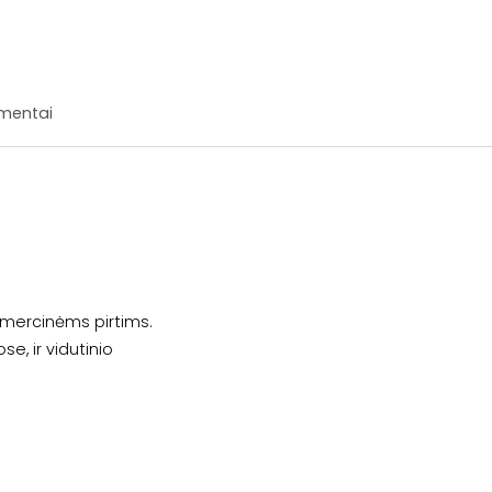
mentai
komercinėms pirtims.
se, ir vidutinio