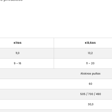
K11GS
K13,5GS
11,0
13,2
9 – 16
11 – 20
Atskiras pultas
60
505 / 700 / 490
30,0