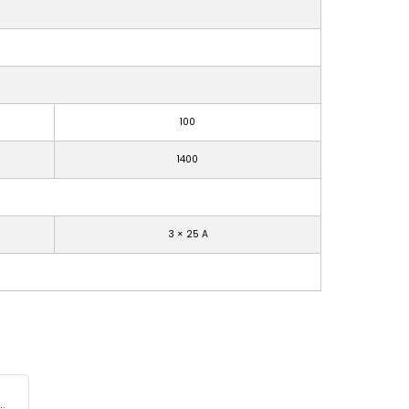
100
1400
3 × 25 A
d