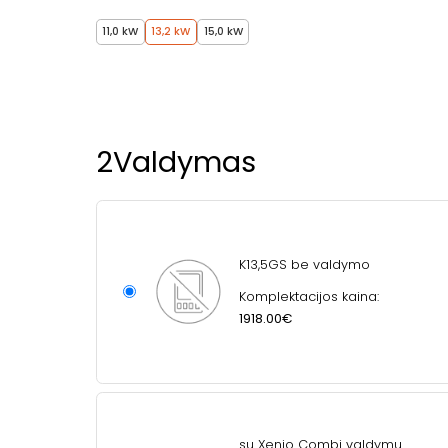
11,0 kW
13,2 kW
15,0 kW
2
Valdymas
K13,5GS be valdymo
Komplektacijos kaina:
1918.00€
su Xenio Combi valdymu