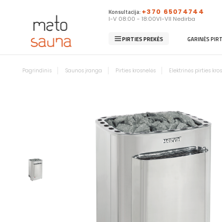
Konsultacija:
+370 65074744
I-V 08:00 - 18:00
VI-VII Nedirba
PIRTIES PREKĖS
GARINĖS PIR
Pagrindinis
Saunos įranga
Pirties krosnelės
Elektrinės pirties kro