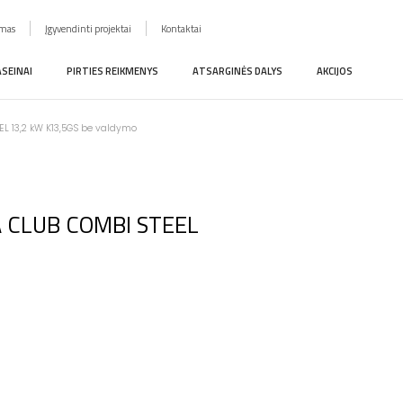
imas
Įgyvendinti projektai
Kontaktai
ASEINAI
PIRTIES REIKMENYS
ATSARGINĖS DALYS
AKCIJOS
EL 13,2 kW K13,5GS be valdymo
VIA CLUB COMBI STEEL