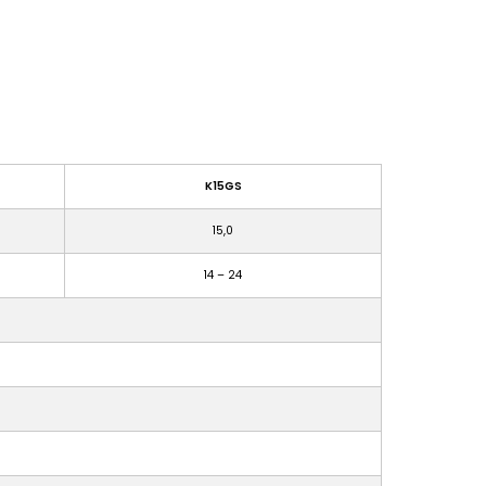
K15GS
15,0
14 – 24