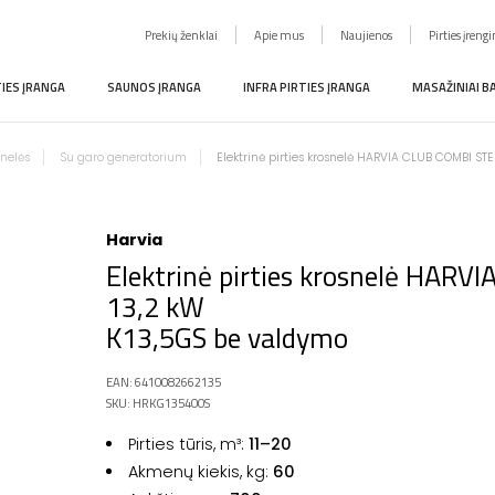
Prekių ženklai
Apie mus
Naujienos
Pirties įreng
TIES ĮRANGA
SAUNOS ĮRANGA
INFRA PIRTIES ĮRANGA
MASAŽINIAI B
snelės
Su garo generatorium
Elektrinė pirties krosnelė HARVIA CLUB COMBI STE
Harvia
Elektrinė pirties krosnelė HAR
13,2 kW
K13,5GS be valdymo
EAN: 6410082662135
SKU: HRKG135400S
Pirties tūris, m³:
11–20
Akmenų kiekis, kg:
60