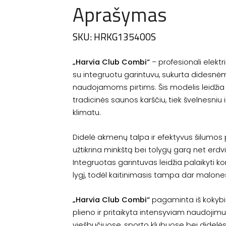
Aprašymas
SKU: HRKG135400S
„Harvia Club Combi“
– profesionali elektr
su integruotu garintuvu, sukurta didesnėm
naudojamoms pirtims. Šis modelis leidžia
tradicinės saunos karščiu, tiek švelnesniu 
klimatu.
Didelė akmenų talpa ir efektyvus šilumos
užtikrina minkštą bei tolygų garą net erdv
Integruotas garintuvas leidžia palaikyti 
lygį, todėl kaitinimasis tampa dar malone
„Harvia Club Combi“
pagaminta iš kokybi
plieno ir pritaikyta intensyviam naudojimu
viešbučiuose, sporto klubuose bei didelė