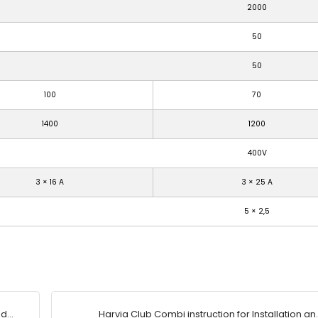
2000
50
50
100
70
1400
1200
400V
3 × 16 A
3 × 25 A
5 × 2,5
nd
Harvia Club Combi instruction for Installation an