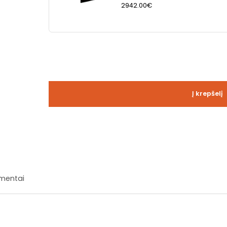
2942.00€
Į krepšelį
mentai