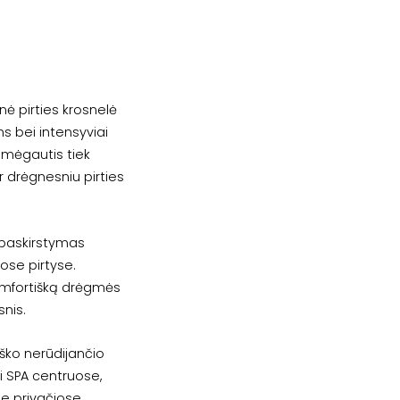
inė pirties krosnelė
s bei intensyviai
 mėgautis tiek
ir drėgnesniu pirties
 paskirstymas
iose pirtyse.
komfortišką drėgmės
snis.
ško nerūdijančio
i SPA centruose,
se privačiose