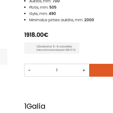
Aukštis, mm:
700
Plotis, mm:
505
Gylis, mm:
490
Minimalus pirties aukštis, mm:
2000
1918.00€
Užsakoma: 5–6 savaitės
Prekės informacija atnaujinta: 2026-07-22
1
Galia