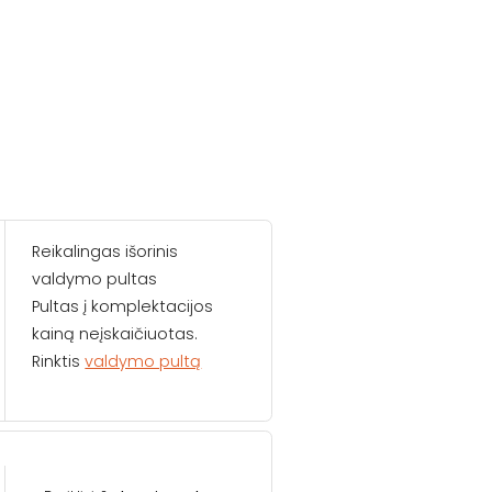
Reikalingas išorinis
valdymo pultas
Pultas į komplektacijos
kainą neįskaičiuotas.
Rinktis
valdymo pultą