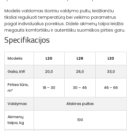
Modelis valdomas išoriniu valdymo pultu, leidžiančiu
tiksliai reguliuoti temperatūrą bei veikimo parametrus
pagal individualius poreikius. Didelė akmenų talpa leidžia
mėgautis komfortišku ir autentišku suomiškos pirties garu.
Specifikacijos
Modelis
L20
L26
L33
Galia, kW
20,0
26,0
33,0
Pirties tūris,
18 – 30
30 – 46
46 – 66
m³
Valdymas
Atskiras pultas
Akmenų
100
talpa, kg