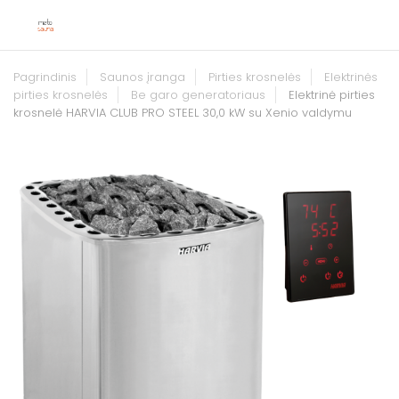
Pagrindinis
Saunos įranga
Pirties krosnelės
Elektrinės
pirties krosnelės
Be garo generatoriaus
Elektrinė pirties
krosnelė HARVIA CLUB PRO STEEL 30,0 kW su Xenio valdymu