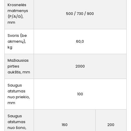
Krosnelės
matmenys
500 / 730 / 900
(P/A/G),
mm
Svoris (be
akmenų),
60,0
kg
Mažiausias
pirties
2000
aukštis, mm
Saugus
atstumas
100
nuo priekio,
mm
Saugus
atstumas
160
200
nuo šono,