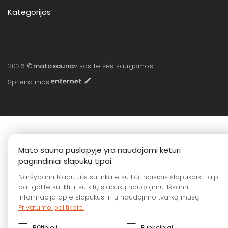
Kategorijos
2026 ©
matosauna
visos teisės saugomos
Sprendimas:
Mato sauna puslapyje yra naudojami keturi
pagrindiniai slapukų tipai.
Naršydami toliau Jūs sutinkate su būtinaisiais slapukais. Taip
pat galite sutikti ir su kitų slapukų naudojimu. Išsami
informacija apie slapukus ir jų naudojimo tvarką mūsų
Privatumo politikoje.
Būtinieji
Funkciniai