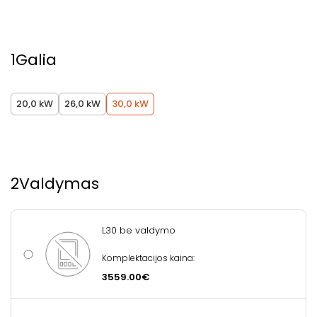
1
Galia
20,0 kW
26,0 kW
30,0 kW
2
Valdymas
L30 be valdymo
Komplektacijos kaina:
3559.00€