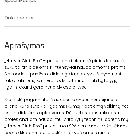
Specifikacijos
Dokumentai
Aprašymas
„Harvia Club Pro“
– profesionali elektrinė pirties krosnelė,
sukurta itin didelėms ir intensyviai naudojamoms pirtims.
Šis modelis pasižymi didele galia, efektyviu šildymu bei
talpia akmenų kamera, todėl užtikrina minkštą, tolygų ir
ilgai išliekantį garą net erdviose pirtyse.
Krosnelė pagaminta iš aukštos kokybės nerūdijančio
plieno, kuris suteikia ilgaamžiškumą ir patikimą veikimą net
esant didelėms apkrovoms. Dėl tvirtos konstrukcijos ir
profesionaliam naudojimui pritaikytų techninių sprendimų
„Harvia Club Pro“
puikiai tinka SPA centrams, viešbučiams,
sporto klubams bei didelėms privačioms pirtims.