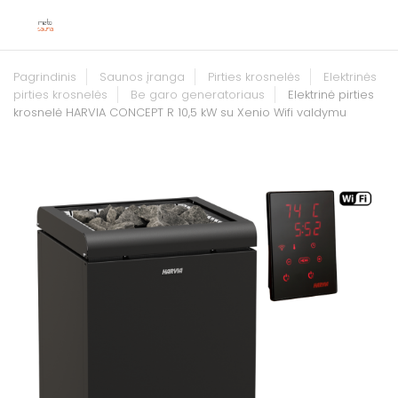
Pagrindinis
Saunos įranga
Pirties krosnelės
Elektrinės
pirties krosnelės
Be garo generatoriaus
Elektrinė pirties
krosnelė HARVIA CONCEPT R 10,5 kW su Xenio Wifi valdymu