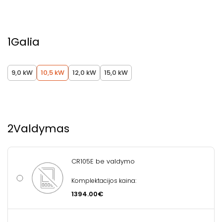
1
Galia
9,0 kW
10,5 kW
12,0 kW
15,0 kW
2
Valdymas
CR105E be valdymo
Komplektacijos kaina:
1394.00€