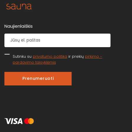
Naujienlaiškis
Sutinku su
privatumo politika
ir prekių
pirkimo -
pardavimo taisyklėmis
Prenumeruoti