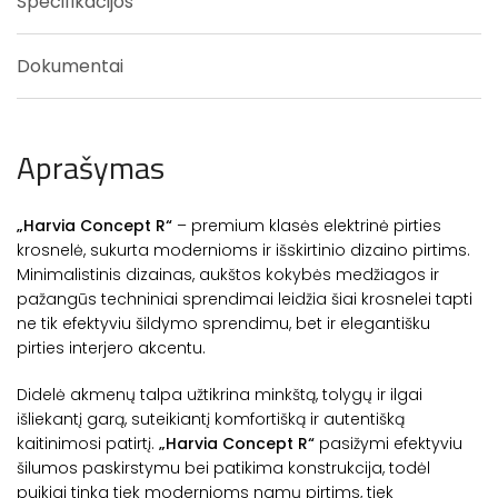
Specifikacijos
Dokumentai
Aprašymas
„Harvia Concept R“
– premium klasės elektrinė pirties
krosnelė, sukurta modernioms ir išskirtinio dizaino pirtims.
Minimalistinis dizainas, aukštos kokybės medžiagos ir
pažangūs techniniai sprendimai leidžia šiai krosnelei tapti
ne tik efektyviu šildymo sprendimu, bet ir elegantišku
pirties interjero akcentu.
Didelė akmenų talpa užtikrina minkštą, tolygų ir ilgai
išliekantį garą, suteikiantį komfortišką ir autentišką
kaitinimosi patirtį.
„Harvia Concept R“
pasižymi efektyviu
šilumos paskirstymu bei patikima konstrukcija, todėl
puikiai tinka tiek modernioms namų pirtims, tiek