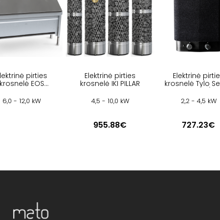
lektrinė pirties
Elektrinė pirties
Elektrinė pirti
krosnelė EOS
krosnelė IKI PILLAR
krosnelė Tylo S
INVISIO MIDI
Sport 2/4
6,0 - 12,0 kW
4,5 - 10,0 kW
2,2 - 4,5 kW
955.88€
727.23€