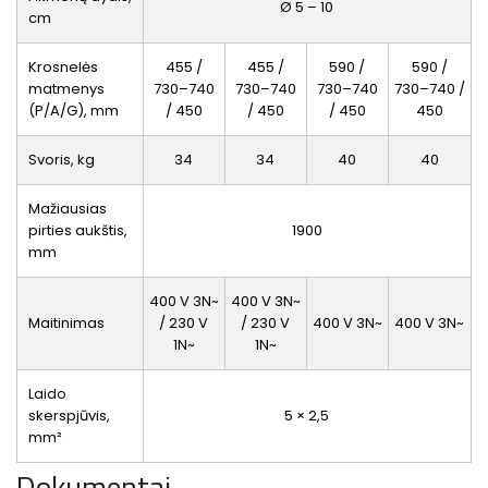
Ø 5 – 10
cm
Krosnelės
455 /
455 /
590 /
590 /
matmenys
730–740
730–740
730–740
730–740 /
(P/A/G), mm
/ 450
/ 450
/ 450
450
Svoris, kg
34
34
40
40
Mažiausias
pirties aukštis,
1900
mm
400 V 3N~
400 V 3N~
Maitinimas
/ 230 V
/ 230 V
400 V 3N~
400 V 3N~
1N~
1N~
Laido
skerspjūvis,
5 × 2,5
mm²
Dokumentai