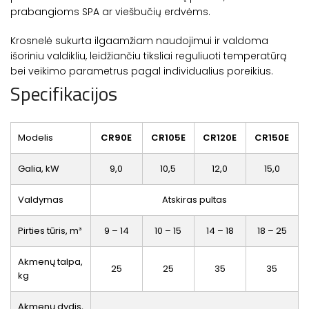
prabangioms SPA ar viešbučių erdvėms.
Krosnelė sukurta ilgaamžiam naudojimui ir valdoma
išoriniu valdikliu, leidžiančiu tiksliai reguliuoti temperatūrą
bei veikimo parametrus pagal individualius poreikius.
Specifikacijos
Modelis
CR90E
CR105E
CR120E
CR150E
Galia, kW
9,0
10,5
12,0
15,0
Valdymas
Atskiras pultas
Pirties tūris, m³
9 – 14
10 – 15
14 – 18
18 – 25
Akmenų talpa,
25
25
35
35
kg
Akmenų dydis,