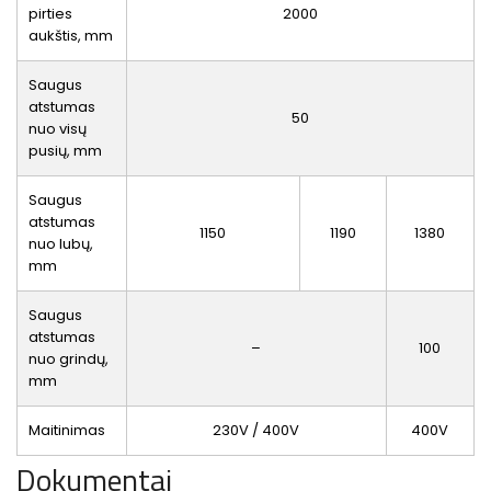
pirties
2000
aukštis, mm
Saugus
atstumas
50
nuo visų
pusių, mm
Saugus
atstumas
1150
1190
1380
nuo lubų,
mm
Saugus
atstumas
–
100
nuo grindų,
mm
Maitinimas
230V / 400V
400V
Dokumentai