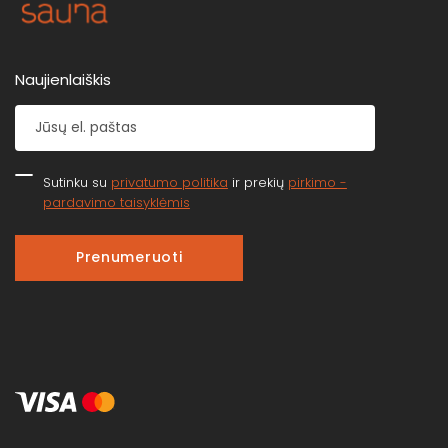
Naujienlaiškis
Sutinku su
privatumo politika
ir prekių
pirkimo -
pardavimo taisyklėmis
Prenumeruoti