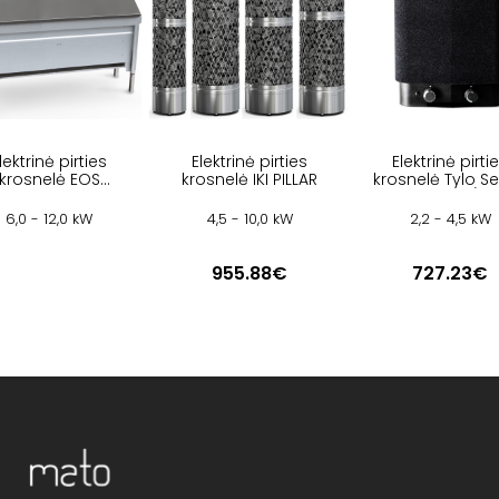
lektrinė pirties
Elektrinė pirties
Elektrinė pirti
krosnelė EOS
krosnelė IKI PILLAR
krosnelė Tylo S
INVISIO MIDI
Sport 2/4
6,0 - 12,0 kW
4,5 - 10,0 kW
2,2 - 4,5 kW
955.88€
727.23€