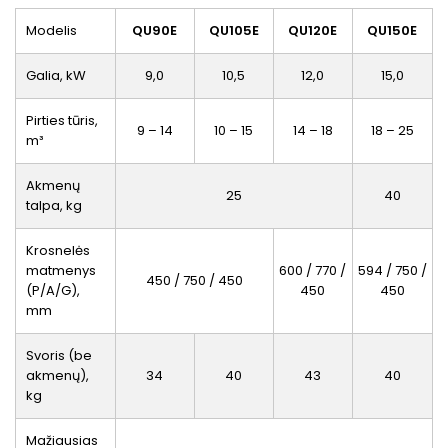
Modelis
QU90E
QU105E
QU120E
QU150E
Galia, kW
9,0
10,5
12,0
15,0
Pirties tūris,
9 – 14
10 – 15
14 – 18
18 – 25
m³
Akmenų
25
40
talpa, kg
Krosnelės
matmenys
600 / 770 /
594 / 750 /
450 / 750 / 450
(P/A/G),
450
450
mm
Svoris (be
akmenų),
34
40
43
40
kg
Mažiausias