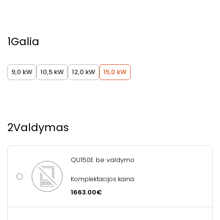
1
Galia
9,0 kW
10,5 kW
12,0 kW
15,0 kW
2
Valdymas
QU150E be valdymo
Komplektacijos kaina:
1663.00€