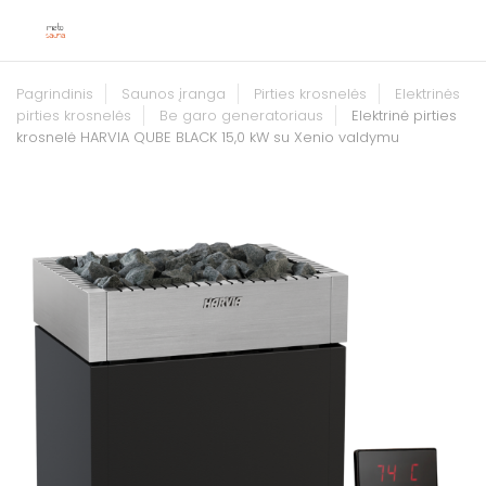
Pagrindinis
Saunos įranga
Pirties krosnelės
Elektrinės
pirties krosnelės
Be garo generatoriaus
Elektrinė pirties
krosnelė HARVIA QUBE BLACK 15,0 kW su Xenio valdymu