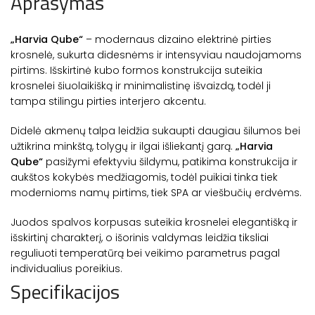
Aprašymas
„Harvia Qube“
– modernaus dizaino elektrinė pirties
krosnelė, sukurta didesnėms ir intensyviau naudojamoms
pirtims. Išskirtinė kubo formos konstrukcija suteikia
krosnelei šiuolaikišką ir minimalistinę išvaizdą, todėl ji
tampa stilingu pirties interjero akcentu.
Didelė akmenų talpa leidžia sukaupti daugiau šilumos bei
užtikrina minkštą, tolygų ir ilgai išliekantį garą.
„Harvia
Qube“
pasižymi efektyviu šildymu, patikima konstrukcija ir
aukštos kokybės medžiagomis, todėl puikiai tinka tiek
modernioms namų pirtims, tiek SPA ar viešbučių erdvėms.
Juodos spalvos korpusas suteikia krosnelei elegantišką ir
išskirtinį charakterį, o išorinis valdymas leidžia tiksliai
reguliuoti temperatūrą bei veikimo parametrus pagal
individualius poreikius.
Specifikacijos