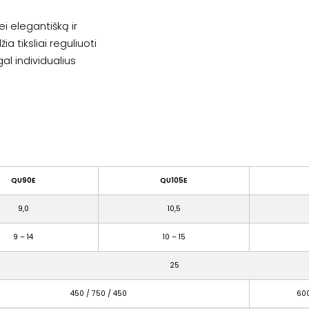
i elegantišką ir
žia tiksliai reguliuoti
l individualius
QU90E
QU105E
9,0
10,5
9 – 14
10 – 15
25
450 / 750 / 450
600