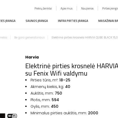
Prekių ženklai
Apie mus
Naujienos
Pirties įreng
TIES ĮRANGA
SAUNOS ĮRANGA
INFRA PIRTIES ĮRANGA
MASAŽINIAI B
snelės
Be garo generatoriaus
Elektrinė pirties krosnelė HARVIA QUBE BLACK 15,
Harvia
Elektrinė pirties krosnelė HAR
su Fenix Wifi valdymu
Pirties tūris, m³:
18–25
Akmenų kiekis, kg:
40
Aukštis, mm:
75
0
Plotis, mm:
594
Gylis, mm:
450
Minimalus pirties aukštis, mm:
2000