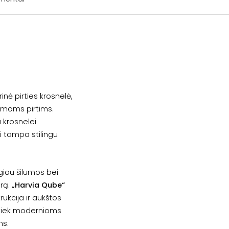
nė pirties krosnelė,
amoms pirtims.
a krosnelei
 ji tampa stilingu
giau šilumos bei
arą.
„Harvia Qube“
ukcija ir aukštos
 tiek modernioms
ms.