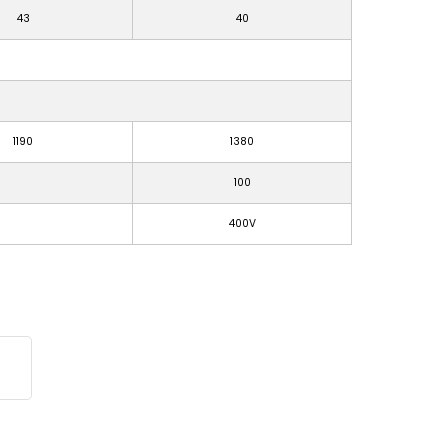
43
40
1190
1380
100
400V