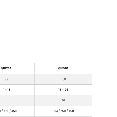
QU120E
QU150E
12,0
15,0
14 – 18
18 – 25
40
 / 770 / 450
594 / 750 / 450