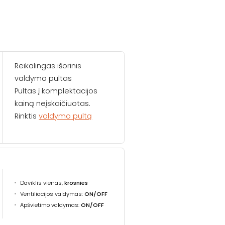
Reikalingas išorinis
valdymo pultas
Pultas į komplektacijos
kainą neįskaičiuotas.
Rinktis
valdymo pultą
Daviklis vienas,
krosnies
Ventiliacijos valdymas:
ON/OFF
Apšvietimo valdymas:
ON/OFF