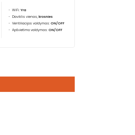
WiFi:
Yra
Daviklis vienas,
krosnies
Ventiliacijos valdymas:
ON/OFF
Apšvietimo valdymas:
ON/OFF