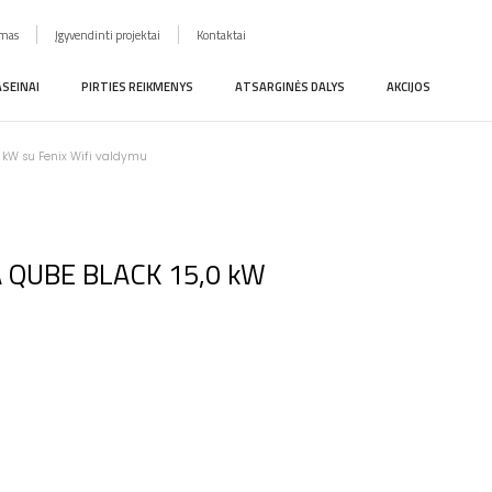
imas
Įgyvendinti projektai
Kontaktai
ASEINAI
PIRTIES REIKMENYS
ATSARGINĖS DALYS
AKCIJOS
0 kW su Fenix Wifi valdymu
VIA QUBE BLACK 15,0 kW