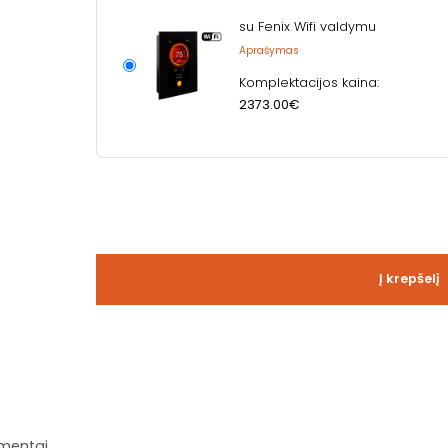
su Fenix Wifi valdymu
Aprašymas
Komplektacijos kaina:
2373.00€
Į krepšelį
mentai