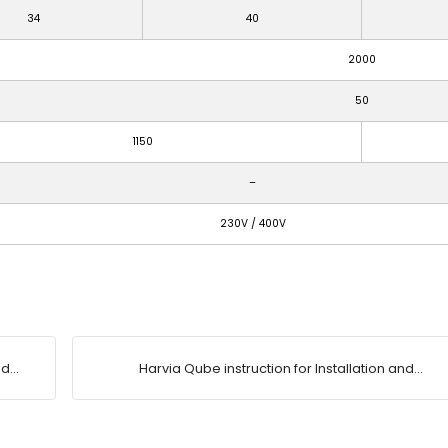
34
40
2000
50
1150
–
230V / 400V
nd
Harvia Qube instruction for Installation and
Use.pdf