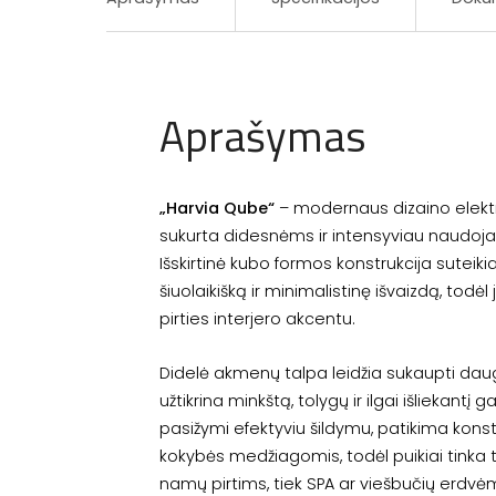
Aprašymas
„Harvia Qube“
– modernaus dizaino elektri
sukurta didesnėms ir intensyviau naudoj
Išskirtinė kubo formos konstrukcija suteiki
šiuolaikišką ir minimalistinę išvaizdą, todėl
pirties interjero akcentu.
Didelė akmenų talpa leidžia sukaupti dau
užtikrina minkštą, tolygų ir ilgai išliekantį g
pasižymi efektyviu šildymu, patikima konstr
kokybės medžiagomis, todėl puikiai tinka
namų pirtims, tiek SPA ar viešbučių erdvė