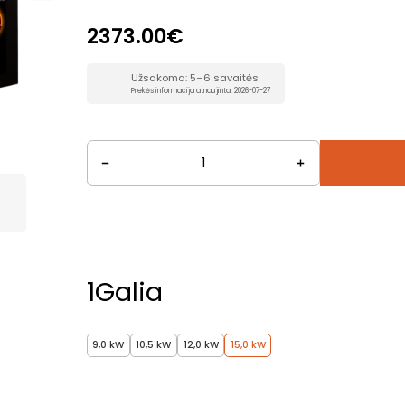
2373.00€
Užsakoma: 5–6 savaitės
Prekės informacija atnaujinta: 2026-07-27
1
Galia
9,0 kW
10,5 kW
12,0 kW
15,0 kW