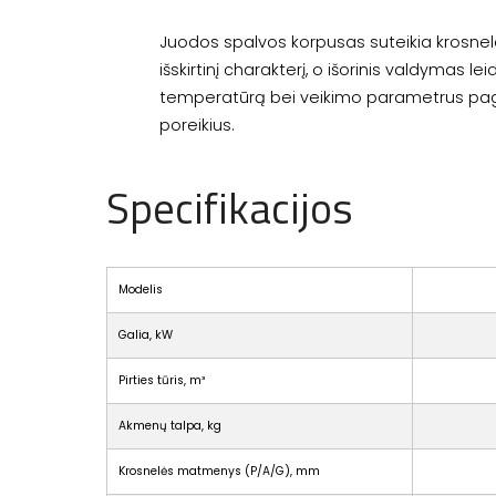
Juodos spalvos korpusas suteikia krosnele
išskirtinį charakterį, o išorinis valdymas leid
temperatūrą bei veikimo parametrus paga
poreikius.
Specifikacijos
Modelis
Galia, kW
Pirties tūris, m³
Akmenų talpa, kg
Krosnelės matmenys (P/A/G), mm