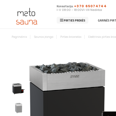
Konsultacija:
+370 65074744
I-V 08:00 - 18:00
VI-VII Nedirba
PIRTIES PREKĖS
GARINĖS PIR
Pagrindinis
Saunos įranga
Pirties krosnelės
Elektrinės pirties kro