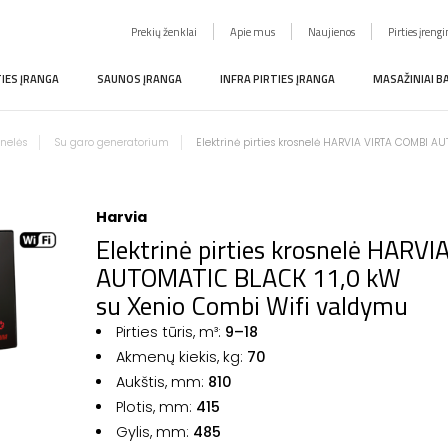
Prekių ženklai
Apie mus
Naujienos
Pirties įreng
TIES ĮRANGA
SAUNOS ĮRANGA
INFRA PIRTIES ĮRANGA
MASAŽINIAI B
snelės
Su garo generatorium
Elektrinė pirties krosnelė HARVIA VIRTA COMBI 
Harvia
Elektrinė pirties krosnelė HARV
AUTOMATIC BLACK 11,0 kW
su Xenio Combi Wifi valdymu
Pirties tūris, m³:
9–18
Akmenų kiekis, kg:
70
Aukštis, mm:
81
0
Plotis, mm:
415
Gylis, mm:
485