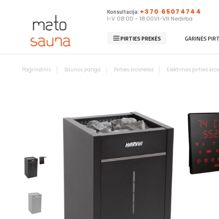
Konsultacija:
+370 65074744
I-V 08:00 - 18:00
VI-VII Nedirba
PIRTIES PREKĖS
GARINĖS PIR
Pagrindinis
Saunos įranga
Pirties krosnelės
Elektrinės pirties kro