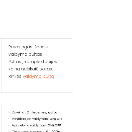
Reikalingas išorinis
valdymo pultas
Pultas į komplektacijos
kainą neįskaičiuotas.
Rinktis
valdymo pultą
Davikliai: 2 -
krosnies, gulto
Ventiliacijos valdymas:
ON/OFF
Apšvietimo valdymas:
ON/OFF
Garintuvo valdymas:
0 - 100%