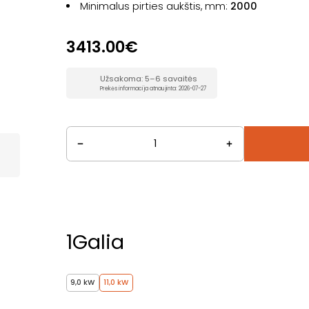
Minimalus pirties aukštis, mm:
2000
3413.00€
Užsakoma: 5–6 savaitės
Prekės informacija atnaujinta: 2026-07-27
1
Galia
9,0 kW
11,0 kW