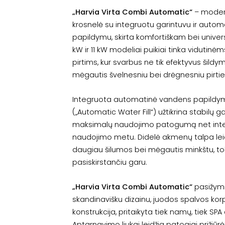
„Harvia Virta Combi Automatic“
– moderni
krosnelė su integruotu garintuvu ir auto
papildymu, skirta komfortiškam bei univers
kW ir 11 kW modeliai puikiai tinka vidutin
pirtims, kur svarbus ne tik efektyvus šildy
mėgautis švelnesniu bei drėgnesniu pirtie
Integruota automatinė vandens papildy
(„Automatic Water Fill“) užtikrina stabilų g
maksimalų naudojimo patogumą net int
naudojimo metu. Didelė akmenų talpa lei
daugiau šilumos bei mėgautis minkštu, tol
pasiskirstančiu garu.
„Harvia Virta Combi Automatic“
pasižym
skandinavišku dizainu, juodos spalvos kor
konstrukcija, pritaikyta tiek namų, tiek SPA
Aptarnavimo liukai leidžia patogiai prižiūrė