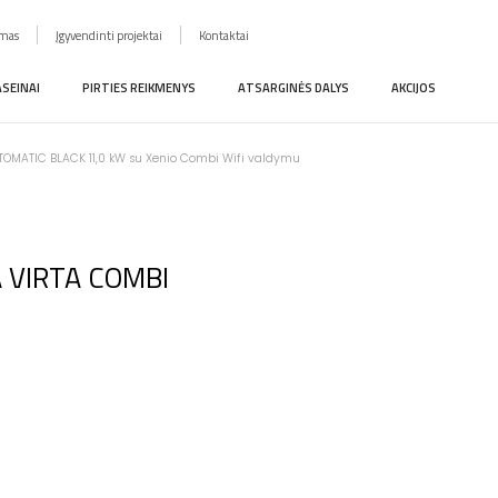
imas
Įgyvendinti projektai
Kontaktai
ASEINAI
PIRTIES REIKMENYS
ATSARGINĖS DALYS
AKCIJOS
AUTOMATIC BLACK 11,0 kW su Xenio Combi Wifi valdymu
IA VIRTA COMBI