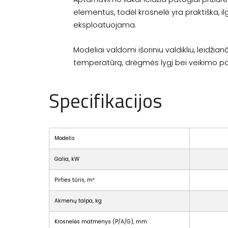
elementus, todėl krosnelė yra praktiška, i
eksploatuojama.
Modeliai valdomi išoriniu valdikliu, leidžianči
temperatūrą, drėgmės lygį bei veikimo p
Specifikacijos
Modelis
Galia, kW
Pirties tūris, m³
Akmenų talpa, kg
Krosnelės matmenys (P/A/G), mm