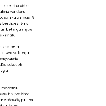
 elektrinė pirties
matiniu vandens
aliam kaitinimuisi. 9
ėms bei didesnėms
mas, bet ir galimybė
s klimatu.
mo sistema
arintuvo veikimą ir
ensyvesnio
džia sukaupti
ygiai
i moderniu
pusu bei patikima
 ar viešbučių pirtims.
ti kaitinimo