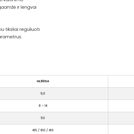
lgaamžė ir lengvai
u tiksliai reguliuoti
arametrus.
HL90SA
9,0
8 – 14
50
415 / 810 / 410