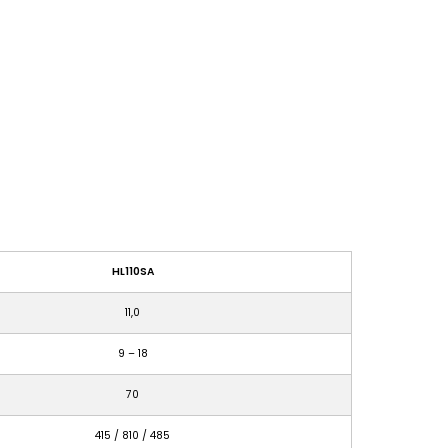
HL110SA
11,0
9 – 18
70
415 / 810 / 485