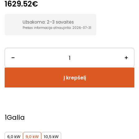
1629.52€
Užsakoma: 2–3 savaitės
Prekės informacija atnaujinta: 2026-07-31
Į krepšelį
1
Galia
6,0 kW
9,0 kW
10,5 kW