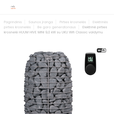
Pagrindinis
Saunos įranga
Pirties krosnelės
Elektrinės
pirties krosnelės
Be garo generatoriaus
Elektrinė pirties
krosnelė HUUM HIVE MINI 9,0 kW su UKU Wifi Classic valdymu