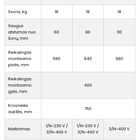
Svoris, kg
16
18
18
Saugus
atstumas nuo
60
90
110
šonų, mm
Reikalingas
montavimo
580
640
680
plotis, mm
Reikalingas
montavimo
400
gylis, mm
Krosnelės
750
aukštis, mm
1/N~230 V /
1/N~230 V /
Maitinimas
3/N~400 V
3/N~400 V
3/N~400 V