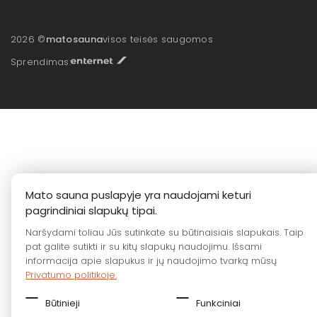
2026 ©
matosauna
visos teisės saugomos
Sprendimas:
Mato sauna puslapyje yra naudojami keturi
pagrindiniai slapukų tipai.
Naršydami toliau Jūs sutinkate su būtinaisiais slapukais. Taip
pat galite sutikti ir su kitų slapukų naudojimu. Išsami
informacija apie slapukus ir jų naudojimo tvarką mūsų
Privatumo politikoje.
Būtinieji
Funkciniai