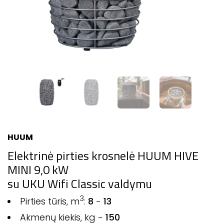
HUUM
Elektrinė pirties krosnelė HUUM HIVE
MINI 9,0 kW
su UKU Wifi Classic valdymu
3
Pirties tūris, m
:
8
-
13
Akmenų kiekis, kg -
150