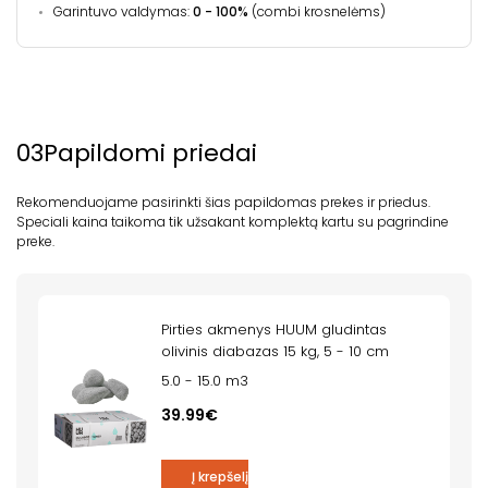
Garintuvo valdymas:
0 - 100%
(combi krosnelėms)
03
Papildomi priedai
Rekomenduojame pasirinkti šias papildomas prekes ir priedus.
Speciali kaina taikoma tik užsakant komplektą kartu su pagrindine
preke.
Pirties akmenys HUUM gludintas
olivinis diabazas 15 kg, 5 - 10 cm
5.0 - 15.0 m3
39.99€
Į krepšelį