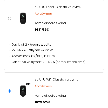
su UKU Local Classic valdymu
Aprašymas
Komplektacijos kaina:
1431.52€
Davikliai: 2 -
krosnies, gulto
Ventiliacija:
ON/OFF
, iki 100 W
Apšvietimas:
ON/OFF
, iki 100 W
Garintuvo valdymas:
0 - 100%
(combi krosnelėms)
su UKU Wifi Classic valdymu
Aprašymas
Komplektacijos kaina:
1629.52€