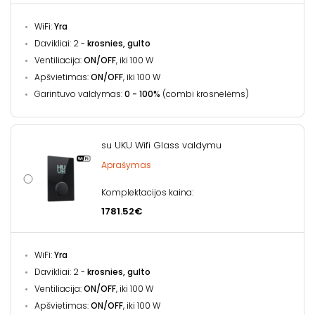
WiFi:
Yra
Davikliai: 2 -
krosnies, gulto
Ventiliacija:
ON/OFF
, iki 100 W
Apšvietimas:
ON/OFF
, iki 100 W
Garintuvo valdymas:
0 - 100%
(combi krosnelėms)
su UKU Wifi Glass valdymu
Aprašymas
Komplektacijos kaina:
1781.52€
WiFi:
Yra
Davikliai: 2 -
krosnies, gulto
Ventiliacija:
ON/OFF
, iki 100 W
Apšvietimas:
ON/OFF
, iki 100 W