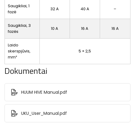
Saugikliai, 1
32 A
40 A
–
fazė
Saugikliai, 3
10 A
16 A
16 A
fazės
Laido
skerspjūvis,
5 × 2,5
mm²
Dokumentai
HUUM HIVE Manual.pdf
UKU_User_Manual.pdf