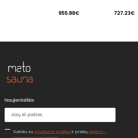
955.88€
727.23€
Naujienlaiškis
Sutinku su
privatumo politika
ir prekių
pirkimo -
pardavimo taisyklėmis