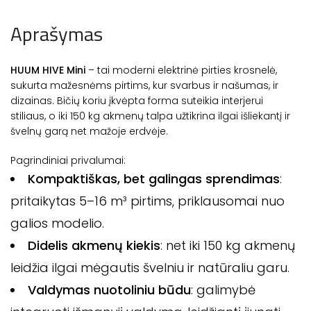
Aprašymas
HUUM HIVE Mini
– tai moderni elektrinė pirties krosnelė,
sukurta mažesnėms pirtims, kur svarbus ir našumas, ir
dizainas. Bičių koriu įkvėpta forma suteikia interjerui
stiliaus, o iki 150 kg akmenų talpa užtikrina ilgai išliekantį ir
švelnų garą net mažoje erdvėje.
Pagrindiniai privalumai:
Kompaktiškas, bet galingas sprendimas
:
pritaikytas 5–16 m³ pirtims, priklausomai nuo
galios modelio.
Didelis akmenų kiekis
: net iki 150 kg akmenų
leidžia ilgai mėgautis švelniu ir natūraliu garu.
Valdymas nuotoliniu būdu
: galimybė