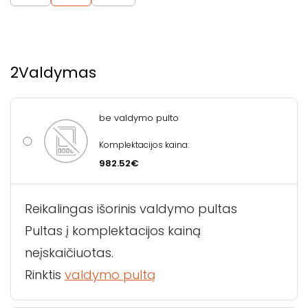
2
Valdymas
be valdymo pulto
Komplektacijos kaina:
982.52€
Reikalingas išorinis valdymo pultas
Pultas į komplektacijos kainą
neįskaičiuotas.
Rinktis
valdymo pultą