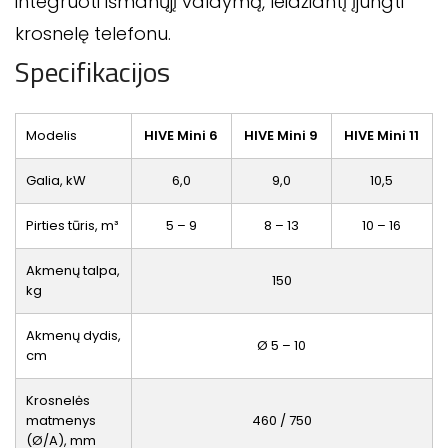
integruoti išmanųjį valdymą, leidžiantį įjungti
krosnelę telefonu.
Specifikacijos
Modelis
HIVE Mini 6
HIVE Mini 9
HIVE Mini 11
Galia, kW
6,0
9,0
10,5
Pirties tūris, m³
5 – 9
8 – 13
10 – 16
Akmenų talpa,
150
kg
Akmenų dydis,
Ø 5 – 10
cm
Krosnelės
matmenys
460 / 750
(Ø/A), mm