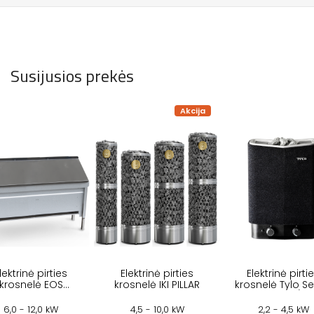
Susijusios prekės
Akcija
lektrinė pirties
Elektrinė pirties
Elektrinė pirti
krosnelė EOS
krosnelė IKI PILLAR
krosnelė Tylo S
INVISIO MIDI
Sport 2/4
6,0 - 12,0 kW
4,5 - 10,0 kW
2,2 - 4,5 kW