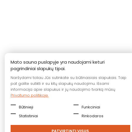
Mato sauna puslapyje yra naudojami keturi
pagrindiniai slapukų tipai.
Naršydami toliau Jūs sutinkate su būtinaisiais slapukais. Taip
pat galite sutikti ir su kitų slapukų naudojimu. Išsami
informacija apie slapukus ir jų naudojimo tvarką mūsų
Privatumo politikoje.
Būtinieji
Funkciniai
Statistiniai
Rinkodaros
PATVIRTINTI VISUS