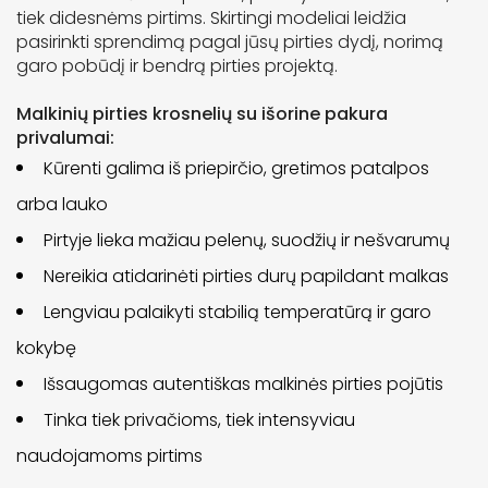
tiek didesnėms pirtims. Skirtingi modeliai leidžia
pasirinkti sprendimą pagal jūsų pirties dydį, norimą
garo pobūdį ir bendrą pirties projektą.
Malkinių pirties krosnelių su išorine pakura
privalumai:
Kūrenti galima iš priepirčio, gretimos patalpos
arba lauko
Pirtyje lieka mažiau pelenų, suodžių ir nešvarumų
Nereikia atidarinėti pirties durų papildant malkas
Lengviau palaikyti stabilią temperatūrą ir garo
kokybę
Išsaugomas autentiškas malkinės pirties pojūtis
Tinka tiek privačioms, tiek intensyviau
naudojamoms pirtims