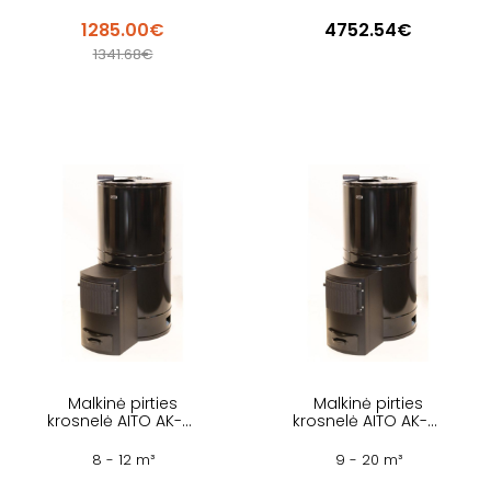
1285.00€
4752.54€
1341.68€
Malkinė pirties
Malkinė pirties
krosnelė AITO AK-47
krosnelė AITO AK-57
ST
ST
8 - 12 m³
9 - 20 m³