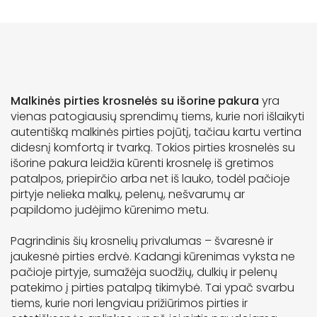
Malkinės pirties krosnelės su išorine pakura
yra
vienas patogiausių sprendimų tiems, kurie nori išlaikyti
autentišką malkinės pirties pojūtį, tačiau kartu vertina
didesnį komfortą ir tvarką. Tokios pirties krosnelės su
išorine pakura leidžia kūrenti krosnelę iš gretimos
patalpos, priepirčio arba net iš lauko, todėl pačioje
pirtyje nelieka malkų, pelenų, nešvarumų ar
papildomo judėjimo kūrenimo metu.
Pagrindinis šių krosnelių privalumas – švaresnė ir
jaukesnė pirties erdvė. Kadangi kūrenimas vyksta ne
pačioje pirtyje, sumažėja suodžių, dulkių ir pelenų
patekimo į pirties patalpą tikimybė. Tai ypač svarbu
tiems, kurie nori lengviau prižiūrimos pirties ir