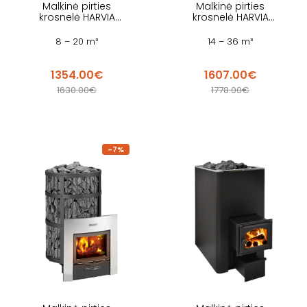
Malkinė pirties
Malkinė pirties
krosnelė HARVIA
krosnelė HARVIA
PRO 20 DUO STEEL
PRO 36 DUO STEEL
8 – 20 m³
14 – 36 m³
1354.00€
1607.00€
1630.00€
1778.00€
-7%