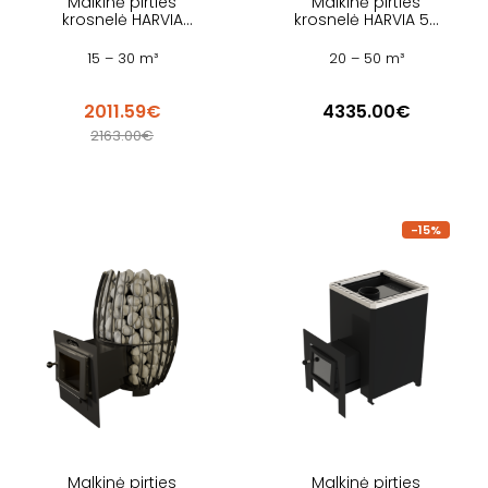
Malkinė pirties
Malkinė pirties
krosnelė HARVIA
krosnelė HARVIA 50
LEGEND 300 DUO
SL BLACK
BLACK
15 – 30 m³
20 – 50 m³
2011.59€
4335.00€
2163.00€
-15%
Malkinė pirties
Malkinė pirties