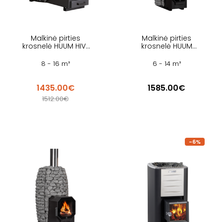
Malkinė pirties
Malkinė pirties
krosnelė HUUM HIVE
krosnelė HUUM
WOOD 17 LS
FLOW MINI LS
8 - 16 m³
6 - 14 m³
1435.00€
1585.00€
1512.00€
-6%