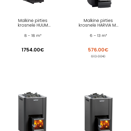
Malkinė pirties
Malkinė pirties
krosnelė HUUM
krosnelė HARVIA M3
FLOW LS
SL BLACK
8 - 18 m³
6 – 13 m³
1754.00€
576.00€
613.00€