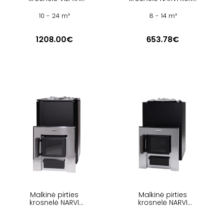
ETNA QUEEN 22 NL V
14 ST
10 - 24 m³
8 - 14 m³
1208.00€
653.78€
Malkinė pirties
Malkinė pirties
krosnelė NARVI
krosnelė NARVI
BLACK 20 ST
KAAMOS ST 20