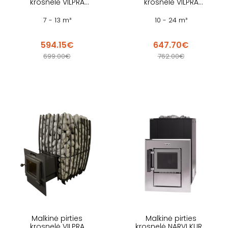
krosnelė VILPRA
krosnelė VILPRA
FORNAX 14 NL V
ETNA 22 L V
7 - 13 m³
10 - 24 m³
594.15€
647.70€
699.00€
762.00€
Malkinė pirties
Malkinė pirties
krosnelė VILPRA
krosnelė NARVI KURU