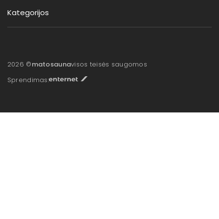
Kategorijos
2026 ©
matosauna
visos teisės saugomos
Sprendimas: