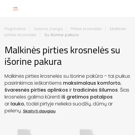
Pagrindinis
Saunos įranga
Pirties krosnelės
Malkinės
pirties krosnelės
Su išorine pakura
Malkinės pirties krosnelės su
išorine pakura
Malkinės pirties krosnelės su išorine pakūra – tai puikus
pasirinkimas ieškantiems
maksimalaus komforto
,
švaresnės pirties aplinkos
ir
tradicinės šilumos
. Šias
krosneles galima kūrenti
iš gretimos patalpos
ar
lauko
, todėl pirtyje nelieka suodžių, dūmų ar
pelenų.
Skaityti daugiau