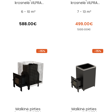
krosnelė VILPRA
krosnelė VILPRA
GRANNUS QUEEN 8 L
FORNAX 14 L V
V
6 - 10 m³
7 - 13 m³
588.00€
499.00€
588.00€
-15%
-15%
Malkinė pirties
Malkinė pirties