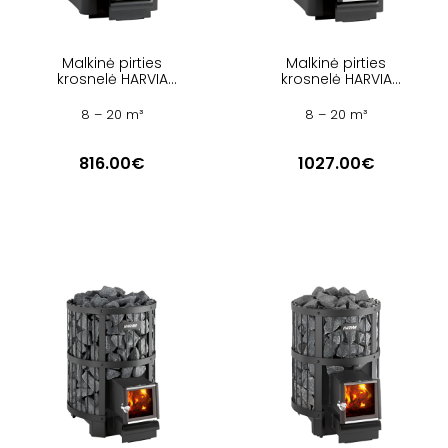
Malkinė pirties
Malkinė pirties
krosnelė HARVIA
krosnelė HARVIA
PRO 20 SL BLACK
PRO 20 SL BIMSCHV2
BLACK
8 – 20 m³
8 – 20 m³
816.00€
1027.00€