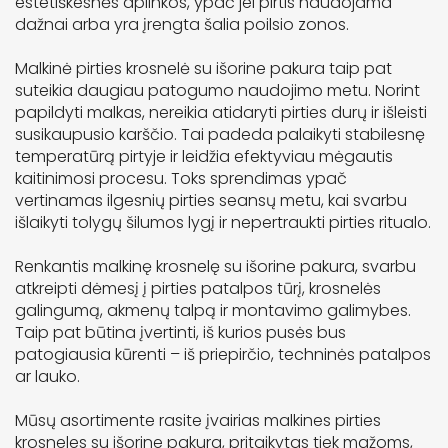
estetiškesnės aplinkos, ypač jei pirtis naudojama
dažnai arba yra įrengta šalia poilsio zonos.
Malkinė pirties krosnelė su išorine pakura taip pat
suteikia daugiau patogumo naudojimo metu. Norint
papildyti malkas, nereikia atidaryti pirties durų ir išleisti
susikaupusio karščio. Tai padeda palaikyti stabilesnę
temperatūrą pirtyje ir leidžia efektyviau mėgautis
kaitinimosi procesu. Toks sprendimas ypač
vertinamas ilgesnių pirties seansų metu, kai svarbu
išlaikyti tolygų šilumos lygį ir nepertraukti pirties ritualo.
Renkantis malkinę krosnelę su išorine pakura, svarbu
atkreipti dėmesį į pirties patalpos tūrį, krosnelės
galingumą, akmenų talpą ir montavimo galimybes.
Taip pat būtina įvertinti, iš kurios pusės bus
patogiausia kūrenti – iš priepirčio, techninės patalpos
ar lauko.
Mūsų asortimente rasite įvairias malkines pirties
krosneles su išorine pakura, pritaikytas tiek mažoms,