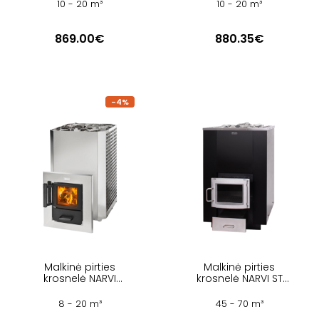
10 - 20 m³
10 - 20 m³
869.00€
880.35€
-4%
Malkinė pirties
Malkinė pirties
krosnelė NARVI
krosnelė NARVI ST
STONY 20 ST
50
8 - 20 m³
45 - 70 m³