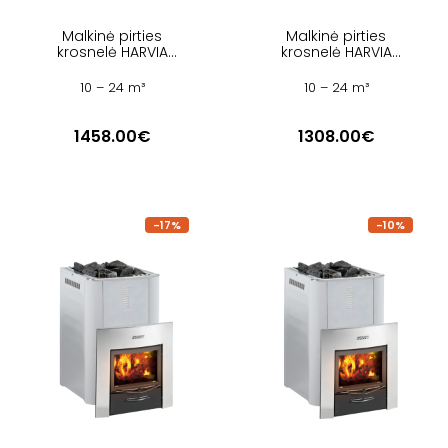
Malkinė pirties
Malkinė pirties
krosnelė HARVIA
krosnelė HARVIA
LEGEND 240 SL
LEGEND 240 SL
BIMSCHV2 BLACK
BLACK
10 – 24 m³
10 – 24 m³
1458.00€
1308.00€
-17%
-10%