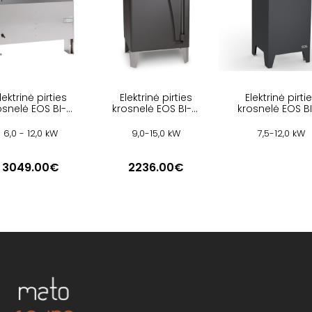
lektrinė pirties
Elektrinė pirties
Elektrinė pirti
osnelė EOS BI-O
krosnelė EOS BI-O
krosnelė EOS B
MAT U
MAX
CUBO 2
6,0 - 12,0 kW
9,0-15,0 kW
7,5-12,0 kW
3049.00€
2236.00€