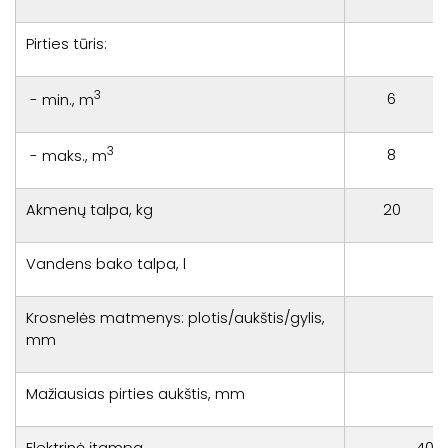
Pirties tūris:
3
6
- min., m
3
8
- maks., m
Akmenų talpa, kg
20
Vandens bako talpa, l
Krosnelės matmenys: plotis/aukštis/gylis,
5
mm
Mažiausias pirties aukštis, mm
Elektrinė įtampa
400 