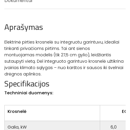
Dokumentai
Aprašymas
Elektrinė pirties krosnelė su integruotu garintuvu, idealiai
tinkanti privačioms pirtims. Tai ant sienos
montuojamas modelis (tik 27,5 cm gylio), leidžiantis
sutaupyti vietą. Dėl integruoto garintuvo krosnelė užtikrina
įvairias klimato sąlygas – nuo karštos ir sausos iki švelniai
drėgnos aplinkos.
Specifikacijos
Techniniai duomenys:
Krosnelė
EOS
Galia, kW
6,0