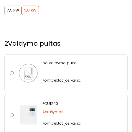
7,5 kW
9,0 kW
2
Valdymo pultas
be valdymo pulto
Komplektacijos kaina:
FCU1200
Aprašymas
Komplektacijos kaina: