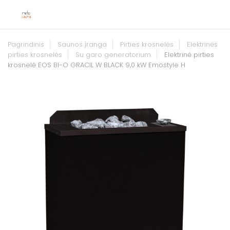
Pagrindinis
Saunos įranga
Pirties krosnelės
Elektrinės
pirties krosnelės
Su garo generatorium
Elektrinė pirties
krosnelė EOS BI-O GRACIL W BLACK 9,0 kW Emostyle H