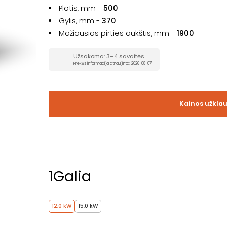
Plotis, mm -
500
Gylis, mm -
370
Mažiausias pirties aukštis, mm -
1900
Užsakoma: 3–4 savaitės
Prekės informacija atnaujinta: 2026-08-07
Kainos užkla
1
Galia
12,0 kW
15,0 kW