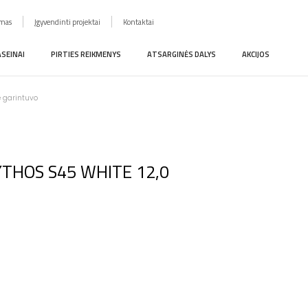
imas
Įgyvendinti projektai
Kontaktai
ASEINAI
PIRTIES REIKMENYS
ATSARGINĖS DALYS
AKCIJOS
e garintuvo
 MYTHOS S45 WHITE 12,0