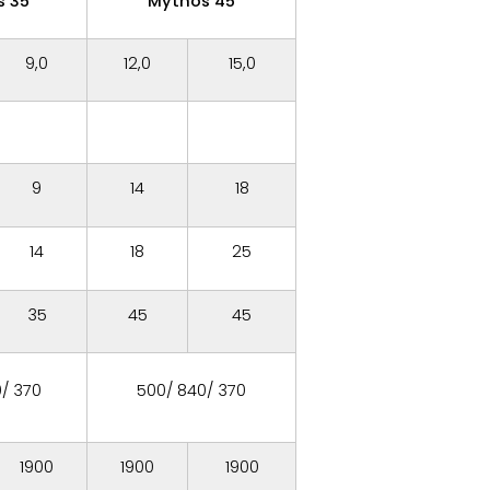
s 35
Mythos 45
9,0
12,0
15,0
9
14
18
14
18
25
35
45
45
/ 370
500/ 840/ 370
1900
1900
1900