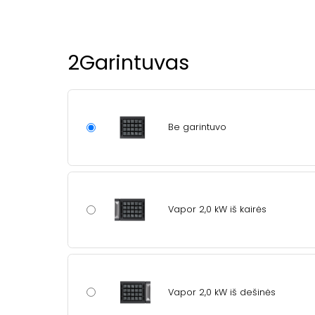
2
Garintuvas
Be garintuvo
Vapor 2,0 kW iš kairės
Vapor 2,0 kW iš dešinės