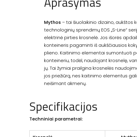
Aprašymas
Mythos
– tai šiuolaikinio dizaino, aukštos 
technologinių sprendimų EOS ,,S-Line“ serij
elektrinė pirties krosnelė. Jos išorės apda
konteineris pagaminti iš aukščiausios kok
plieno. Kaitinimo elementai sumontuoti
konteineriu, todėl, naudojant krosnelę, 
jų. Tai žymiai prailgina krosnelės naudojim
jos priežiūrą, nes kaitinimo elementus gal
neišimant akmenų.
Specifikacijos
Techniniai parametrai: