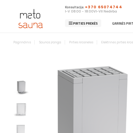
Konsultacija:
+370 65074744
I-V 08:00 - 18:00
VI-VII Nedirba
PIRTIES PREKĖS
GARINĖS PIR
Pagrindinis
Saunos įranga
Pirties krosnelės
Elektrinės pirties kro