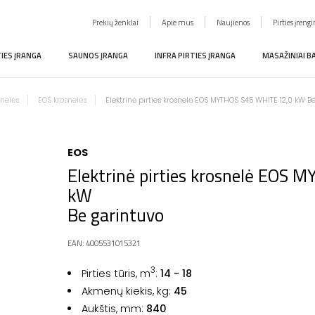
Prekių ženklai
Apie mus
Naujienos
Pirties įreng
TIES ĮRANGA
SAUNOS ĮRANGA
INFRA PIRTIES ĮRANGA
MASAŽINIAI B
snelės
EOS krosnelės
Elektrinė pirties krosnelė EOS MYTHOS S45 WHITE 12,0 kW B
EOS
Elektrinė pirties krosnelė EOS
kW
Be garintuvo
EAN: 4005531015321
3
Pirties tūris, m
:
14 - 18
Akmenų kiekis, kg:
45
Aukštis, mm:
840