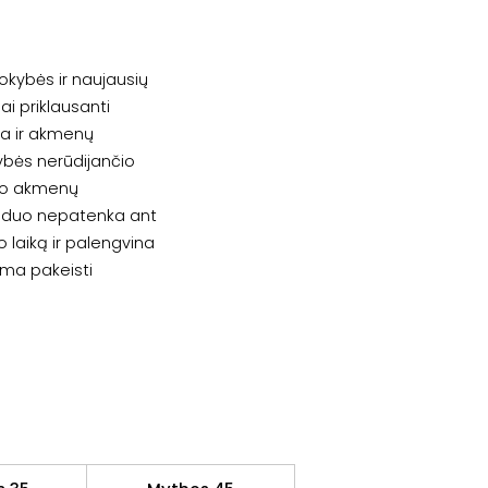
kokybės ir naujausių
ai priklausanti
ila ir akmenų
ybės nerūdijančio
 po akmenų
vanduo nepatenka ant
o laiką ir palengvina
ima pakeisti