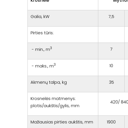
Krosnelė
Mytho
Galia, kW
7,5
Pirties tūris:
3
7
- min., m
3
10
- maks., m
Akmenų talpa, kg
35
Krosnelės matmenys:
420/ 840
plotis/aukštis/gylis, mm
Mažiausias pirties aukštis, mm
1900