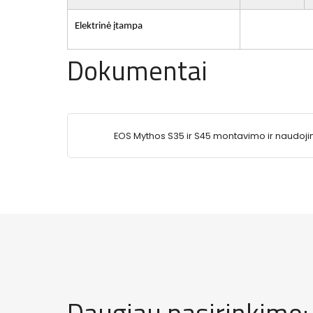
Elektrinė įtampa
Dokumentai
EOS Mythos S35 ir S45 montavimo ir naudoj
instrukcija.pdf
Daugiau pasirinkimo: