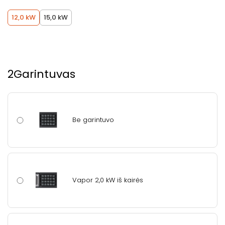
12,0 kW
15,0 kW
2
Garintuvas
Be garintuvo
Vapor 2,0 kW iš kairės