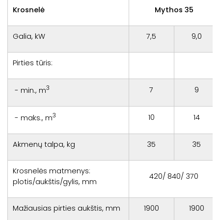
Krosnelė
Mythos 35
Galia, kW
7,5
9,0
Pirties tūris:
3
7
9
- min., m
3
10
14
- maks., m
Akmenų talpa, kg
35
35
Krosnelės matmenys:
420/ 840/ 370
plotis/aukštis/gylis, mm
Mažiausias pirties aukštis, mm
1900
1900