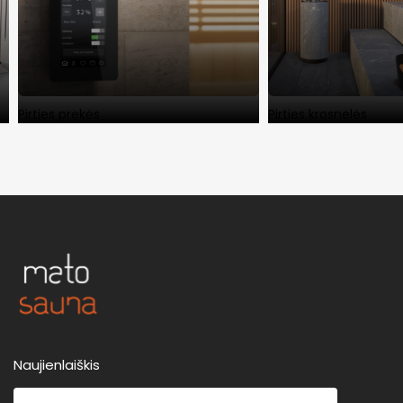
Pirties prekės
Pirties krosnelės
Naujienlaiškis