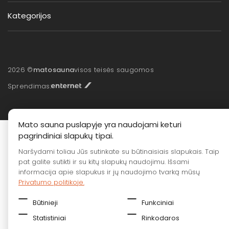
Kategorijos
2026 ©
matosauna
visos teisės saugomos
Sprendimas:
Mato sauna puslapyje yra naudojami keturi
pagrindiniai slapukų tipai.
Naršydami toliau Jūs sutinkate su būtinaisiais slapukais. Taip
pat galite sutikti ir su kitų slapukų naudojimu. Išsami
informacija apie slapukus ir jų naudojimo tvarką mūsų
Privatumo politikoje.
Būtinieji
Funkciniai
Statistiniai
Rinkodaros