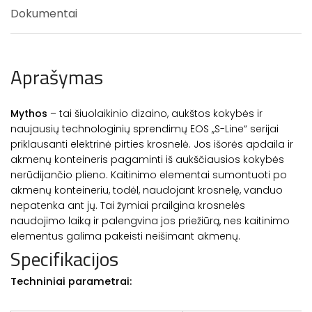
Dokumentai
Aprašymas
Mythos
– tai šiuolaikinio dizaino, aukštos kokybės ir
naujausių technologinių sprendimų EOS ,,S-Line“ serijai
priklausanti elektrinė pirties krosnelė. Jos išorės apdaila ir
akmenų konteineris pagaminti iš aukščiausios kokybės
nerūdijančio plieno. Kaitinimo elementai sumontuoti po
akmenų konteineriu, todėl, naudojant krosnelę, vanduo
nepatenka ant jų. Tai žymiai prailgina krosnelės
naudojimo laiką ir palengvina jos priežiūrą, nes kaitinimo
elementus galima pakeisti neišimant akmenų.
Specifikacijos
Techniniai parametrai: