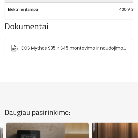
Elektrinė įtampa
400 V 3N 
Dokumentai
EOS Mythos S35 ir S45 montavimo ir naudojimo
instrukcija.pdf
Daugiau pasirinkimo: