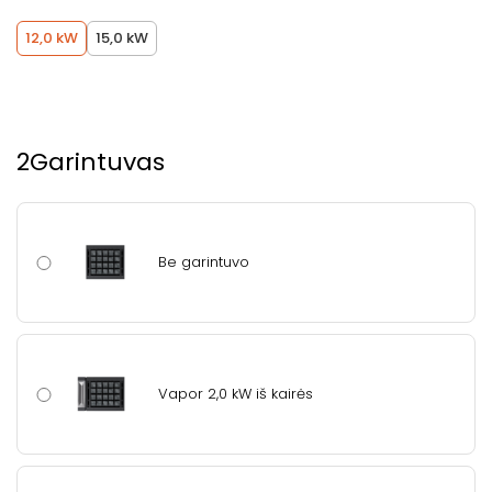
12,0 kW
15,0 kW
2
Garintuvas
Be garintuvo
Vapor 2,0 kW iš kairės