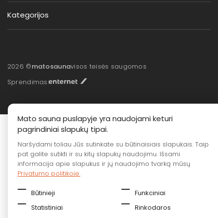
Kategorijos
2026 ©
matosauna
visos teisės saugomos
Sprendimas:
Mato sauna puslapyje yra naudojami keturi
pagrindiniai slapukų tipai.
Naršydami toliau Jūs sutinkate su būtinaisiais slapukais. Taip
pat galite sutikti ir su kitų slapukų naudojimu. Išsami
informacija apie slapukus ir jų naudojimo tvarką mūsų
Privatumo politikoje.
Būtinieji
Funkciniai
Statistiniai
Rinkodaros