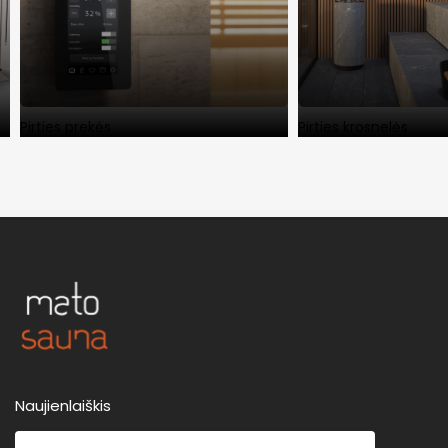
Pirties prekės
Pirties krosnelės
Naujienlaiškis