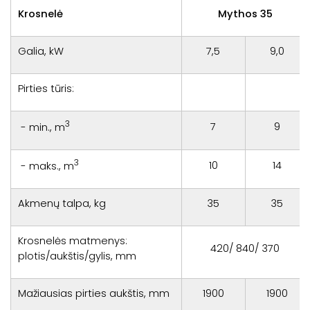
Krosnelė
Mythos 35
Galia, kW
7,5
9,0
Pirties tūris:
3
7
9
- min., m
3
10
14
- maks., m
Akmenų talpa, kg
35
35
Krosnelės matmenys:
420/ 840/ 370
plotis/aukštis/gylis, mm
Mažiausias pirties aukštis, mm
1900
1900