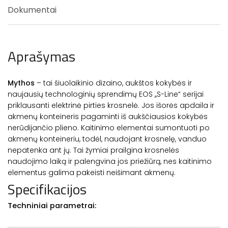
Dokumentai
Aprašymas
Mythos
– tai šiuolaikinio dizaino, aukštos kokybės ir
naujausių technologinių sprendimų EOS ,,S-Line“ serijai
priklausanti elektrinė pirties krosnelė. Jos išorės apdaila ir
akmenų konteineris pagaminti iš aukščiausios kokybės
nerūdijančio plieno. Kaitinimo elementai sumontuoti po
akmenų konteineriu, todėl, naudojant krosnelę, vanduo
nepatenka ant jų. Tai žymiai prailgina krosnelės
naudojimo laiką ir palengvina jos priežiūrą, nes kaitinimo
elementus galima pakeisti neišimant akmenų.
Specifikacijos
Techniniai parametrai: