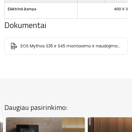
Elektrinė įtampa
400 V 3N 
Dokumentai
EOS Mythos S35 ir S45 montavimo ir naudojimo
instrukcija.pdf
Daugiau pasirinkimo: